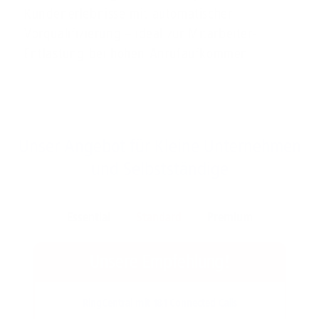
Kundenerlebnisse mit automatischer
Vorqualifizierung – ideal zur Mitarbeiter-
Entlastung bei hohen Anrufaufkommen
Unser Angebot für Kleine Unternehmen
und Selbstständige
Essential
Standard
Premium
Unsere Empfehlung!
RingCentral mit 1&1 Connected Calls