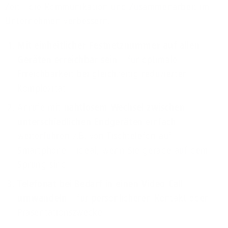
Zeit - die Kommunikation und Zusammenarbeit im
Unternehmen verbessern.
Mit einheitlicher Festnetznummer auf allen
Geräten erreichbar sein
– für optimale
Erreichbarkeit bei gleichzeitig reduzierter
Komplexität
Anrufe mit
nahtlosem Wechsel zwischen
unterschiedlichen Endgeräten
einfach
weiterführen z.B. von Tischtelefon auf
Smartphone – ideal, wenn Sie gerade auf dem
Sprung sind
Telefonat bei Bedarf in einen Video Call
umwandeln
– für persönlicheren Kontakt oder
Präsentationszwecke