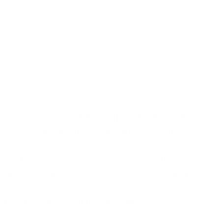
Nutzungsanalysen, Verbrauchsdaten, Qualität
der Anrufe
Umfangreiche App-Integration: Microsoft
365, Google Workspace, Slack etc.
Zusätzlich liefert 1&1 Versatel den
passenden Internet-Anschluss
Bei 1&1 Versatel erhalten Kunden Komplett-Lösungen
aus einer Hand. Denn die perfekte Basis für eine
moderne Cloud-Telefonanlage ist ein
leistungsstarker Internet-Anschluss, der das
Telefonieren in bester Sprachqualität und einen