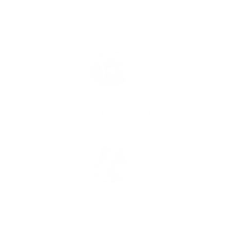
Schnell, stabil, zuverlässig
1&1 Glasfaser-Tarife
Erstklassiger DDoS-Schutz
1&1 DDoS Protect
Next Generation Firewall
1&1 Managed Firewall