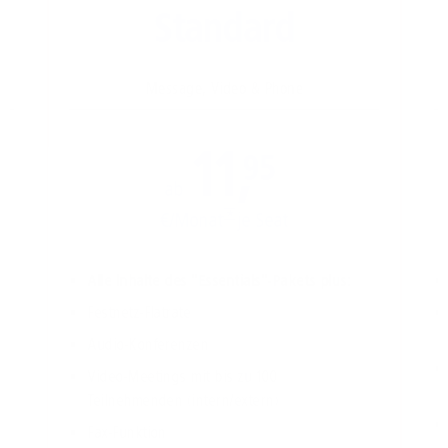
Standard
Message, Video & Phone
11,
95
ab
€/Monat
*
je Seat
Alle lnhalte des "Essentials"-Pakets plus:
Festnetz-Flatrate
Audio-Konferenzen
Video-Meetings mit bis zu 100
Teilnehmenden (intern/extern)
Fax-Funktion