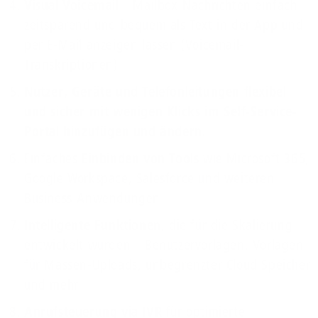
Visual Voicemail
– Mailbox-Nachrichten einfach
zeitsparend und bequem als Text in der App und
per E-Mail anzeigen lassen (Voicemail-
Transkriptionen)
Nutzer, Geräte und Telefonleitungen flexibel
und sicher mit wenigen Klicks im Self-Service-
Portal hinzufügen und ändern.
Einfaches
Einbinden von Tools
wie Microsoft 365,
Google Workspace, Salesforce und weiteren
Business-Anwendungen
Intelligente Funktionen
, die für die Skalierung
entwickelt wurden – Benutzervorlagen, Vorlagen
für Massen-Uploads, unbegrenzter Cloud Speicher
und mehr
Anrufsteuerung via IVR
für optimierte