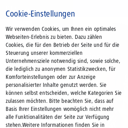
Direkt
zum
Cookie-Einstellungen
Inhalt
Suchbegriff
Wir verwenden Cookies, um Ihnen ein optimales
Webseiten-Erlebnis zu bieten. Dazu zählen
RingCentral mit 1&1 Connected Calls
Cookies, die für den Betrieb der Seite und für die
Steuerung unserer kommerziellen
Cloud-Telefonie für Kleine
Unternehmensziele notwendig sind, sowie solche,
Unternehmen und
die lediglich zu anonymen Statistikzwecken, für
Komforteinstellungen oder zur Anzeige
Selbstständige - Flexibel.
personalisierter Inhalte genutzt werden. Sie
Kostengünstig. Einfach.
können selbst entscheiden, welche Kategorien Sie
zulassen möchten. Bitte beachten Sie, dass auf
Basis Ihrer Einstellungen womöglich nicht mehr
Mehr Informationen
alle Funktionalitäten der Seite zur Verfügung
stehen.
Weitere Informationen finden Sie in