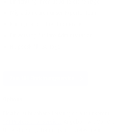
Einrichtung Ihrer Cloud-Telefonanlage
Migration durch unser Expertenteam
Konfiguration Ihrer Endgeräte
Einweisung für Ihre Administration
Helpdesk für 30 Tage
Zum 1&1 Einrichtungsservice
Optional
Flexibel zubuchbare Leistungen aus unserem
1&1 Professional Services
Angebot, wie Vor-Ort-
Unterstützung, Trainings und vieles mehr