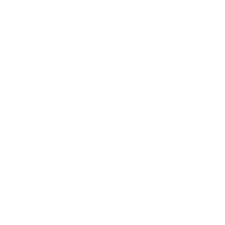
Services
Hilfe & Kontakt
Unternehmen
Presse
Karriere
Carrier / Wholesale
Vertriebspartner
Privatkunden