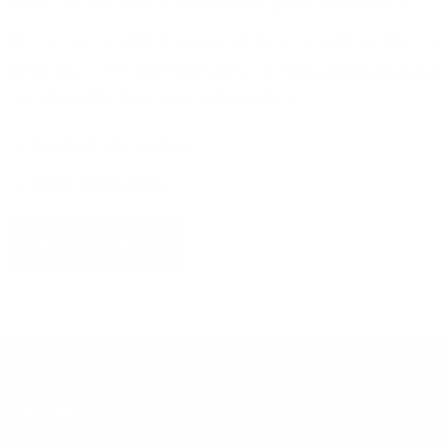
More Details at
www.peeringdb.com/net/684
We are pleased that you want to peer with us. Please
send your peering requests to
peering@1und1.net
including the following information:
Contact information
PeeringDB entry
Let's connect
Footer
Produkte
Menu