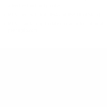
advertise third party routes
MUST peer with both IPv4 and IPv6 (Dual Stack)
MUST maintain up-to-date contact information at
peeringdb.com
1&1 Versatel additional criteria
for Private Peering
Traffic between our networks MUST be > 30G
Peering partner MUST peer with us at least in 2
locations
Peering partner MUST be able to interconnect at