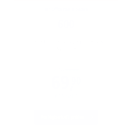
1&1 Office Fast & Secure
600
Sicherheit und Performance für gehobene
Ansprüche
Statt
99,99
69,
90
€/Monat
*
Verfügbarkeit prüfen