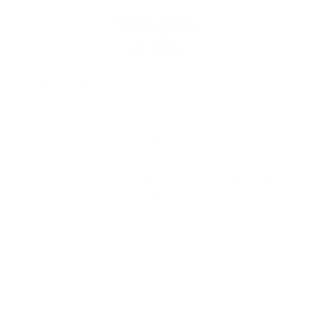
Sehr gutes
Festnetz
connect
hat die Festnetz-Internet-Anschlüsse
der vier größten bundesweiten
Internetanbieter in Deutschland getestet und
untersucht, welche Leistung bei den
Kundinnen und Kunden wirklich ankommt. 1&1
Versatel schneidet dabei erneut mit SEHR GUT
ab.