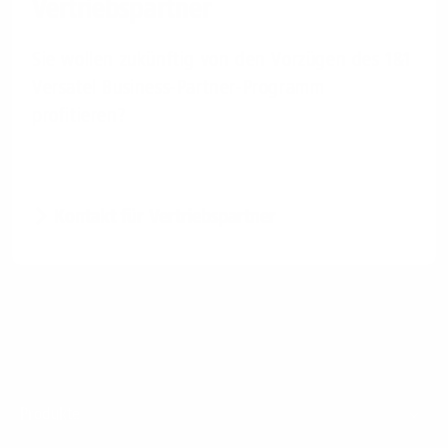
Vertriebspartner
Sie wollen zukünftig von den Vorzügen des 1&1
Versatel Business-Partner-Programm
profitieren?
Kontakt für Vertriebspartner
Footer
Produkte
Menu