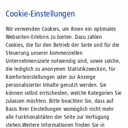
Direkt
zum
Cookie-Einstellungen
Inhalt
Suchbegriff
Wir verwenden Cookies, um Ihnen ein optimales
Webseiten-Erlebnis zu bieten. Dazu zählen
1&1 Versatel Kunden-Logins
Cookies, die für den Betrieb der Seite und für die
Steuerung unserer kommerziellen
Service-Portale
Unternehmensziele notwendig sind, sowie solche,
die lediglich zu anonymen Statistikzwecken, für
1&1 Business-Portal
Komforteinstellungen oder zur Anzeige
personalisierter Inhalte genutzt werden. Sie
1&1 SD-WAN Portal
können selbst entscheiden, welche Kategorien Sie
Rechnungs- und Statistiktool
zulassen möchten. Bitte beachten Sie, dass auf
Basis Ihrer Einstellungen womöglich nicht mehr
alle Funktionalitäten der Seite zur Verfügung
stehen.
Weitere Informationen finden Sie in