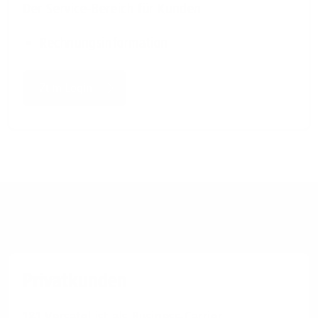
Der Service-Bereich für Kunden
Rechnungsinformation
Zum Login
Kontaktieren Sie uns
Privatkunden
1&1 Versatel ist als Business-Carrier