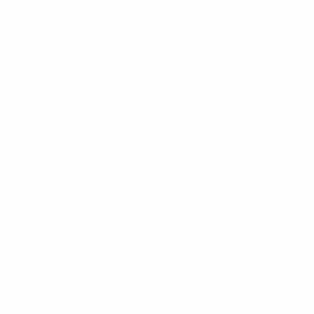
Services
Hilfe & Kontakt
Unternehmen
Presse
Karriere
Carrier / Wholesale
Vertriebspartner
Privatkunden