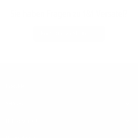
Sie haben Fragen zu 1&1 Versatel?
Kontaktieren Sie uns
Footer
Produkte
Menu
Services
Hilfe & Kontakt
Unternehmen