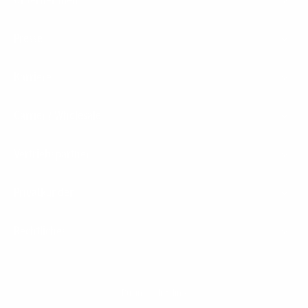
Presse
Karriere
Carrier / Wholesale
Vertriebspartner
Privatkunden
Rechtliches
Business Infoline