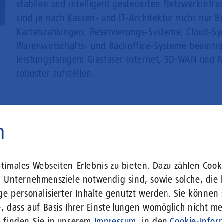
stabilen und intelligent gesteuerten Netzwerkinfras
sind je nach Kassen- und IT-Architektur nicht nur B
Kartenzahlungen, Reservierungs-Systeme, Cloud-S
Warenwirtschafts- und Backoffice-Systeme beeintr
leistungsfähigem Glasfaser-Internet, SD-WAN und 
robuster aufstellen.
n
imales Webseiten-Erlebnis zu bieten. Dazu zählen Cooki
n Unternehmensziele notwendig sind, sowie solche, die 
ge personalisierter Inhalte genutzt werden. Sie können
20 Jahre Glasfaser für gr
, dass auf Basis Ihrer Einstellungen womöglich nicht meh
n finden Sie in unserem
Impressum
, in den
Cookie-Infor