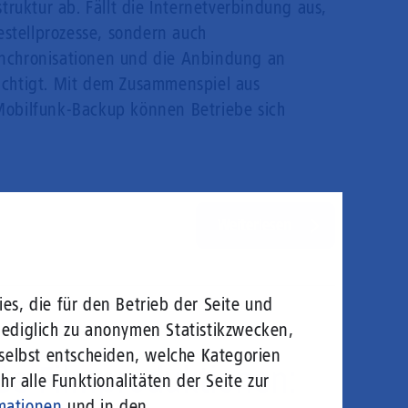
truktur ab. Fällt die Internetverbindung aus,
estellprozesse, sondern auch
ynchronisationen und die Anbindung an
ächtigt. Mit dem Zusammenspiel aus
Mobilfunk-Backup können Betriebe sich
Weiterlesen
es, die für den Betrieb der Seite und
lediglich zu anonymen Statistikzwecken,
 selbst entscheiden, welche Kategorien
oße Filmproduktionen:
r alle Funktionalitäten der Seite zur
mationen
und in den