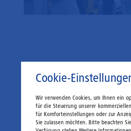
Cookie-Einstellunge
Wir verwenden Cookies, um Ihnen ein opt
20.04.2026
von Laura Hoitz
für die Steuerung unserer kommerzielle
für Komforteinstellungen oder zur Anzei
Sie zulassen möchten. Bitte beachten Sie
Verfügung stehen.
Weitere Informatione