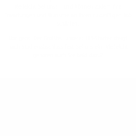
vielleicht bei uns? – und können zudem Ihre
Erwartungen und Wünsche an Ihren zukünftigen Job
schärfen.
Übrigens: Der Großteil unserer 1&1-Starter steigt
nach Studienabschluss fest bei uns ein. Vielleicht
gehören auch Sie bald dazu?
Kontakt zum
1&1 Versatel Recruiting Team
Melden Sie sich gern bei uns, wenn Sie Fragen
haben: