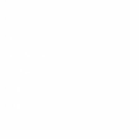
Unternehmen
Presse
Karriere
Carrier / Wholesale
Vertriebspartner
Privatkunden
Rechtliches
Business Infoline