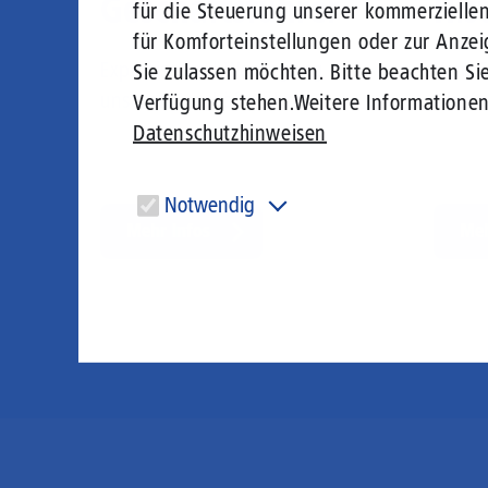
Geschäftsführer
His
für die Steuerung unserer kommerzielle
für Komforteinstellungen oder zur Anzei
Expertise und Werdegang
Vom C
Sie zulassen möchten. Bitte beachten Sie
unserer Geschäftsführer.
Glasfa
Verfügung stehen.
Weitere Informatione
Datenschutzhinweisen
Notwendig
Mehr Infos
Meh
Diese Cookies sind für den Betrieb der Seite unbedingt
notwendig und ermöglichen beispielsweise
sicherheitsrelevante Funktionalitäten.