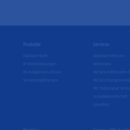
Footer
Produkte
Services
Menu
Glasfaser-Tarife
Glasfaser-Offensive
IP-Telefonielösungen
Referenzen
TK-Anlagen-Anschlüsse
1&1 Geschäftskunden-S
Vernetzungslösungen
1&1 Einrichtungsservice
1&1 Professional Servi
Immobilienwirtschaft
Speedtest