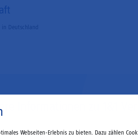
aft
s in Deutschland
ere Informationen zu 1&1 Ver
n
imales Webseiten-Erlebnis zu bieten. Dazu zählen Cooki