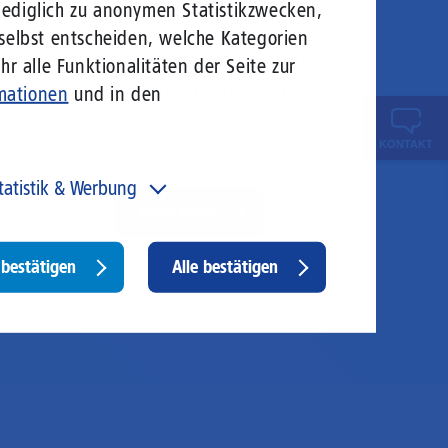
Karriere
lediglich zu anonymen Statistikzwecken,
 selbst entscheiden, welche Kategorien
Alle Informationen zu 1&1
r alle Funktionalitäten der Seite zur
Versatel als Arbeitgeber.
mationen
und in den
KONTAKT
tatistik & Werbung
Mehr Infos
 unser Angebot und unsere Webseite weiter zu
rbessern, erfassen wir anonymisierte Daten für Statistiken
d Analysen. Mithilfe dieser Cookies können wir
Withdraw
bestätigen
Alle bestätigen
ispielsweise die Besucherzahlen und den Effekt
consent
stimmter Seiten unseres Web-Auftritts ermitteln und
sere Inhalte optimieren. Hier kommen z. B. Cookies von
ogle und LinkedIN zum Einsatz.