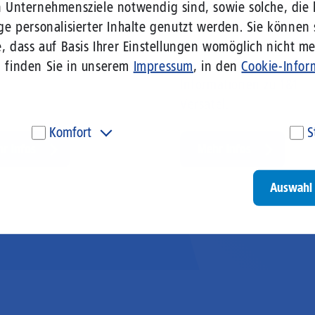
torie
Presse
n Unternehmensziele notwendig sind, sowie solche, die 
ge personalisierter Inhalte genutzt werden. Sie können
ity-Carrier-Verbund zum
Immer up to date mit
, dass auf Basis Ihrer Einstellungen womöglich nicht meh
ser-Spezialist.
medienrelevanten
n finden Sie in unserem
Impressum
, in den
Cookie-Infor
Informationen zu 1&1
Versatel.
Komfort
S
r Infos
Mehr Infos
Diese Cookies werden genutzt, um Ihnen personalisierte
Um
Inhalte, passend zu Ihren Interessen anzuzeigen. Somit
ve
können wir Ihnen Angebote präsentieren, die für Sie
un
Auswahl 
besonders relevant sind. Diese Cookies sind z. B. notwendig,
be
um unsere Videos, die wir von Youtube einbinden,
be
wiedergeben zu können.
un
Go