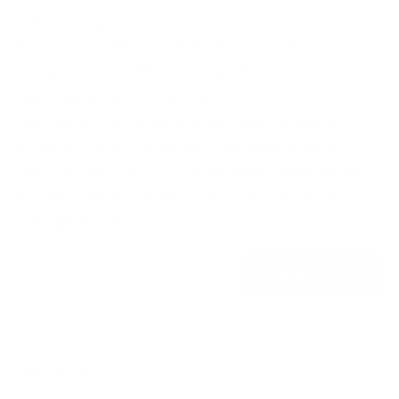
Gleichzeitig wächst die Sorge vor technischen
Ausfällen und fehlender Redundanz. Mit der
steigenden Cloud-Nutzung wird eine stabile und
redundante Netzinfrastruktur zunehmend zur
geschäftskritischen Grundlage. Das zeigt die
YouGov-Studie „Digitalisierungsbedarfe von
Unternehmen 2026“ im Auftrag von 1&1 Versatel,
für die 533 Entscheiderinnen und Entscheider
befragt wurden.
Weiterlesen
12.03.2026