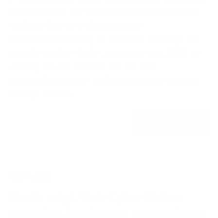
Hausanschluss. Nur 31 Prozent der Unternehmen
verfügen über eine durchgängige
Glasfaserverkabelung im Gebäude. Das zeigt die
aktuelle YouGov-Studie „Digitalisierung 2026" im
Auftrag von 1&1 Versatel, für die 533
Entscheidungsträger in deutschen Unternehmen
befragt wurden.
Weiterlesen
16.04.2026
Studie zeigt: Viele Cyber-Risiken
entstehen im eigenen Unternehmen