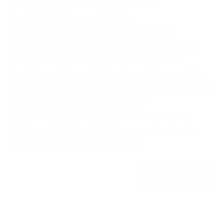
Zweibrücken, 27. Mai 2026 – Der auf
Geschäftskunden spezialisierte
Telekommunikationsanbieter 1&1 Versatel
erweitert in Zweibrücken das Glasfasernetz für
über 200 Unternehmen im Gewerbegebiet
Flughafen entlang des Londoner Bogens und der
Europa Allee. Die Glasfaser-Anbindung ermöglicht
den Gewerbetreibenden Internet-
Geschwindigkeiten von bis zu 100 GBit/s und
bildet somit die Basis für die voranschreitende
Digitalisierung in allen Branchen.
Weiterlesen