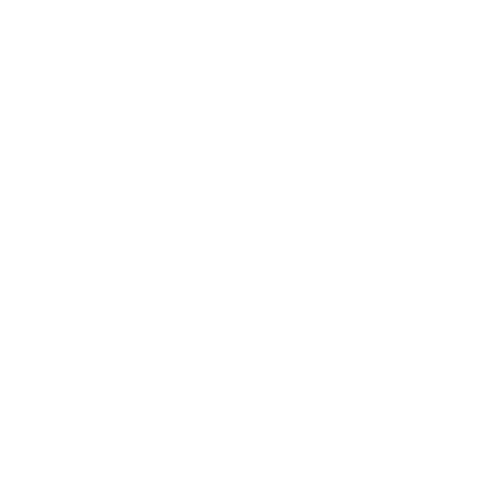
Mehr Glasfaser-Anbietervielfalt für
Düsseldorf: NetDüsseldorf und 1&1
Versatel vereinbaren Kooperation
Düsseldorf, 30.03.2026 – Die beiden Düsseldorfer
Unternehmen NetDüsseldorf und 1&1 Versatel
haben auf den Fiberdays in Frankfurt eine
Vereinbarung zur Zusammenarbeit geschlossen. Im
Rahmen der Kooperation bezieht NetDüsseldorf
künftig BSA-Vorleistungen von 1&1 Versatel.
NetDüsseldorf nutzt also das bestehende
Glasfasernetz von 1&1 Versatel in der
Landeshauptstadt, um eigene Internetdienste
darauf anzubieten. Ziel der Partnerschaft ist es,
das Internetangebot für Kundinnen und Kunden
in Düsseldorf weiter auszubauen und über 180.000