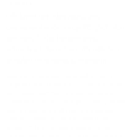
29.04.2026
Erfolgreicher Abschluss des
Glasfaser-Landesprojekts „Schulen
ans Netz“: Flächendeckend
schnelles Internet an öffentlichen
Schulen in Schleswig-Holstein
Tetenbüll, 29.04.2026 - Rund 800 Schulen mit
insgesamt 954 Standorten – mit der Anbindung
der Theodor-Mommsen-Grundschule Garding,
Außenstelle Tetenbüll, verfügt Schleswig-Holstein
über ein jetzt vollständig flächendeckendes
Glasfaser-Landesnetz an allen öffentlichen
Schulen im Land. Schleswig-Holstein ist als
Vorreiter der Digitalisierung in Deutschland das