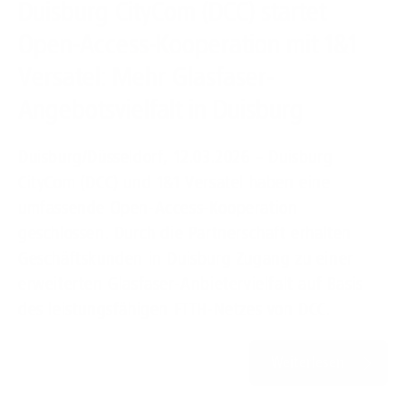
Duisburg CityCom (DCC) startet
Open-Access-Kooperation mit 1&1
Versatel: Mehr Glasfaser-
Angebotsvielfalt in Duisburg
Duisburg/Düsseldorf, 12.03.2026 – Duisburg
CityCom (DCC) und 1&1 Versatel haben eine
umfassende Open-Access-Kooperation
geschlossen. Durch die Partnerschaft erhalten
Geschäftskunden in Duisburg Zugang zu einer
erweiterten Glasfaser-Anbietervielfalt auf Basis
des leistungsfähigen FTTH-Netzes von DCC.
Weiterlesen