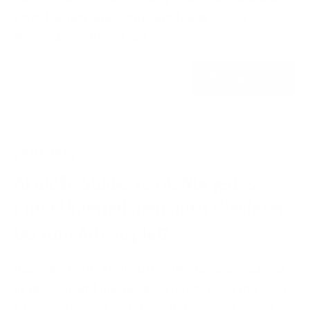
erste Flächenland bundesweit, das diesen
Meilenstein erreicht hat.
Weiterlesen
28.04.2026
Aktuelle Studie zeigt: Nur jedes
dritte Unternehmen nutzt Glasfaser
bis zum Arbeitsplatz
Düsseldorf, 28. April 2026 – Der Glasfaserausbau
in Deutschland macht Fortschritte, doch in vielen
Firmengebäuden endet die Highspeed-Leitung am