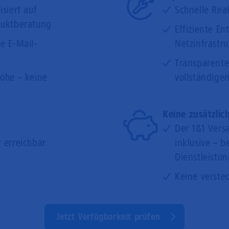
siert auf
Schnelle Reak
duktberatung
Effiziente E
e E-Mail-
Netzinfrastru
Transparente
öhe – keine
vollständige
Keine zusätzlic
Der 1&1 Versa
 erreichbar
inklusive – 
Dienstleistu
Keine verst
Jetzt Verfügbarkeit prüfen