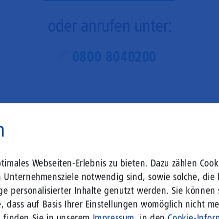
oder anrufen unter:
0800 8040200
n
guter Service von Menschen
imales Webseiten-Erlebnis zu bieten. Dazu zählen Cooki
n Unternehmensziele notwendig sind, sowie solche, die 
ge personalisierter Inhalte genutzt werden. Sie können
, dass auf Basis Ihrer Einstellungen womöglich nicht meh
n finden Sie in unserem
Impressum
, in den
Cookie-Infor