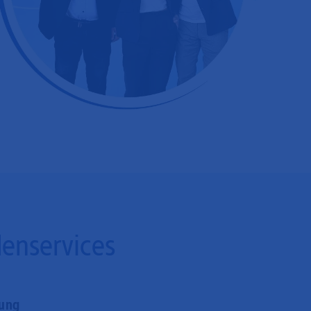
denservices
rung