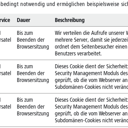
unbedingt notwendig und ermöglichen beispielsweise sich
rvice
Dauer
Beschreibung
1
Bis zum
Wir verteilen die Aufrufe unserer 
rsatel
Beenden der
mehrere Server, damit sie jederzei
Browsersitzung
ordnet dem Seitenbesucher einen 
Benutzers verarbeitet.
1
Bis zum
Dieses Cookie dient der Sicherhei
rsatel
Beenden der
Security Management Moduls des 
Browsersitzung
geprüft, ob die vom Webserver a
Subdomänen-Cookies nicht verän
1
Bis zum
Dieses Cookie dient der Sicherhei
rsatel
Beenden der
Security Management Moduls des 
Browsersitzung
geprüft, ob die vom Webserver a
Subdomänen-Cookies nicht verän