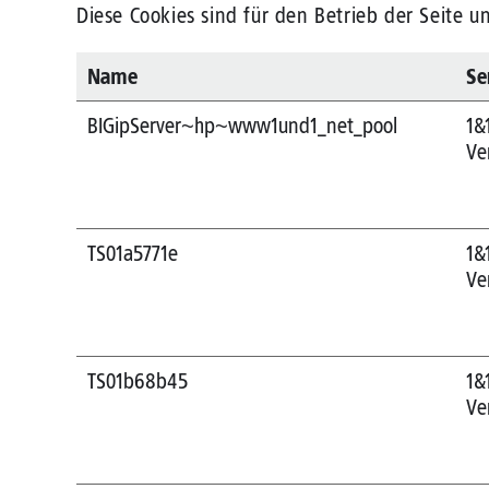
Diese Cookies sind für den Betrieb der Seite 
Name
Se
BIGipServer~hp~www1und1_net_pool
1&
Ve
TS01a5771e
1&
Ve
TS01b68b45
1&
Ve