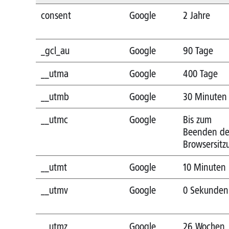
consent
Google
2 Jahre
_gcl_au
Google
90 Tage
__utma
Google
400 Tage
__utmb
Google
30 Minuten
__utmc
Google
Bis zum
Beenden de
Browsersitz
__utmt
Google
10 Minuten
__utmv
Google
0 Sekunden
__utmz
Google
26 Wochen