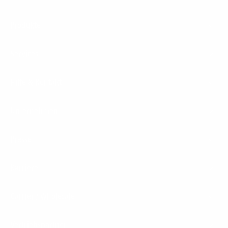
Footer
Produkte
Menu
Services
Hilfe & Kontakt
Unternehmen
Presse
Karriere
Carrier / Wholesale
Vertriebspartner