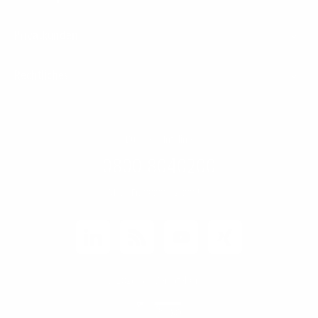
Privatkunden
Rechtliches
Business Infoline
0800 8040200
Mo. - Fr. 08:00 - 21:00 Uhr
Unternehmen
Kunden-Login
© 2026 1&1 Versatel GmbH
News-Blog