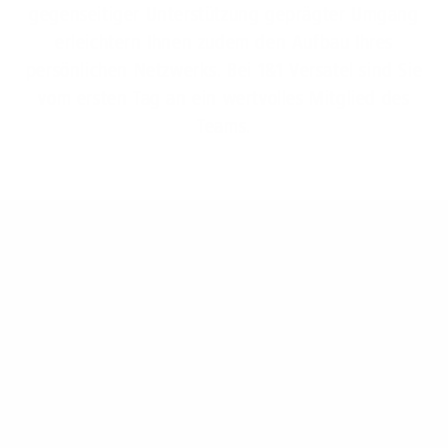
gegenseitiger Unterstützung geprägter Umgang
erleichtern Ihnen zudem den Aufbau Ihres
persönlichen Netzwerks. Bei 1&1 Versatel sind Sie
vom ersten Tag an ein wertvolles Mitglied des
Teams.
Young Talent
Mit Highspeed durchstarten
Ihre Karriere bei 1&1 Versatel: vielfältig und
zukunftsfähig.