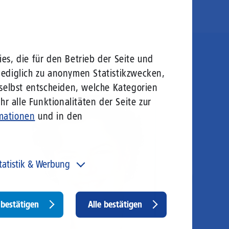
es, die für den Betrieb der Seite und
lediglich zu anonymen Statistikzwecken,
 selbst entscheiden, welche Kategorien
r alle Funktionalitäten der Seite zur
mationen
und in den
tatistik & Werbung
 unser Angebot und unsere Webseite weiter zu
rbessern, erfassen wir anonymisierte Daten für Statistiken
d Analysen. Mithilfe dieser Cookies können wir
Withdraw
bestätigen
Alle bestätigen
ispielsweise die Besucherzahlen und den Effekt
consent
stimmter Seiten unseres Web-Auftritts ermitteln und
sere Inhalte optimieren. Hier kommen z. B. Cookies von