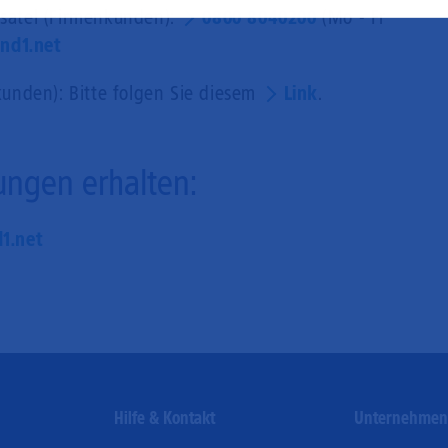
Go
satel (Firmenkunden):
0800 8040200
(Mo - Fr
nd1.net
kunden): Bitte folgen Sie diesem
Link
.
ungen erhalten:
1.net
Hilfe & Kontakt
Unternehme