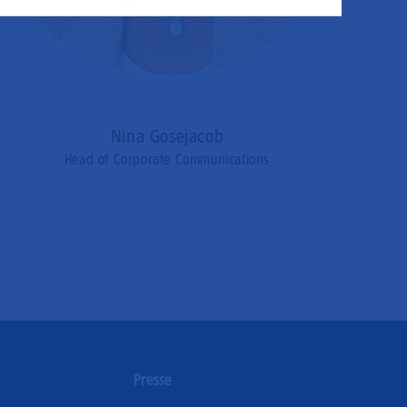
ogle und LinkedIN zum Einsatz.
Nina Gosejacob
Head of Corporate Communications
n
Presse