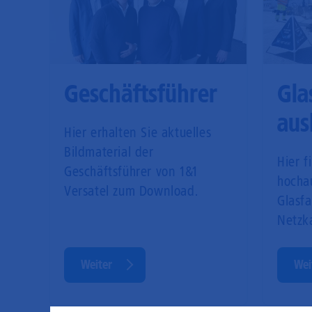
Geschäftsführer
Gla
aus
Hier erhalten Sie aktuelles
Bildmaterial der
Hier f
Geschäftsführer von 1&1
hocha
Versatel zum Download.
Glasf
Netzk
Weiter
Wei