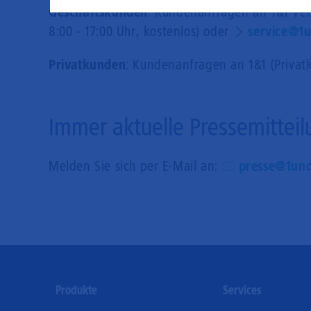
Geschäftskunden
: Kundenanfragen an 1&1 Ver
8:00 - 17:00 Uhr, kostenlos) oder
service@1u
Privatkunden
: Kundenanfragen an 1&1 (Privat
Immer aktuelle Pressemitteil
Melden Sie sich per E-Mail an:
presse@1und
Footer
Produkte
Services
Menu