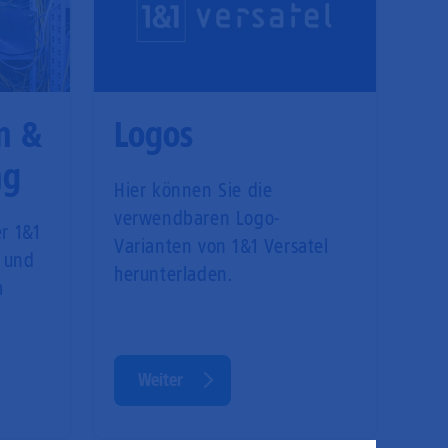
n &
Logos
ng
Hier können Sie die
verwendbaren Logo-
er 1&1
Varianten von 1&1 Versatel
 und
herunterladen.
m
Weiter