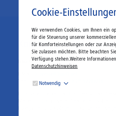
Cookie-Einstellunge
Wir verwenden Cookies, um Ihnen ein opt
für die Steuerung unserer kommerzielle
Kontakt zum 1&1 Versat
für Komforteinstellungen oder zur Anzei
Sie zulassen möchten. Bitte beachten Sie
Verfügung stehen.
Weitere Informatione
Nina Gosejacob
Datenschutzhinweisen
E-Mail:
presse@1und1.net
Telefon (kostenlos):
+49 211 52283218
Notwendig
Diese Cookies sind für den Betrieb der Seite unbedingt
Bitte haben Sie Verständnis, dass wir als Press
notwendig und ermöglichen beispielsweise
sicherheitsrelevante Funktionalitäten.
Medien und Journalisten bearbeiten. Sollten S
Kolleginnen und Kollegen im Kundenservice ger