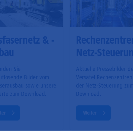
sfasernetz & -
Rechenzentre
bau
Netz-Steueru
inden Sie
Aktuelle Pressebilder d
uflösende Bilder vom
Versatel Rechenzentren
aserausbau sowie unsere
der Netz-Steuerung zu
arte zum Download.
Download.
ter
Weiter