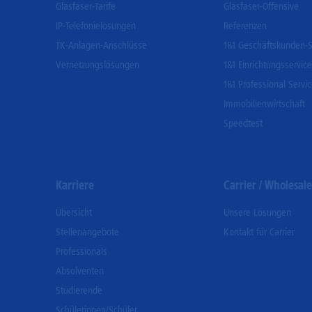
Glasfaser-Tarife
Glasfaser-Offensive
IP-Telefonielösungen
Referenzen
TK-Anlagen-Anschlüsse
1&1 Geschäftskunden-S
Vernetzungslösungen
1&1 Einrichtungsservice
1&1 Professional Servi
Immobilienwirtschaft
Speedtest
Karriere
Carrier / Wholesale
Übersicht
Unsere Lösungen
Stellenangebote
Kontakt für Carrier
Professionals
Absolventen
Studierende
Schülerinnen/Schüler