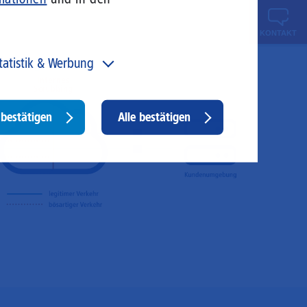
KONTAKT
tatistik & Werbung
 unser Angebot und unsere Webseite weiter zu
rbessern, erfassen wir anonymisierte Daten für Statistiken
d Analysen. Mithilfe dieser Cookies können wir
Withdraw
bestätigen
Alle bestätigen
ispielsweise die Besucherzahlen und den Effekt
consent
stimmter Seiten unseres Web-Auftritts ermitteln und
sere Inhalte optimieren. Hier kommen z. B. Cookies von
ogle und LinkedIN zum Einsatz.