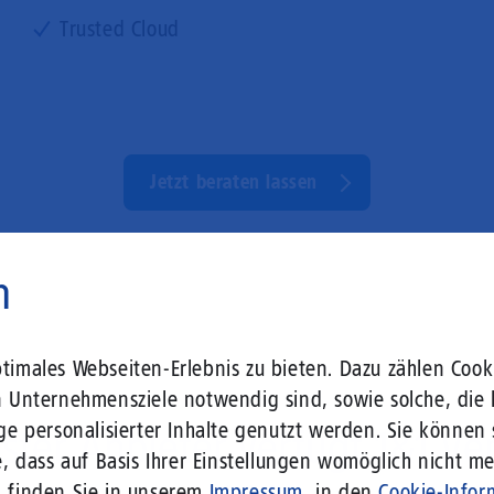
Trusted Cloud
Jetzt beraten lassen
n
imales Webseiten-Erlebnis zu bieten. Dazu zählen Cooki
n Unternehmensziele notwendig sind, sowie solche, die 
ge personalisierter Inhalte genutzt werden. Sie können
ster Anbieter verfügt 1&1 Ver
, dass auf Basis Ihrer Einstellungen womöglich nicht meh
n finden Sie in unserem
Impressum
, in den
Cookie-Infor