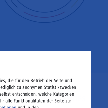
es, die für den Betrieb der Seite und
lediglich zu anonymen Statistikzwecken,
 selbst entscheiden, welche Kategorien
satel über ein internes
r alle Funktionalitäten der Seite zur
mationen
und in den