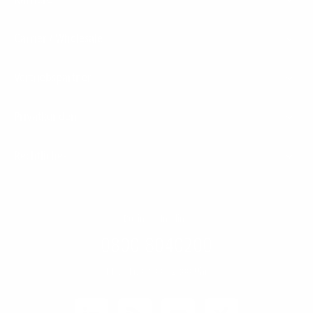
Carrier / Wholesale
Vertriebspartner
Privatkunden
Rechtliches
Business Infoline
0800 8040200
Mo. - Fr. 08:00 - 21:00 Uhr