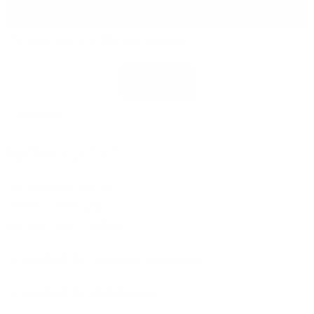
This input helps us to filter spam messages.
Pflichtfelder
Further contact
1&1 Versatel GmbH
24945 Flensburg
Per Fax: 0461 9090021
Contact for business customers
Contact for distributors