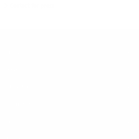
Contact for press
Footer
Produkte
Menu
Services
Hilfe & Kontakt
Unternehmen
Presse
Karriere