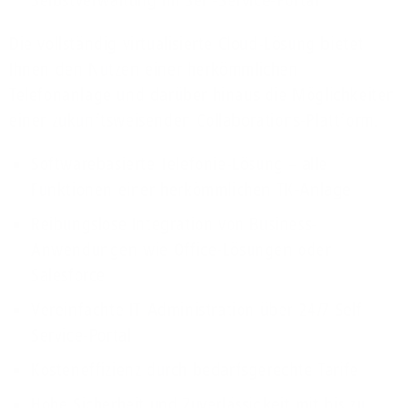
Selbstverwaltung im Self-Service-Portal
Die vollständig virtualisierte Cloud-Lösung bietet
Ihnen den Nutzen einer herkömmlichen
Telefonanlage und darüber hinaus die Möglichkeiten
einer zukunftsweisenden Collaborations-Plattform.
Softwarebasierte Telefonie-Lösung – alle
Funktionen einer herkömmlichen TK-Anlage
Reibungslose Integration von Business-
Anwendungen wie Office-Lösungen oder
Salesforce
Vereinfachte IT-Administration über 24/7 Self-
Service-Portal
Kostenefﬁzienz durch bedarfsgerechte Tarife
Hohe Sicherheit und Zuverlässigkeit mit bis zu