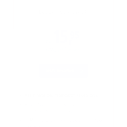
Message, Video, Phone & API
15,
95
ab
€/Monat
*
je Seat
Jetzt bestellen
Alle lnhalte des "Standard"-Pakets plus:
Video-Meetings mit bis zu 200
Teilnehmenden (intern/extern)
CRM-Integrationen wie Salesforce, Zendesk