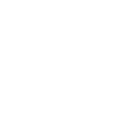
Kosten- und wartungsintensive Telefonanlagen
gehören dank RingCentral mit 1&1 Connected Calls
der Vergangenheit an. Mit wenigen Klicks
administrieren Sie User und Anwendungen oder
ergänzen "Arbeitsplätze" – sogenannte Seats – ohne
dass Endgeräte verteilt werden müssen.
Ihre Vorteile:
Telefonische Erreichbarkeit auf allen Endgeräten
(Bürotelefon, Smartphone, Tablet, Laptop und PC)
Keine zusätzlichen Hardware-Investitionen
Wartungskosten von lokal gehosteten Servern
entfallen
Flexibilität und Sicherheit durch einfache