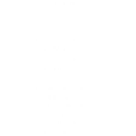
Telefonie
Kostenlose SIP-
Sprachkanäle
Rufnummernblöcke
und Einzel-
rufnummern
Anruf-Management-
Funktionen u.a. Voice-
Mails, Anrufweiter-
leitung, Warte-
schleifenmusik,
Präsenzanzeige