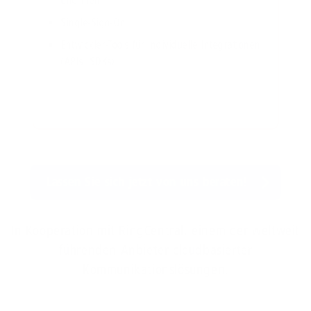
und mehr
Single-Sign-On
Entwickler-Tools für individuelle Integrationen
ät
(APIs, SDKs)
Lassen Sie sich jetzt von uns beraten!
In Kooperation mit RingCentral, einem der weltweit
führenden Anbieter cloudbasierter
Kommunikationslösungen.