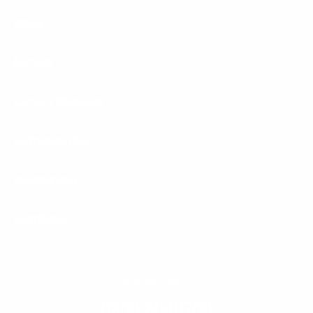
Presse
Karriere
Carrier / Wholesale
Vertriebspartner
Privatkunden
Rechtliches
Business Infoline
0800 8040200