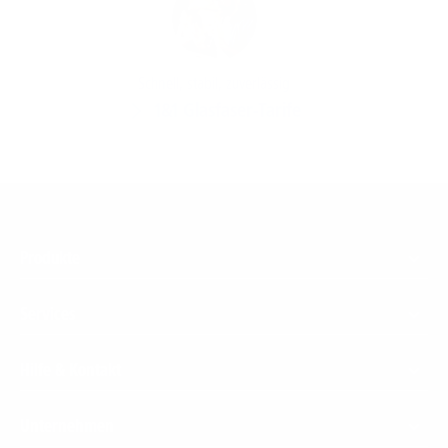
Schnell, stabil, zuverlässig
1&1 Glasfaser-Tarife
Footer
Produkte
Menu
Services
Hilfe & Kontakt
Unternehmen