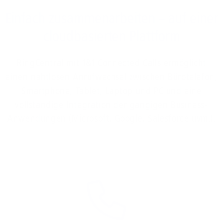
Einfach zusammenarbeiten – auf einer
cloudbasierten Plattform
RingCentral mit 1&1 Connected Calls ermöglicht
einen nahtlosen Anrufwechsel zwischen Bürotelefon,
Smartphone, Tablet, Laptop und PC und eine
vollständige Integration der gängigen Business-
Anwendungen (Microsoft, Google, Salesforce uvm.).