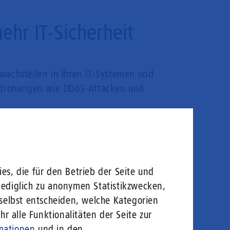
hr IT-Sicherheit
hwachstellen in Ihren IT-Systemen und
edrohungen wie DDoS-Attacken und
r individuelle Sicherheitsanforderungen und
es, die für den Betrieb der Seite und
lediglich zu anonymen Statistikzwecken,
n und nach Compliance-Vorgaben
 selbst entscheiden, welche Kategorien
t (Fortinet) und DDoS-Sicherheitslösungen
r alle Funktionalitäten der Seite zur
mationen
und in den