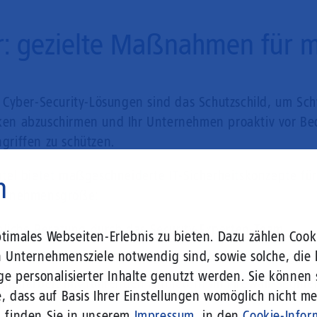
r: gezielte Maßnahmen für me
e Cyber-Security-Lösungen sind das Schutzschild, um Sc
en abzuschirmen und Ihr Unternehmen proaktiv vor B
griffen zu schützen.
atel bietet maßgeschneiderte IT-Sicherheitskonzepte fü
n
ternehmensgröße:
nliche Beratung durch das Security-Experten-Team
imales Webseiten-Erlebnis zu bieten. Dazu zählen Cooki
n Unternehmensziele notwendig sind, sowie solche, die 
-of-the-Art-Sicherheitslösungen für alle Anforderunge
ge personalisierter Inhalte genutzt werden. Sie können
menarbeit mit führenden Anbietern im Firewall-Segmen
, dass auf Basis Ihrer Einstellungen womöglich nicht meh
)
n finden Sie in unserem
Impressum
, in den
Cookie-Infor