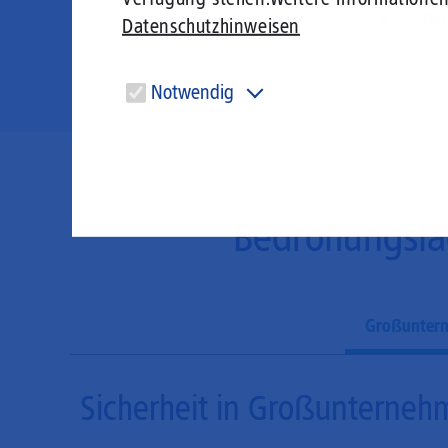
Siche
Datenschutzhinweisen
Notwendig
Diese Cookies sind für den Betrieb der Seite unbedingt
notwendig und ermöglichen beispielsweise
sicherheitsrelevante Funktionalitäten.
Bedrohungsla
Großunter
Sicherheit in Großunterne