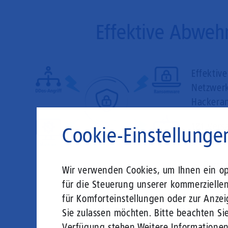
Effektive Abweh
Effektiv
Netzwerk
Hackeran
1&1 Vers
Cookie-Einstellunge
jede Un
Persö
Wir verwenden Cookies, um Ihnen ein opt
für die Steuerung unserer kommerzielle
State
für Komforteinstellungen oder zur Anzei
Zusam
Sie zulassen möchten. Bitte beachten Sie
(Myra
Verfügung stehen.
Weitere Informatione