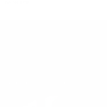
Ethernet VPN).
Ihre persönliche Vernetzungs-
Beratung
Lassen Sie sich individuell beraten. Gemeinsam mit
Ihnen finden wir das optimale Paket für die
Anforderungen Ihres Unternehmens.
Vernetzungs-Experten kontaktieren