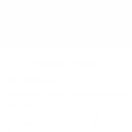
Anschlussgebieten
verfügbar)
Passgenaue Lösungen
1&1 Ethernet-Line
Leistungsstarke Ethernet-Verbindung zwischen
zwei Standorten
Verbindung zweier Standorte für direkte
Kommunikation (Punkt-zu-Punkt) per 1&1 Ethernet-