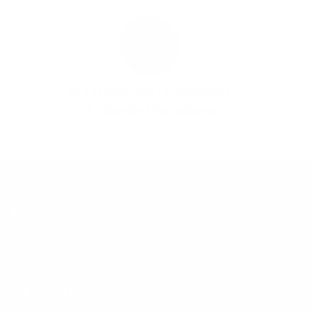
Mit Vernetzung Richtung Digitalisierung
Standort-Vernetzung
Footer
Produkte
Menu
Services
Hilfe & Kontakt