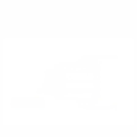
Innovations- und Differenzierungspotenzial der
Vorleistungsnachfrager stark eingeschränkt (im
Wesentlichen Einheitsangebote)
Vorleistungsnachfrager nutzen das bestehende Netz,