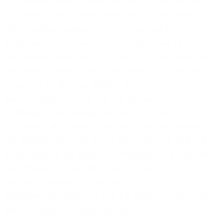
Internet-Anbietern, dieselbe Glasfaser-Infrastruktur
zu nutzen, besser auszulasten und in der Folge auch
den Glasfaserausbau schneller voranzutreiben.
Prognosen zufolge werden bis 2030 etwa 38 Prozent
der aktiven Glasfaseranschlüsse über Kooperationen
vertrieben. Diese Entwicklung folgt einem klaren
Trend hin zu offenen Netzen und
Vorleistungsmodellen, wie die aktuelle
Studie Open Access
von Böcker & Ziemen zeigt.
88 Prozent der Expertinnen und Experten nennen
die Standardisierung von IT Schnittstellen und auf
Produktebene als größte technologische Hürde bei
der Umsetzung von Open Access Modellen. Denn
definierte Standards und faire
Wettbewerbsregularien sind für Netzbetreiber und
Vorleistungsnachfrager essenziell.