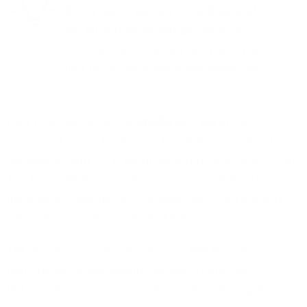
Durch nachfragegerechte Kooperationen,
die auch passive Infrastrukturen
bereitstellen, ergeben sich technische
und tarifliche Innovationspotentiale.
Laut einer aktuellen
Studie
von Böcker & Ziemen
verbessert Open Access für Anbieter vor allem die
Netzauslastung. 72 Prozent geben dies als Vorteil an.
Aus Sicht der Nachfrager vereinfacht Open Access
die Erweiterung des Vertriebsgebiets – 84 Prozent
sehen darin einen klaren Nutzen.
1&1 Versatel kooperiert mit über 400 Partnern in
ganz Deutschland sowohl als Nachfrager von
Vorleistungen als auch als Vermieter der eigenen