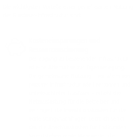
Die wichtigsten Vorteile einer gemeinsamen Nutzung
der Glasfaser-Infrastruktur sind:
Kosteneinsparungen und
Ressourcenschonung
Der Zugang zu bestehender Infrastruktur
ist eine Alternative zur Eigenverlegung.
Die gemeinsame Nutzung – vor allem von
passiver Infrastruktur wie Leerrohren und
unbeleuchteter Glasfaser – erhöht die
Netzauslastung für die Betreiber und
verringert die Investitionskosten für die
Vorleistungsnachfrager. Letztlich senkt
das die Anschlusskosten für Endkunden.
So entstehen echte Mehrwerte, die