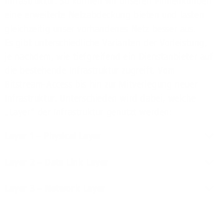
Infrastruktur. So können wir unseren Firmenkunden
eine erweiterte Netzabdeckung bieten und lasten
gleichzeitig unser vorhandenes Netz besser aus.
Es gibt unterschiedliche Varianten der Vorleistung,
je nachdem, wie tiefgreifend ein Dienstanbieter auf
die bestehende Infrastruktur zugreift. Vom
Bitstream-Access bis hin zur Mitverlegung neuer
Infrastruktur. Unterschieden wird dabei, welche
„Layer“ der Infrastruktur genutzt werden:
Layer 1 – Physical Layer
Das Passivnetz – auch passive Infrastruktur
Layer 2 – Data Link Layer
genannt – bezeichnet die physische Infrastruktur
Das Aktivnetz bezeichnet die Ethernet-
(Glasfaser, Leerrohre, Schächte). Es handelt sich
Layer 3 – Network Layer
Netzebene, also die kabelgebundene
um die reine Netzinfrastruktur ohne aktive
Der Service umfasst die komplette IP-
Datenübertragung. Der Vorleistungsnachfrager
Technik. Der Vorleistungsnachfrager muss eigene