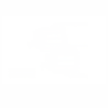
(Neubaugebiete, Gewerbegebiete)
Glasfaserleitungen werden parallel zur
Netzinfrastruktur von verschiedenen Netzbetreibern
oder Versorgungsunternehmen im Zuge der selben