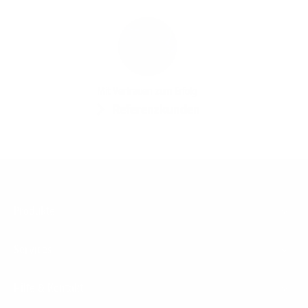
Mit Vertrauen zum Erfolg
Referenzkunden
Footer
Produkte
Menu
Services
Hilfe & Kontakt