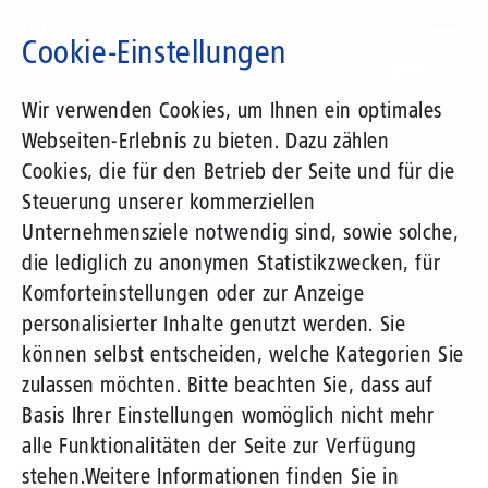
Direkt
zum
Cookie-Einstellungen
Inhalt
Suchbegriff
Wir verwenden Cookies, um Ihnen ein optimales
Webseiten-Erlebnis zu bieten. Dazu zählen
1&1 Versatel
Cookies, die für den Betrieb der Seite und für die
Steuerung unserer kommerziellen
Pressekit Kooperationen
Unternehmensziele notwendig sind, sowie solche,
die lediglich zu anonymen Statistikzwecken, für
Komforteinstellungen oder zur Anzeige
personalisierter Inhalte genutzt werden. Sie
können selbst entscheiden, welche Kategorien Sie
zulassen möchten. Bitte beachten Sie, dass auf
Basis Ihrer Einstellungen womöglich nicht mehr
alle Funktionalitäten der Seite zur Verfügung
Unternehmen
Presse
Pressekit
Kooperationen
stehen.
Weitere Informationen finden Sie in