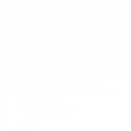
6. Zahlen, Daten, Fakten
Die Auswahl verschiedener
Telekommunikationsanbieter wird von
Unternehmen sehr geschätzt.
Kooperationen ermöglichen Kosteneinsparungen
und schonen Ressourcen: Für über die Hälfte der
befragten Unternehmen eine wichtige
Eigenschaft eines Glasfaseranschlusses.