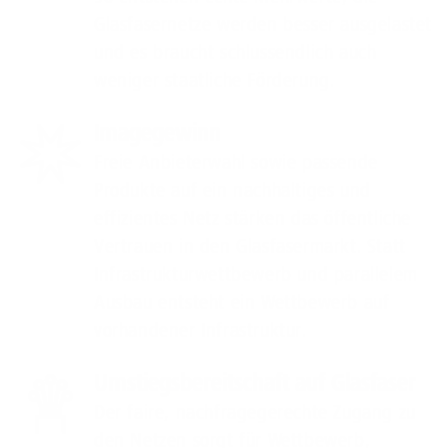
Glasfasernetze werden besser ausgelastet
und es braucht schlussendlich auch
weniger staatliche Förderung.
Imagegewinn
Freie Anbieterwahl sowie passende
Produkte auf ein nachhaltiges und
effizientes Netz stärken das öffentliche
Vertrauen in den Glasfasermarkt. Statt
Infrastrukturwettbewerb und parallelem
Ausbau entsteht ein Wettbewerb auf
vorhandener Infrastruktur.
Umstiegsbereitschaft auf Glasfaser
Der faire, nachfragegerechte Zugang zu
den Netzen sorgt für Wettbewerb,