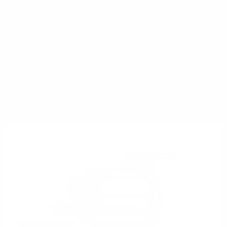
Nachteile:
Verfügbarkeit ist begrenzt
Dauerhaft hohe Mietkosten
Einsatz- und Nutzungsmöglichkeiten sind
begrenzt