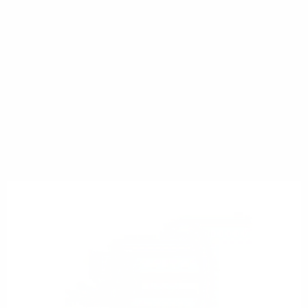
Auch für kleinere Netzbetreiber geeignet, da nur
Zugang bereitgestellt wird
Ermöglicht echte Anbieter- und Produktvielfalt bis
hin zu Wholesale-Angeboten
Nachteil:
Initial höhere Investitionskosten für Netztechnik
beim Nachfrager