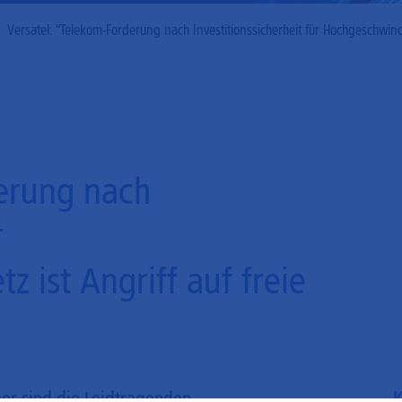
Mobilfunk
Versatel: "Telekom-Forderung nach Investitionssicherheit für Hochgeschwindi
derung nach
r
 ist Angriff auf freie
K
her sind die Leidtragenden