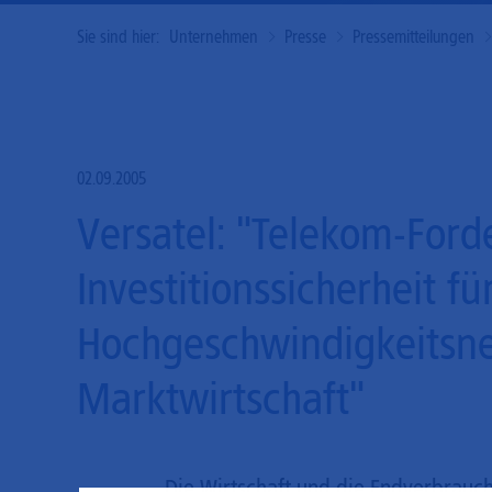
Sie sind hier:
Unternehmen
Presse
Pressemitteilungen
02.09.2005
Versatel: "Telekom-For
Investitionssicherheit fü
Hochgeschwindigkeitsnetz
Marktwirtschaft"
Die Wirtschaft und die Endverbrauc