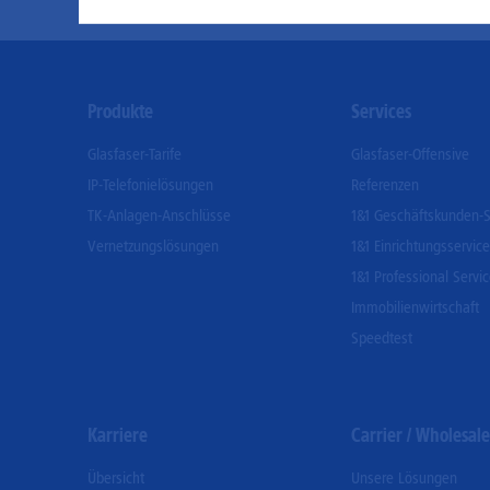
Footer
Produkte
Services
Menu
Glasfaser-Tarife
Glasfaser-Offensive
IP-Telefonielösungen
Referenzen
TK-Anlagen-Anschlüsse
1&1 Geschäftskunden-S
Vernetzungslösungen
1&1 Einrichtungsservice
1&1 Professional Servi
Immobilienwirtschaft
Speedtest
Karriere
Carrier / Wholesale
Übersicht
Unsere Lösungen