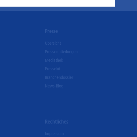
ogle und LinkedIN zum Einsatz.
n
Presse
Übersicht
Pressemitteilungen
Mediathek
Pressekit
Branchendossier
News-Blog
Rechtliches
Impressum