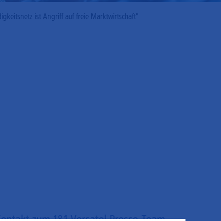
gkeitsnetz ist Angriff auf freie Marktwirtschaft"
ontakt zum 1&1 Versatel Presse-Team