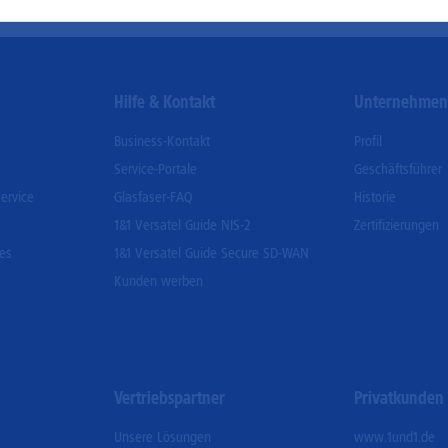
Go
Hilfe & Kontakt
Unternehme
Business-Kontakt
Profil
Service-Portale
Geschäftsführer
ervice
Glasfaser-FAQ
Historie
1&1 Versatel Guide NIS-2
Zertifizierungen
ces
1&1 Versatel Guide Secure SD-WAN
Kunden werben
Vertriebspartner
Privatkunden
Unsere Lösungen
www.1und1.de