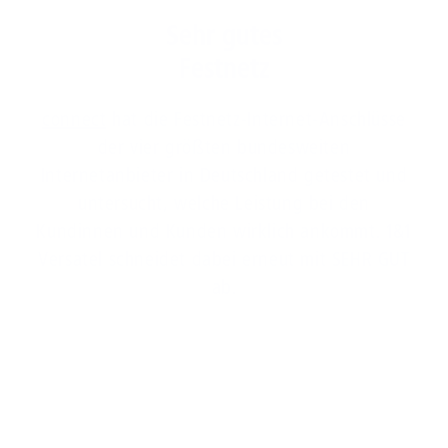
Sehr gutes
Festnetz
connect
hat die Festnetz-Internet-Anschlüsse
der vier größten bundesweiten
Internetanbieter in Deutschland getestet und
untersucht, welche Leistung bei den
Kundinnen und Kunden wirklich ankommt. 1&1
Versatel schneidet dabei erneut mit SEHR GUT
ab.