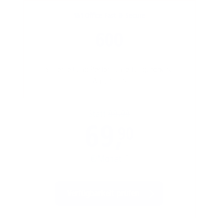
1&1 Office Fast & Secure
600
Sicherheit und Performance für gehobene
Ansprüche
Statt
99,99
69,
90
€/Monat
*
Verfügbarkeit prüfen