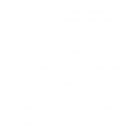
liegt, haben viele Nutzer erhebliche Bedenken
bezüglich der Einhaltung des
Datenschutzes
bzw.
der Gewährleistung der
Datensicherheit
. Darüber
hinaus muss die Belegschaft in den Firmen auf die
Einführung einer neuen IT-Umgebung vorbereitet
und zum Teil aufwändig geschult werden, um
Produktivitätsausfälle zu vermeiden.
Wichtiger noch: Cloud-Dienste existieren im
wahrsten Sinne des Wortes nicht im luftleeren Raum,
sondern setzen leistungsfähige Verkehrsnetze
zwingend voraus. Hierbei spielt nicht nur die
Versorgung mit hinreichender Bandbreite eine
wichtige Rolle. Denn je nach genutztem Cloud
Service muss die genutzte Breitbandverbindung -
und insbesondere das dahinterliegende
Transportnetz
- zahlreiche weitere Qualitäten