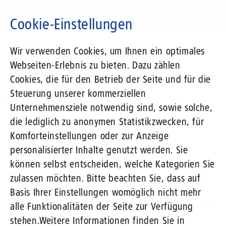
Direkt
zum
Cookie-Einstellungen
Inhalt
Suchbegriff
News-Blog
Wir verwenden Cookies, um Ihnen ein optimales
Was Unternehmen bei Cloud-Diensten beachten sollten
Webseiten-Erlebnis zu bieten. Dazu zählen
Cookies, die für den Betrieb der Seite und für die
Steuerung unserer kommerziellen
01.03.2012
von Oliver Wasserkordt
Unternehmensziele notwendig sind, sowie solche,
Was Unternehmen bei Cloud-Diensten
die lediglich zu anonymen Statistikzwecken, für
beachten sollten
Komforteinstellungen oder zur Anzeige
personalisierter Inhalte genutzt werden. Sie
können selbst entscheiden, welche Kategorien Sie
Immer mehr Unternehmen erwägen die Nutzung so
zulassen möchten. Bitte beachten Sie, dass auf
genannter
Cloud-Dienste.
Hinter diesem trendigen
Basis Ihrer Einstellungen womöglich nicht mehr
Begriff steckt eine Idee, die eigentlich gar nicht so
alle Funktionalitäten der Seite zur Verfügung
neu ist: Zentrale IT-Services wie zum Beispiel
stehen.
Weitere Informationen finden Sie in