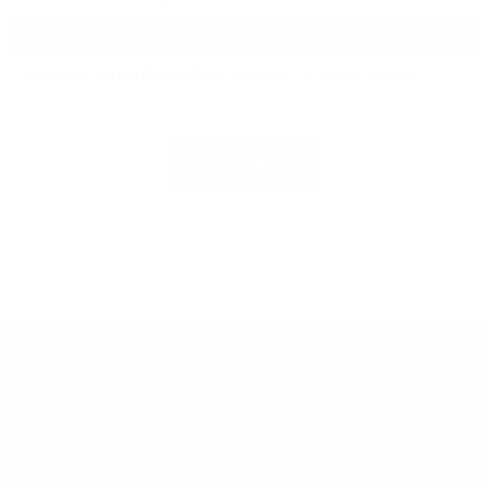
Bitte geben Sie die Zeichenfolge „Glasfaser“ in dieses Feld ein.
Immobilie