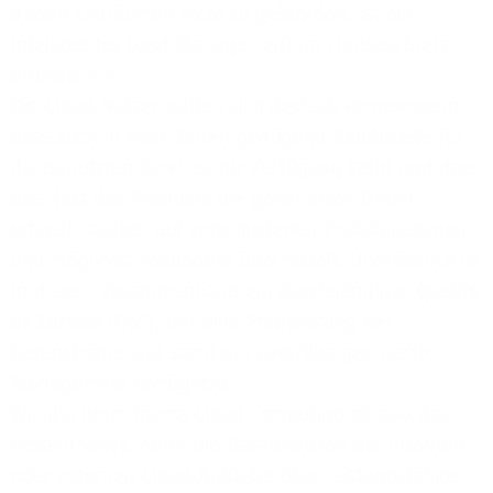
diesen Zeiträumen nicht zu gefährden, ist ein
intelligentes Load Management im Transportnetz
erforderlich.
Die Cloud-Nutzer sollten sich deshalb vergewissern,
dass auch in Peak-Zeiten genügend
Bandbreite
für
die genutzten Services zur Verfügung steht und dass
das Netz des Providers die generierten Daten
schnell, sauber, auf verschiedenen Protokollebenen
und möglichst redundant übermittelt. Unerlässlich ist
in diesem Zusammenhang ein durchgängiger
Quality
of Service
(QoS), der eine Priorisierung der
Datenströme und somit ein zuverlässiges Traffic
Management ermöglicht.
Wichtig beim Thema Cloud Computing ist also das
Gesamtpaket. Wenn die Datenzentren der internen
oder externen Cloud-Anbieter über leistungsfähige