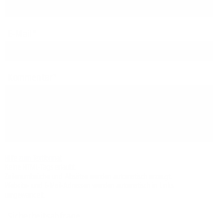
E-Mail
Kommentar
Hilfe zum Textformat
Keine HTML-Tags erlaubt.
Zeilenumbrüche und Absätze werden automatisch erzeugt.
Website- und E-Mail-Adressen werden automatisch in Links
umgewandelt.
Sicherheitsabfrage