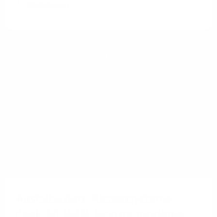
Weiterlesen
1&1 SD-WAN
Ausfallsichere Kassensysteme
dank SD-WAN: Warum moderne