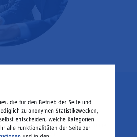
en sie rein!
es, die für den Betrieb der Seite und
lediglich zu anonymen Statistikzwecken,
 selbst entscheiden, welche Kategorien
logie von morgen: Hochgeschwindigkeit ohne
r alle Funktionalitäten der Seite zur
welt gerecht zu werden.
mationen
und in den