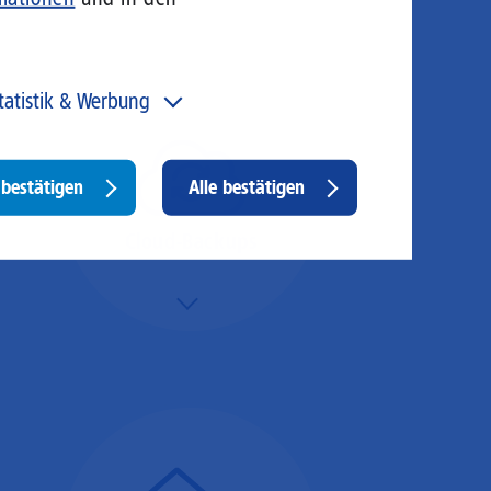
tatistik & Werbung
 unser Angebot und unsere Webseite weiter zu
rbessern, erfassen wir anonymisierte Daten für Statistiken
d Analysen. Mithilfe dieser Cookies können wir
Withdraw
bestätigen
Alle bestätigen
ispielsweise die Besucherzahlen und den Effekt
consent
stimmter Seiten unseres Web-Auftritts ermitteln und
sere Inhalte optimieren. Hier kommen z. B. Cookies von
Cloud-Backups
ogle und LinkedIN zum Einsatz.
Mehr/Weniger
Die Übertragung und
Synchronisation großer
Datenmengen wird
schnell und sicher
ausgeführt.