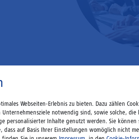
n
 liegt vor Ihrer Tür – wir lass
imales Webseiten-Erlebnis zu bieten. Dazu zählen Cooki
n Unternehmensziele notwendig sind, sowie solche, die 
ge personalisierter Inhalte genutzt werden. Sie können
r Gebäude setzen Sie bereits heute auf Leitungstechno
, dass auf Basis Ihrer Einstellungen womöglich nicht meh
len Herausforderungen an die sich verändernde Arbeits
n finden Sie in unserem
Impressum
, in den
Cookie-Infor