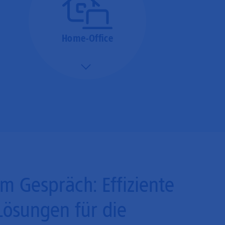
Home-Office
Mehr/Weniger
Bieten Sie Ihren
Mitarbeitenden den
Zugriff auf Ihre Server
auch im Home-Ofﬁce.
Im Gespräch: Effiziente
Lösungen für die