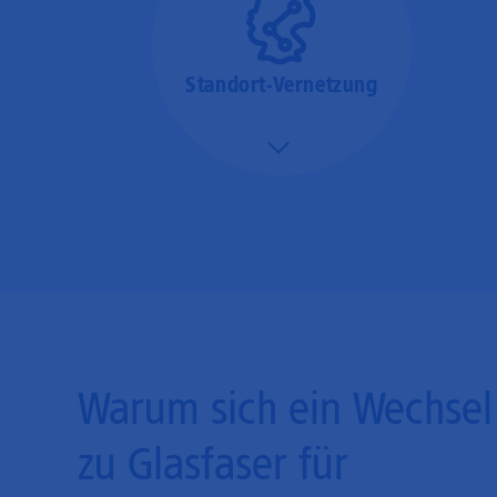
Standort-Vernetzung
Mehr/Weniger
Über hochperformante
Glasfaser-Leitungen
können Sie Ihre
Unternehmens-Standorte
leicht miteinander
verbinden.
Warum sich ein Wechsel
zu Glasfaser für