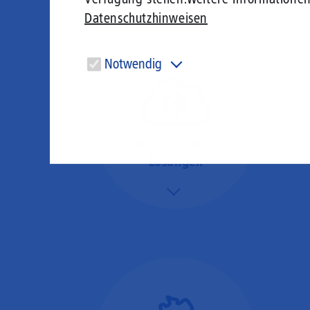
Datenschutzhinweisen
Notwendig
Diese Cookies sind für den Betrieb der Seite unbedingt
notwendig und ermöglichen beispielsweise
sicherheitsrelevante Funktionalitäten.
Online-Software-
Lösungen
Mehr/Weniger
Nutzen Sie beste
Performance für
Software, die über das
Internet betrieben wird
(SaaS).