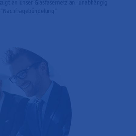
rzugt an unser Glasfasernetz an, unabhängig
 "Nachfragebündelung"