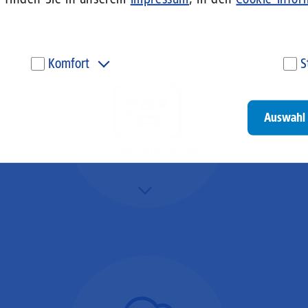
Komfort
S
Diese Cookies werden genutzt, um Ihnen personalisierte
Um
Inhalte, passend zu Ihren Interessen anzuzeigen. Somit
ve
können wir Ihnen Angebote präsentieren, die für Sie
un
Auswahl 
besonders relevant sind. Diese Cookies sind z. B. notwendig,
be
um unsere Videos, die wir von Youtube einbinden,
be
wiedergeben zu können.
un
Videokonferenzen
Go
Mehr/Weniger
Ob Webinare oder Team-
Call – Videotools sind
allgegenwärtig und
brauchen stabile
Geschwindigkeiten in