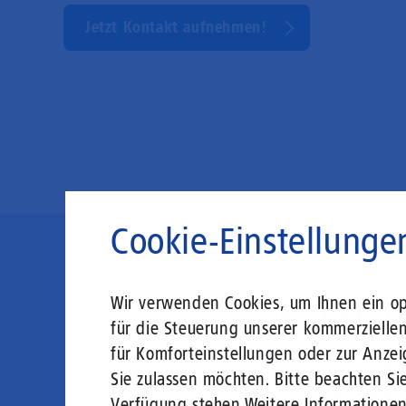
Jetzt Kontakt aufnehmen!
Cookie-Einstellunge
Die Zukunft
Wir verwenden Cookies, um Ihnen ein opt
für die Steuerung unserer kommerzielle
für Komforteinstellungen oder zur Anzei
Mit einem Glasfaser-Direktanschluss an Ih
Sie zulassen möchten. Bitte beachten Sie
Leistungsabfall, um al
Verfügung stehen.
Weitere Informatione