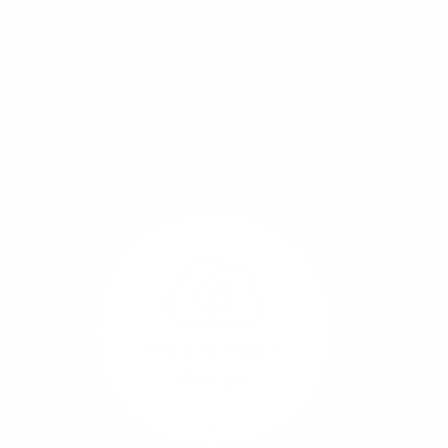
Mit einem Glasfaser-Direktanschluss an Ihr Gebäude
setzen Sie bereits heute auf Leitungstechnologie von
morgen: Hochgeschwindigkeit ohne Leistungsabfall,
um allen Herausforderungen an die sich
verändernde Arbeitswelt gerecht zu werden.
Online-Software-
Lösungen
Mehr/Weniger