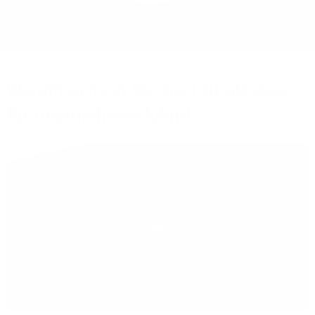
Bieten Sie Ihren
Mitarbeitenden den
Zugriff auf Ihre Server
auch im Home-Ofﬁce.
Warum sich ein Wechsel zu Glasfaser
für Unternehmen lohnt!
Play