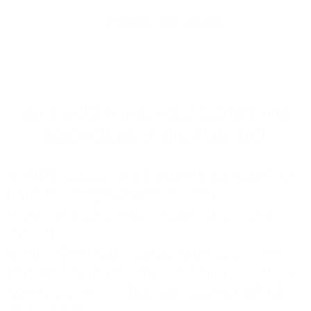
Eingaben zurücksetzen
Wir erweitern unser Glasfasernetz und
bauen aktuell in Ihrer Nähe aus!
Mit 100% Glasfaser sind Sie optimal auf zukünftige
Herausforderungen vorbereitet, denn die
Leistungsgrenze von Kupferkabeln ist bereits lange
erreicht!
Mit dem 1&1 Versatel Glasfasernetz realisieren wir
heute bereits Business-Anschlüsse mit 10.000 MBit/s,
das entspricht einem Datendurchsatz von 1,25 GB