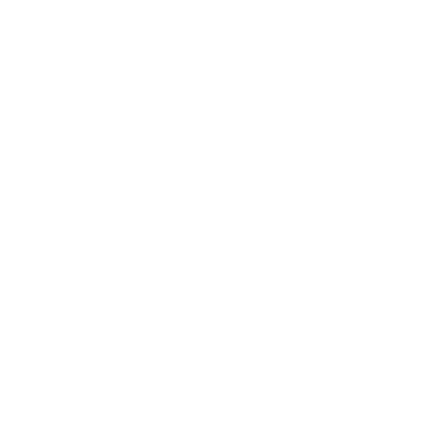
Footer
Produkte
Menu
Services
Hilfe & Kontakt
Unternehmen
Presse
Karriere