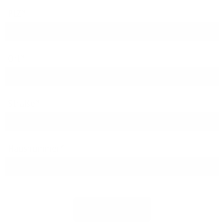
PLZ
Ort
Straße
Hausnummer
Jetzt prüfen