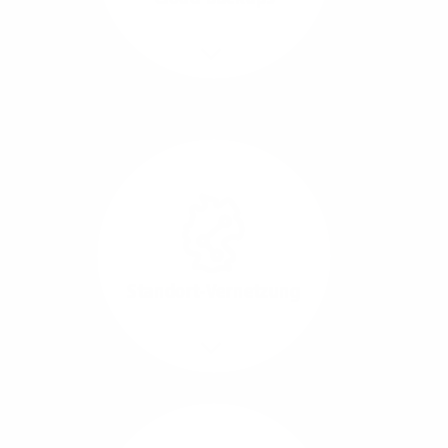
Richtungen.
Mehr/Weniger
Die Übertragung und
Synchronisation großer
Datenmengen wird
schnell und sicher
ausgeführt.
Standort-Vernetzung
Mehr/Weniger
Über hochperformante
Glasfaser-Leitungen