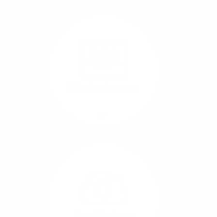
Nutzen Sie beste
Performance für
Software, die über das
Internet betrieben wird
(SaaS).
Videokonferenzen
Mehr/Weniger
Ob Webinare oder Team-
Call – Videotools sind
allgegenwärtig und
brauchen stabile
Geschwindigkeiten in
beide Übertragungs-
Cloud-Backups