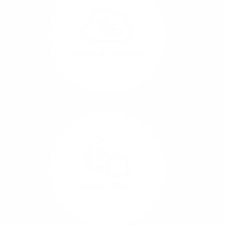
können Sie Ihre
Unternehmens-Standorte
leicht miteinander
verbinden.
Internet-Telefonie
Mehr/Weniger
Das Telefonieren ist
längst digital geworden
und in bester
Sprachqualität über
Glasfaser auch
kostensparend zu
Home-Office
realisieren.
Mehr/Weniger