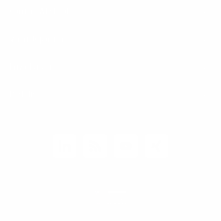
Carrier / Wholesale
Vertriebspartner
Privatkunden
Rechtliches
Unternehmen
Kunden-Login
© 2026 1&1 Versatel GmbH
News-Blog
Business Infoline
0800 8040200