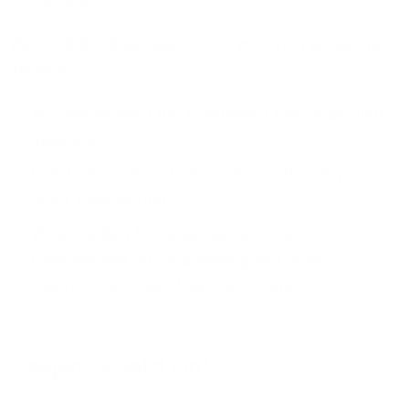
pro Sekunde!
Während der Bauphase bieten wir Ihnen attraktive
Vorteile:
Wir übernehmen die kompletten Anschluss- und
Baukosten
Günstige Tarife und reibungsloser Umstieg auf
unser Glasfasernetz
Wir schließen Sie bevorzugt an unser
Glasfasernetz an, unabhängig von einer
sogenannten "Nachfragebündelung"
Steigen Sie jetzt ein!