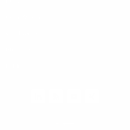
Karriere
Carrier / Wholesale
Vertriebspartner
Privatkunden
Rechtliches
Unternehmen
Kunden-Login
© 2026 1&1 Versatel GmbH
News-Blog