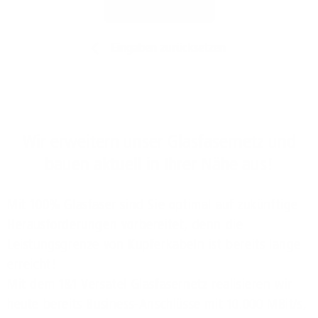
Jetzt prüfen
Eingaben zurücksetzen
Wir erweitern unser Glasfasernetz und
bauen aktuell in Ihrer Nähe aus!
Mit 100% Glasfaser sind Sie optimal auf zukünftige
Herausforderungen vorbereitet, denn die
Leistungsgrenze von Kupferkabeln ist bereits lange
erreicht!
Mit dem 1&1 Versatel Glasfasernetz realisieren wir
heute bereits Business-Anschlüsse mit 10.000 MBit/s,