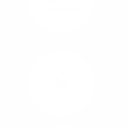
beide Übertragungs-
Cloud-Backups
Richtungen.
Mehr/Weniger
Die Übertragung und
Synchronisation großer
Datenmengen wird
schnell und sicher
ausgeführt.
Standort-Vernetzung
Mehr/Weniger
Über hochperformante