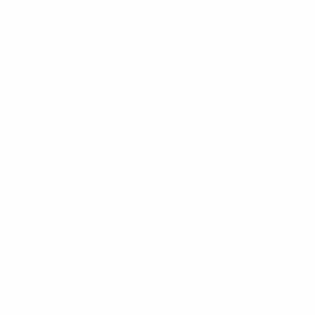
1&1 Glasfaser Connect
Footer
Produkte
Menu
Services
Hilfe & Kontakt
Unternehmen
Presse