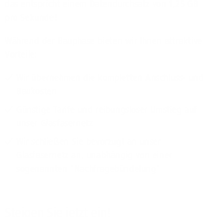
das entspricht einem Datendurchsatz von 1,25 GB
pro Sekunde!
Während der Bauphase bieten wir Ihnen attraktive
Vorteile:
Wir übernehmen die kompletten Anschluss- und
Baukosten
Günstige Tarife und reibungsloser Umstieg auf
unser Glasfasernetz
Wir schließen Sie bevorzugt an unser
Glasfasernetz an, unabhängig von einer
sogenannten "Nachfragebündelung"
Steigen Sie jetzt ein!