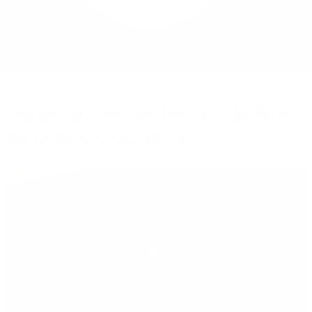
Mehr/Weniger
Bieten Sie Ihren
Mitarbeitenden den
Zugriff auf Ihre Server
auch im Home-Ofﬁce.
Warum sich ein Wechsel zu Glasfaser
für Unternehmen lohnt!
Play