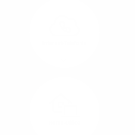
Glasfaser-Leitungen
können Sie Ihre
Unternehmens-Standorte
leicht miteinander
verbinden.
Internet-Telefonie
Mehr/Weniger
Das Telefonieren ist
längst digital geworden
und in bester
Sprachqualität über
Glasfaser auch
kostensparend zu
Home-Office
realisieren.