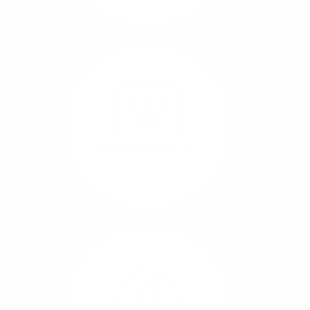
Mehr/Weniger
Nutzen Sie beste
Performance für
Software, die über das
Internet betrieben wird
(SaaS).
Videokonferenzen
Mehr/Weniger
Ob Webinare oder Team-
Call – Videotools sind
allgegenwärtig und
brauchen stabile
Geschwindigkeiten in