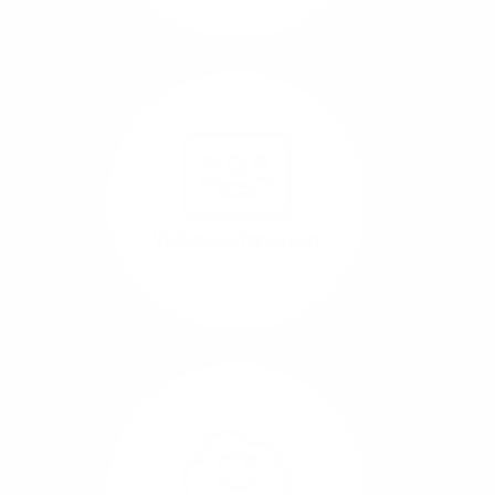
Mehr/Weniger
Nutzen Sie beste
Performance für
Software, die über das
Internet betrieben wird
(SaaS).
Videokonferenzen
Mehr/Weniger
Ob Webinare oder Team-
Call – Videotools sind
allgegenwärtig und
brauchen stabile
Geschwindigkeiten in