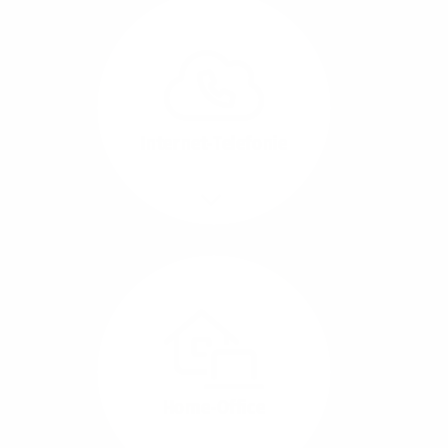
Glasfaser-Leitungen
können Sie Ihre
Unternehmens-Standorte
leicht miteinander
verbinden.
Internet-Telefonie
Mehr/Weniger
Das Telefonieren ist
längst digital geworden
und in bester
Sprachqualität über
Glasfaser auch
kostensparend zu
Home-Office
realisieren.