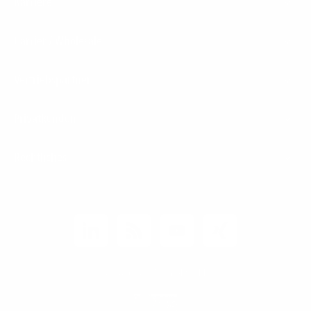
Karriere
Carrier / Wholesale
Vertriebspartner
Privatkunden
Rechtliches
Unternehmen
Kunden-Login
© 2026 1&1 Versatel GmbH
News-Blog