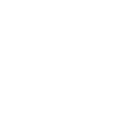
das entspricht einem Datendurchsatz von 1,25 GB
pro Sekunde!
Während der Bauphase bieten wir Ihnen attraktive
Vorteile:
Wir übernehmen die kompletten Anschluss- und
Baukosten
Günstige Tarife und reibungsloser Umstieg auf
unser Glasfasernetz
Wir schließen Sie bevorzugt an unser
Glasfasernetz an, unabhängig von einer
sogenannten "Nachfragebündelung"
Steigen Sie jetzt ein!