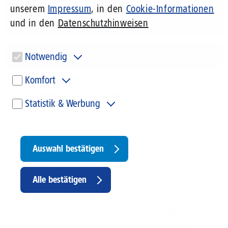
unserem
Impressum
, in den
Cookie-Informationen
und in den
Datenschutzhinweisen
1&1 Glasfaser-Tarife
Wir bauen für Sie aus!
Notwendig
Verfügbarkeit prüfen
Diese Cookies sind für den Betrieb der Seite unbedingt notwendig
Komfort
und ermöglichen beispielsweise sicherheitsrelevante
Funktionalitäten.
Internet & Telefonie
Glasfaser-Offensive
Glasfaser-Ausbau
Diese Cookies werden genutzt, um Ihnen personalisierte Inhalte,
Statistik & Werbung
Bad Homburg v.d. Höhe
passend zu Ihren Interessen anzuzeigen. Somit können wir Ihnen
Angebote präsentieren, die für Sie besonders relevant sind. Diese
Um unser Angebot und unsere Webseite weiter zu verbessern,
Cookies sind z. B. notwendig, um unsere Videos, die wir von Youtube
erfassen wir anonymisierte Daten für Statistiken und Analysen.
einbinden, wiedergeben zu können.
Mithilfe dieser Cookies können wir beispielsweise die Besucherzahlen
und den Effekt bestimmter Seiten unseres Web-Auftritts ermitteln
Glasfaser-Ausbau in Bad Homburg
Auswahl bestätigen
und unsere Inhalte optimieren. Hier kommen z. B. Cookies von Google
und LinkedIN zum Einsatz.
v.d. Höhe prüfen
Withdraw
Alle bestätigen
consent
Prüfen Sie hier, ob ein Highspeed-Glasfaser-Direkt­
anschluss an Ihrem Unternehmens-Standort bereits
verfügbar ist oder in Kürze fertiggestellt wird.