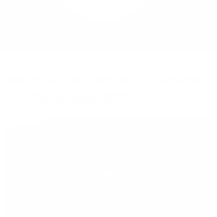
Mehr/Weniger
Bieten Sie Ihren
Mitarbeitenden den
Zugriff auf Ihre Server
auch im Home-Ofﬁce.
Warum sich ein Wechsel zu Glasfaser
für Unternehmen lohnt!
Play