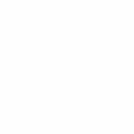
Footer
Produkte
Menu
Services
Hilfe & Kontakt
Unternehmen
Presse
Karriere