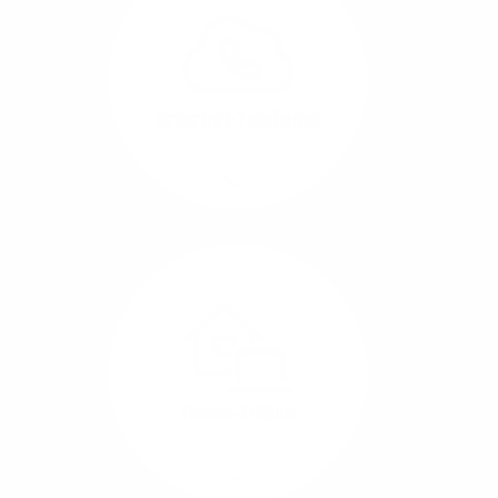
können Sie Ihre
Unternehmens-Standorte
leicht miteinander
verbinden.
Internet-Telefonie
Mehr/Weniger
Das Telefonieren ist
längst digital geworden
und in bester
Sprachqualität über
Glasfaser auch
kostensparend zu
Home-Office
realisieren.
Mehr/Weniger