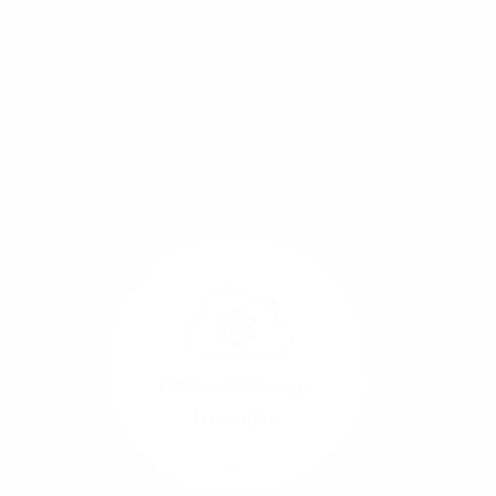
Mit einem Glasfaser-Direktanschluss an Ihr Gebäude
setzen Sie bereits heute auf Leitungstechnologie von
morgen: Hochgeschwindigkeit ohne Leistungsabfall,
um allen Herausforderungen an die sich
verändernde Arbeitswelt gerecht zu werden.
Online-Software-
Lösungen
Mehr/Weniger