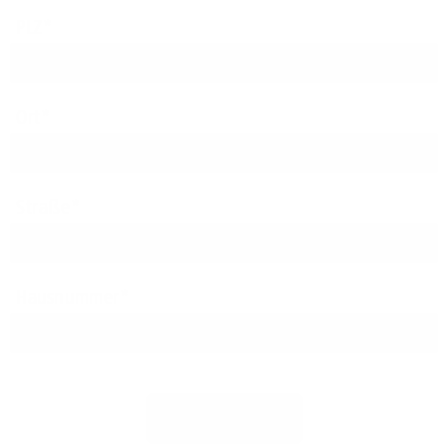
PLZ
Ort
Straße
Hausnummer
Jetzt prüfen