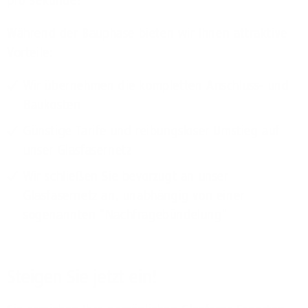
pro Sekunde!
Während der Bauphase bieten wir Ihnen attraktive
Vorteile:
Wir übernehmen die kompletten Anschluss- und
Baukosten
Günstige Tarife und reibungsloser Umstieg auf
unser Glasfasernetz
Wir schließen Sie bevorzugt an unser
Glasfasernetz an, unabhängig von einer
sogenannten "Nachfragebündelung"
Steigen Sie jetzt ein!