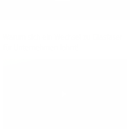
Bieten Sie Ihren
Mitarbeitenden den
Zugriff auf Ihre Server
auch im Home-Ofﬁce.
Warum sich ein Wechsel zu Glasfaser
für Unternehmen lohnt!
Play