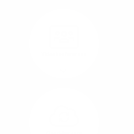
Nutzen Sie beste
Performance für
Software, die über das
Internet betrieben wird
(SaaS).
Videokonferenzen
Mehr/Weniger
Ob Webinare oder Team-
Call – Videotools sind
allgegenwärtig und
brauchen stabile
Geschwindigkeiten in
beide Übertragungs-
Cloud-Backups