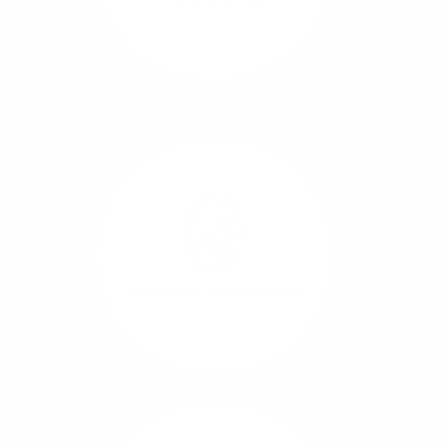
Richtungen.
Mehr/Weniger
Die Übertragung und
Synchronisation großer
Datenmengen wird
schnell und sicher
ausgeführt.
Standort-Vernetzung
Mehr/Weniger
Über hochperformante
Glasfaser-Leitungen