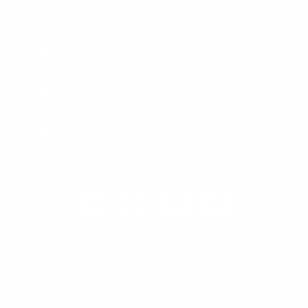
Carrier / Wholesale
Vertriebspartner
Privatkunden
Rechtliches
Unternehmen
Kunden-Login
© 2026 1&1 Versatel GmbH
News-Blog
Business Infoline
0800 8040200