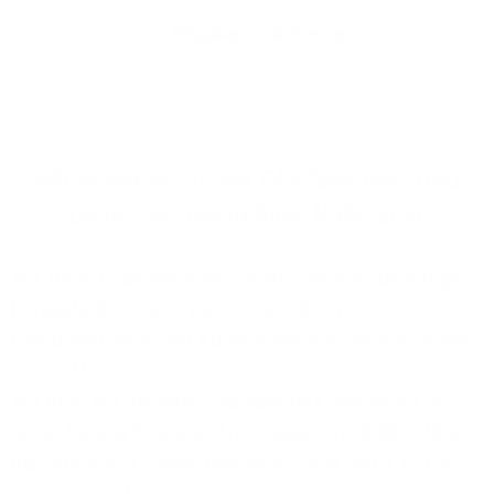
Eingaben zurücksetzen
Wir erweitern unser Glasfasernetz und
bauen aktuell in Ihrer Nähe aus!
Mit 100% Glasfaser sind Sie optimal auf zukünftige
Herausforderungen vorbereitet, denn die
Leistungsgrenze von Kupferkabeln ist bereits lange
erreicht!
Mit dem 1&1 Versatel Glasfasernetz realisieren wir
heute bereits Business-Anschlüsse mit 10.000 MBit/s,
das entspricht einem Datendurchsatz von 1,25 GB