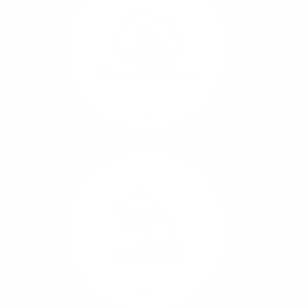
können Sie Ihre
Unternehmens-Standorte
leicht miteinander
verbinden.
Internet-Telefonie
Mehr/Weniger
Das Telefonieren ist
längst digital geworden
und in bester
Sprachqualität über
Glasfaser auch
kostensparend zu
Home-Office
realisieren.
Mehr/Weniger