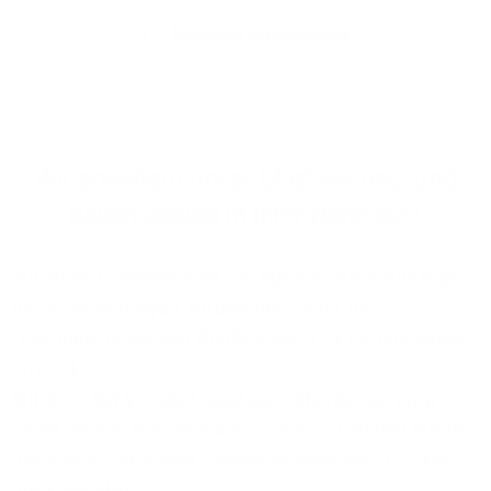
Eingaben zurücksetzen
Wir erweitern unser Glasfasernetz und
bauen aktuell in Ihrer Nähe aus!
Mit 100% Glasfaser sind Sie optimal auf zukünftige
Herausforderungen vorbereitet, denn die
Leistungsgrenze von Kupferkabeln ist bereits lange
erreicht!
Mit dem 1&1 Versatel Glasfasernetz realisieren wir
heute bereits Business-Anschlüsse mit 10.000 MBit/s,
das entspricht einem Datendurchsatz von 1,25 GB