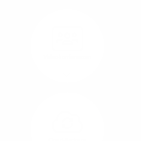
Nutzen Sie beste
Performance für
Software, die über das
Internet betrieben wird
(SaaS).
Videokonferenzen
Mehr/Weniger
Ob Webinare oder Team-
Call – Videotools sind
allgegenwärtig und
brauchen stabile
Geschwindigkeiten in
beide Übertragungs-
Cloud-Backups