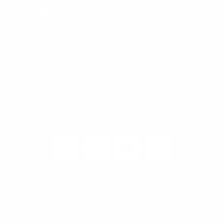
Carrier / Wholesale
Vertriebspartner
Privatkunden
Rechtliches
Unternehmen
Kunden-Login
© 2026 1&1 Versatel GmbH
News-Blog
Business Infoline
0800 8040200