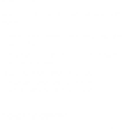
pro Sekunde!
Während der Bauphase bieten wir Ihnen attraktive
Vorteile:
Wir übernehmen die kompletten Anschluss- und
Baukosten
Günstige Tarife und reibungsloser Umstieg auf
unser Glasfasernetz
Wir schließen Sie bevorzugt an unser
Glasfasernetz an, unabhängig von einer
sogenannten "Nachfragebündelung"
Steigen Sie jetzt ein!