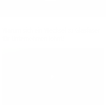
Bieten Sie Ihren
Mitarbeitenden den
Zugriff auf Ihre Server
auch im Home-Ofﬁce.
Warum sich ein Wechsel zu Glasfaser
für Unternehmen lohnt!
Play