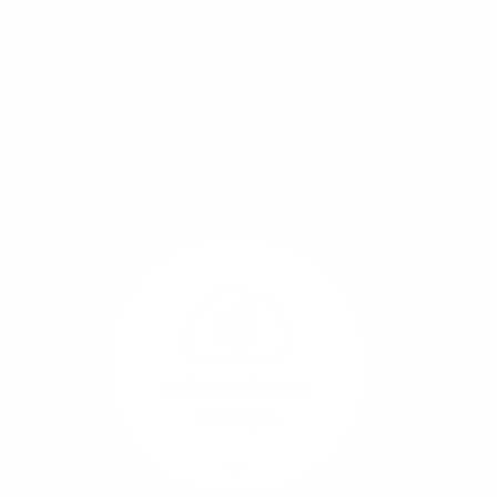
Mit einem Glasfaser-Direktanschluss an Ihr Gebäude
setzen Sie bereits heute auf Leitungstechnologie von
morgen: Hochgeschwindigkeit ohne Leistungsabfall,
um allen Herausforderungen an die sich
verändernde Arbeitswelt gerecht zu werden.
Online-Software-
Lösungen
Mehr/Weniger