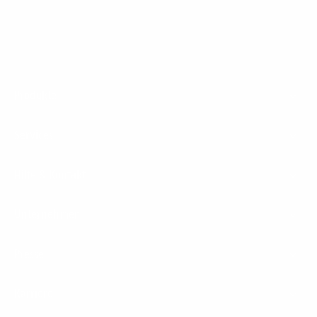
Footer
Produkte
Menu
Services
Hilfe & Kontakt
Unternehmen
Presse
Karriere