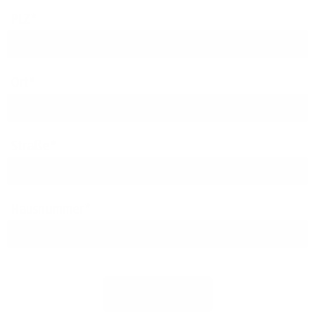
PLZ
Ort
Straße
Hausnummer
Jetzt prüfen