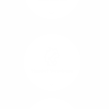
Richtungen.
Mehr/Weniger
Die Übertragung und
Synchronisation großer
Datenmengen wird
schnell und sicher
ausgeführt.
Standort-Vernetzung
Mehr/Weniger
Über hochperformante
Glasfaser-Leitungen