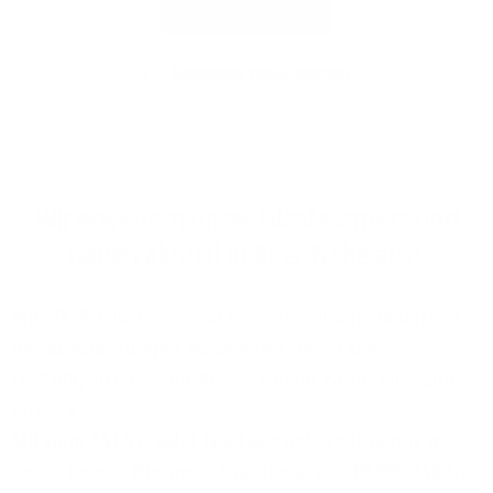
Jetzt prüfen
Eingaben zurücksetzen
Wir erweitern unser Glasfasernetz und
bauen aktuell in Ihrer Nähe aus!
Mit 100% Glasfaser sind Sie optimal auf zukünftige
Herausforderungen vorbereitet, denn die
Leistungsgrenze von Kupferkabeln ist bereits lange
erreicht!
Mit dem 1&1 Versatel Glasfasernetz realisieren wir
heute bereits Business-Anschlüsse mit 10.000 MBit/s,