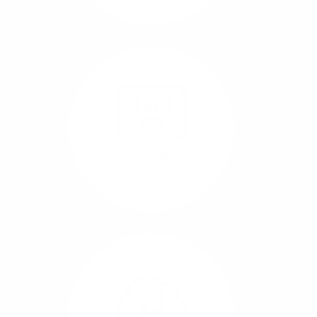
Mehr/Weniger
Nutzen Sie beste
Performance für
Software, die über das
Internet betrieben wird
(SaaS).
Videokonferenzen
Mehr/Weniger
Ob Webinare oder Team-
Call – Videotools sind
allgegenwärtig und
brauchen stabile
Geschwindigkeiten in