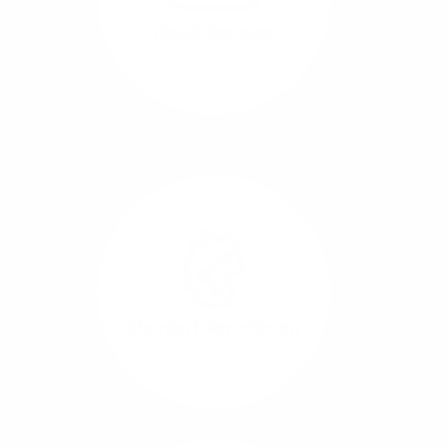
beide Übertragungs-
Cloud-Backups
Richtungen.
Mehr/Weniger
Die Übertragung und
Synchronisation großer
Datenmengen wird
schnell und sicher
ausgeführt.
Standort-Vernetzung
Mehr/Weniger
Über hochperformante