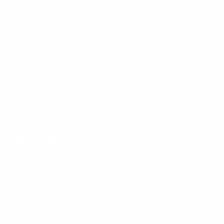
1&1 Glasfaser Connect
Footer
Produkte
Menu
Services
Hilfe & Kontakt
Unternehmen
Presse