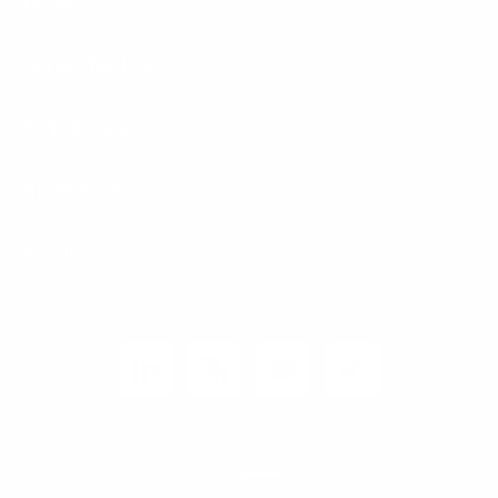
Karriere
Carrier / Wholesale
Vertriebspartner
Privatkunden
Rechtliches
Unternehmen
Kunden-Login
© 2026 1&1 Versatel GmbH
News-Blog