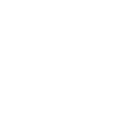
das entspricht einem Datendurchsatz von 1,25 GB
pro Sekunde!
Während der Bauphase bieten wir Ihnen attraktive
Vorteile:
Wir übernehmen die kompletten Anschluss- und
Baukosten
Günstige Tarife und reibungsloser Umstieg auf
unser Glasfasernetz
Wir schließen Sie bevorzugt an unser
Glasfasernetz an, unabhängig von einer
sogenannten "Nachfragebündelung"
Steigen Sie jetzt ein!