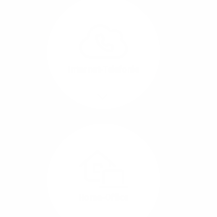
Glasfaser-Leitungen
können Sie Ihre
Unternehmens-Standorte
leicht miteinander
verbinden.
Internet-Telefonie
Mehr/Weniger
Das Telefonieren ist
längst digital geworden
und in bester
Sprachqualität über
Glasfaser auch
kostensparend zu
Home-Office
realisieren.