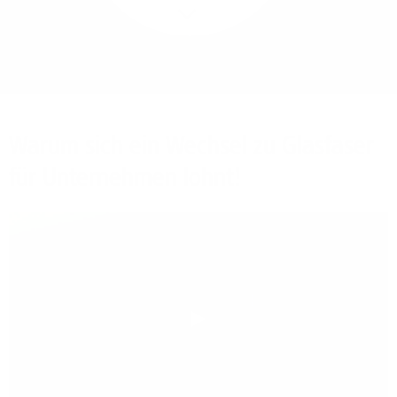
Mehr/Weniger
Bieten Sie Ihren
Mitarbeitenden den
Zugriff auf Ihre Server
auch im Home-Ofﬁce.
Warum sich ein Wechsel zu Glasfaser
für Unternehmen lohnt!
Play