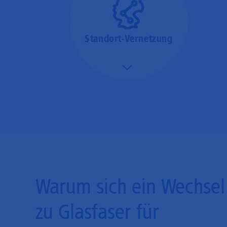
Standort-Vernetzung
Mehr/Weniger
Über hochperformante
Glasfaser-Leitungen
können Sie Ihre
Unternehmens-Standorte
leicht miteinander
verbinden.
Warum sich ein Wechsel
zu Glasfaser für