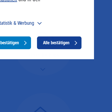
tatistik & Werbung
 unser Angebot und unsere Webseite weiter zu
rbessern, erfassen wir anonymisierte Daten für Statistiken
d Analysen. Mithilfe dieser Cookies können wir
Withdraw
bestätigen
Alle bestätigen
ispielsweise die Besucherzahlen und den Effekt
consent
stimmter Seiten unseres Web-Auftritts ermitteln und
sere Inhalte optimieren. Hier kommen z. B. Cookies von
Cloud-Backups
ogle und LinkedIN zum Einsatz.
Mehr/Weniger
Die Übertragung und
Synchronisation großer
Datenmengen wird
schnell und sicher
ausgeführt.