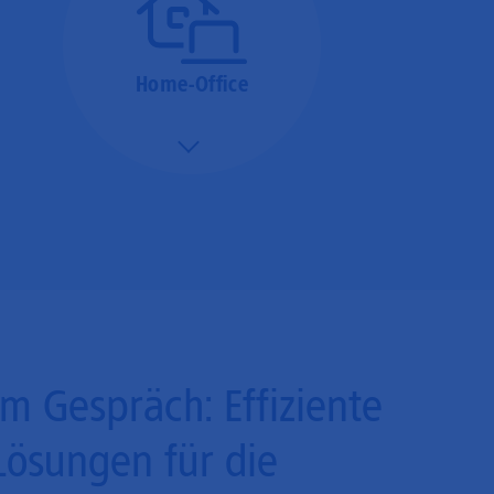
Home-Office
Mehr/Weniger
Bieten Sie Ihren
Mitarbeitenden den
Zugriff auf Ihre Server
auch im Home-Ofﬁce.
Im Gespräch: Effiziente
Lösungen für die