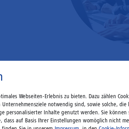
n
 liegt vor Ihrer Tür – wir lass
imales Webseiten-Erlebnis zu bieten. Dazu zählen Cooki
n Unternehmensziele notwendig sind, sowie solche, die 
ge personalisierter Inhalte genutzt werden. Sie können
r Gebäude setzen Sie bereits heute auf Leitungstechno
, dass auf Basis Ihrer Einstellungen womöglich nicht meh
len Herausforderungen an die sich verändernde Arbeits
n finden Sie in unserem
Impressum
, in den
Cookie-Infor