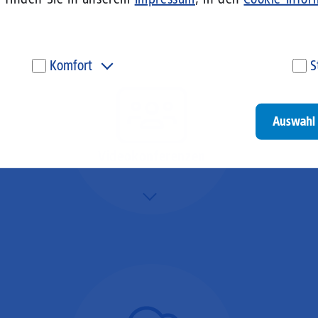
Komfort
S
Diese Cookies werden genutzt, um Ihnen personalisierte
Um
Inhalte, passend zu Ihren Interessen anzuzeigen. Somit
ve
können wir Ihnen Angebote präsentieren, die für Sie
un
Auswahl 
besonders relevant sind. Diese Cookies sind z. B. notwendig,
be
um unsere Videos, die wir von Youtube einbinden,
be
wiedergeben zu können.
un
Videokonferenzen
Go
Mehr/Weniger
Ob Webinare oder Team-
Call – Videotools sind
allgegenwärtig und
brauchen stabile
Geschwindigkeiten in