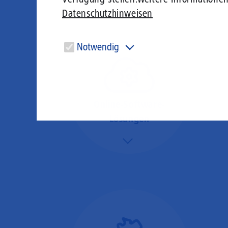
Datenschutzhinweisen
Notwendig
Diese Cookies sind für den Betrieb der Seite unbedingt
notwendig und ermöglichen beispielsweise
sicherheitsrelevante Funktionalitäten.
Online-Software-
Lösungen
Mehr/Weniger
Nutzen Sie beste
Performance für
Software, die über das
Internet betrieben wird
(SaaS).