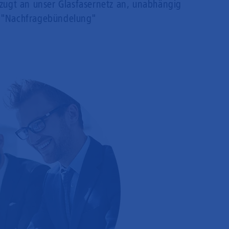
rzugt an unser Glasfasernetz an, unabhängig
 "Nachfragebündelung"