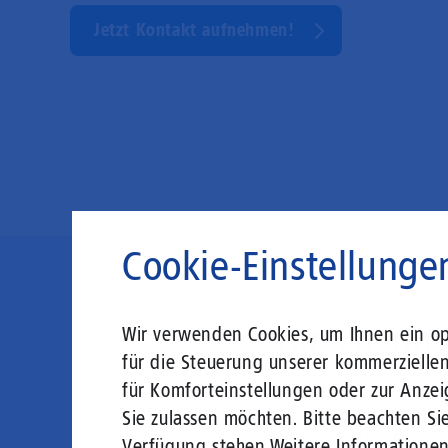
Jetzt Kontakt aufnehmen!
Cookie-Einstellunge
Die Zukunft
Wir verwenden Cookies, um Ihnen ein opt
für die Steuerung unserer kommerzielle
für Komforteinstellungen oder zur Anzei
Mit einem Glasfaser-Direktanschluss an Ih
Sie zulassen möchten. Bitte beachten Sie
Leistungsabfall, um al
Verfügung stehen.
Weitere Informatione