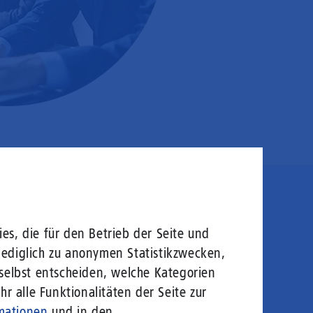
en sie rein!
es, die für den Betrieb der Seite und
lediglich zu anonymen Statistikzwecken,
 selbst entscheiden, welche Kategorien
logie von morgen: Hochgeschwindigkeit ohne
r alle Funktionalitäten der Seite zur
welt gerecht zu werden.
mationen
und in den