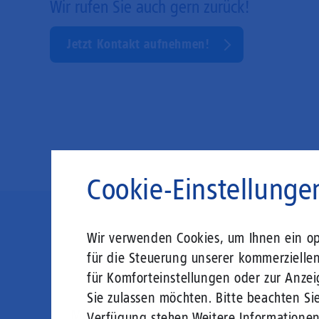
Wir rufen Sie auch gern zurück!
Jetzt Kontakt aufnehmen!
Cookie-Einstellunge
Wir verwenden Cookies, um Ihnen ein opt
Die Zukunft
für die Steuerung unserer kommerzielle
für Komforteinstellungen oder zur Anzei
Sie zulassen möchten. Bitte beachten Sie
Mit einem Glasfaser-Direktanschluss an Ih
Verfügung stehen.
Weitere Informatione