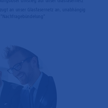
bungsloser Umstieg auf unser Glasfasernetz
rzugt an unser Glasfasernetz an, unabhängig
 "Nachfragebündelung"