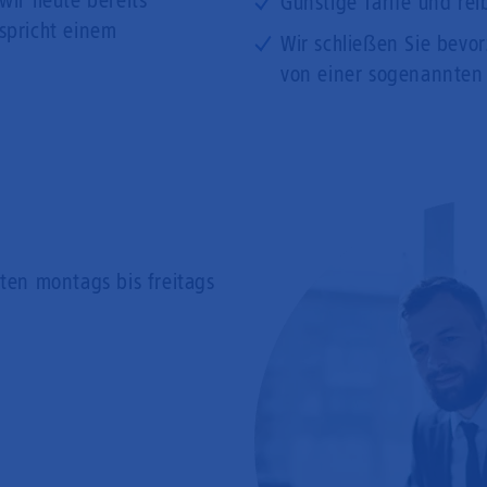
wir heute bereits
Günstige Tarife und rei
tspricht einem
Wir schließen Sie bevo
von einer sogenannten
rten
montags bis freitags