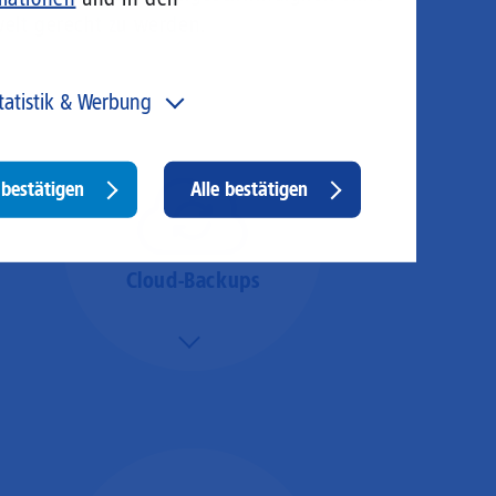
welt gerecht zu werden.
tatistik & Werbung
 unser Angebot und unsere Webseite weiter zu
rbessern, erfassen wir anonymisierte Daten für Statistiken
d Analysen. Mithilfe dieser Cookies können wir
Withdraw
bestätigen
Alle bestätigen
ispielsweise die Besucherzahlen und den Effekt
consent
stimmter Seiten unseres Web-Auftritts ermitteln und
sere Inhalte optimieren. Hier kommen z. B. Cookies von
ogle und LinkedIN zum Einsatz.
Cloud-Backups
Mehr/Weniger
Die Übertragung und
Synchronisation großer
Datenmengen wird
schnell und sicher