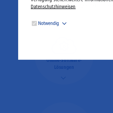
Leistungsabfall, um al
Datenschutzhinweisen
Notwendig
Diese Cookies sind für den Betrieb der Seite unbedingt
notwendig und ermöglichen beispielsweise
sicherheitsrelevante Funktionalitäten.
Online-Software-
Lösungen
Mehr/Weniger
Nutzen Sie beste
Performance für
Software, die über das
Internet betrieben wird