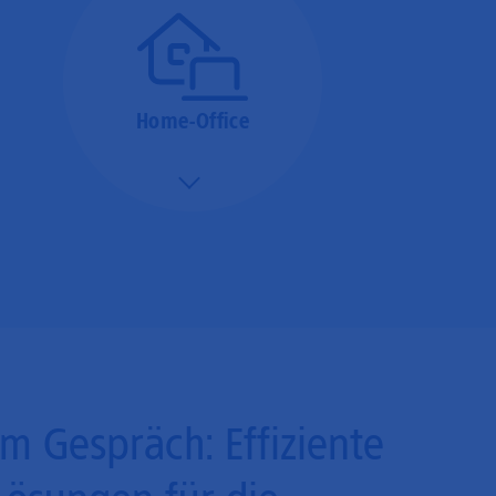
ausgeführt.
Home-Office
Mehr/Weniger
Bieten Sie Ihren
Mitarbeitenden den
Zugriff auf Ihre Server
auch im Home-Ofﬁce.
Im Gespräch: Effiziente