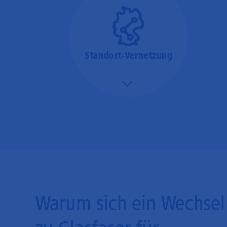
(SaaS).
Standort-Vernetzung
Mehr/Weniger
Über hochperformante
Glasfaser-Leitungen
können Sie Ihre
Unternehmens-Standorte
leicht miteinander
verbinden.
Warum sich ein Wechsel