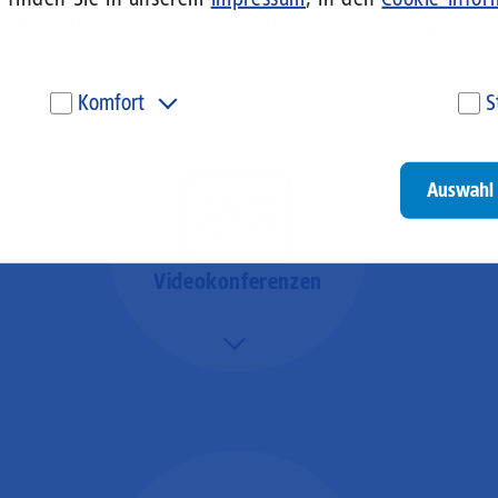
len Herausforderungen an die sich verändernde Arbeits
Komfort
S
Diese Cookies werden genutzt, um Ihnen personalisierte
Um
Inhalte, passend zu Ihren Interessen anzuzeigen. Somit
ve
können wir Ihnen Angebote präsentieren, die für Sie
un
Auswahl 
besonders relevant sind. Diese Cookies sind z. B. notwendig,
be
um unsere Videos, die wir von Youtube einbinden,
be
wiedergeben zu können.
un
Go
Videokonferenzen
Mehr/Weniger
Ob Webinare oder Team-
Call – Videotools sind
allgegenwärtig und
brauchen stabile