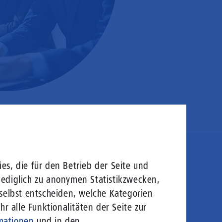
es, die für den Betrieb der Seite und
en sie rein!
lediglich zu anonymen Statistikzwecken,
 selbst entscheiden, welche Kategorien
r alle Funktionalitäten der Seite zur
logie von morgen: Hochgeschwindigkeit ohne
mationen
und in den