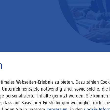
n
imales Webseiten-Erlebnis zu bieten. Dazu zählen Cooki
 liegt vor Ihrer Tür – wir lass
n Unternehmensziele notwendig sind, sowie solche, die 
ge personalisierter Inhalte genutzt werden. Sie können
, dass auf Basis Ihrer Einstellungen womöglich nicht meh
r Gebäude setzen Sie bereits heute auf Leitungstechno
n finden Sie in unserem
Impressum
, in den
Cookie-Infor