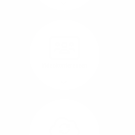
Mehr/Weniger
Nutzen Sie beste
Performance für
Software, die über das
Internet betrieben wird
(SaaS).
Videokonferenzen
Mehr/Weniger
Ob Webinare oder Team-
Call – Videotools sind
allgegenwärtig und
brauchen stabile
Geschwindigkeiten in