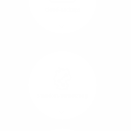
beide Übertragungs-
Cloud-Backups
Richtungen.
Mehr/Weniger
Die Übertragung und
Synchronisation großer
Datenmengen wird
schnell und sicher
ausgeführt.
Standort-Vernetzung
Mehr/Weniger
Über hochperformante