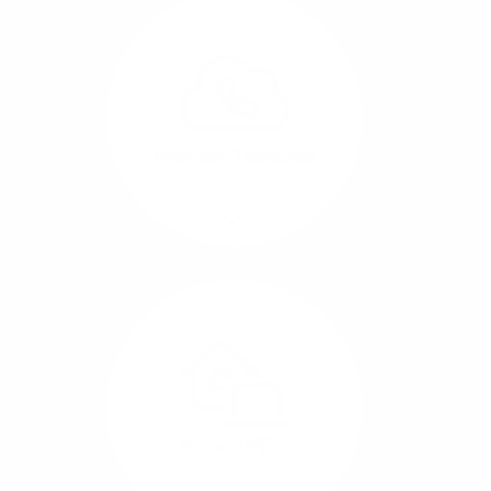
Glasfaser-Leitungen
können Sie Ihre
Unternehmens-Standorte
leicht miteinander
verbinden.
Internet-Telefonie
Mehr/Weniger
Das Telefonieren ist
längst digital geworden
und in bester
Sprachqualität über
Glasfaser auch
kostensparend zu
Home-Office
realisieren.