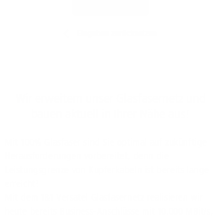
Jetzt prüfen
Eingaben zurücksetzen
Wir erweitern unser Glasfasernetz und
bauen aktuell in Ihrer Nähe aus!
Mit 100% Glasfaser sind Sie optimal auf zukünftige
Herausforderungen vorbereitet, denn die
Leistungsgrenze von Kupferkabeln ist bereits lange
erreicht!
Mit dem 1&1 Versatel Glasfasernetz realisieren wir
heute bereits Business-Anschlüsse mit 10.000 MBit/s,