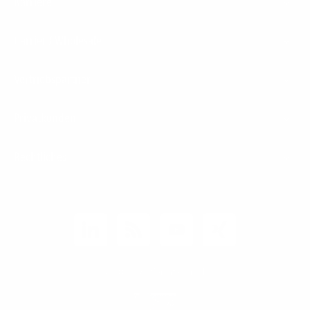
Karriere
Carrier / Wholesale
Vertriebspartner
Privatkunden
Rechtliches
Unternehmen
Kunden-Login
© 2026 1&1 Versatel GmbH
News-Blog