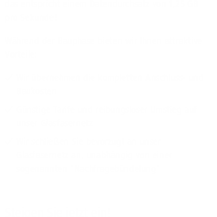
das entspricht einem Datendurchsatz von 1,25 GB
pro Sekunde!
Während der Bauphase bieten wir Ihnen attraktive
Vorteile:
Wir übernehmen die kompletten Anschluss- und
Baukosten
Günstige Tarife und reibungsloser Umstieg auf
unser Glasfasernetz
Wir schließen Sie bevorzugt an unser
Glasfasernetz an, unabhängig von einer
sogenannten "Nachfragebündelung"
Steigen Sie jetzt ein!