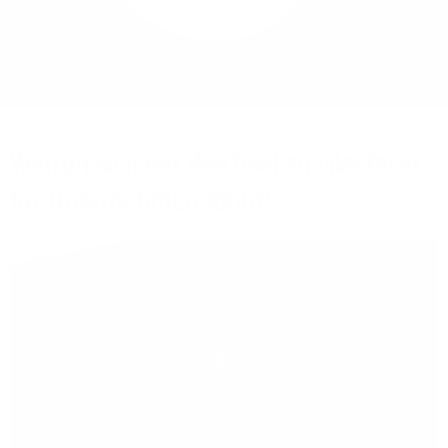
Mehr/Weniger
Bieten Sie Ihren
Mitarbeitenden den
Zugriff auf Ihre Server
auch im Home-Ofﬁce.
Warum sich ein Wechsel zu Glasfaser
für Unternehmen lohnt!
Play