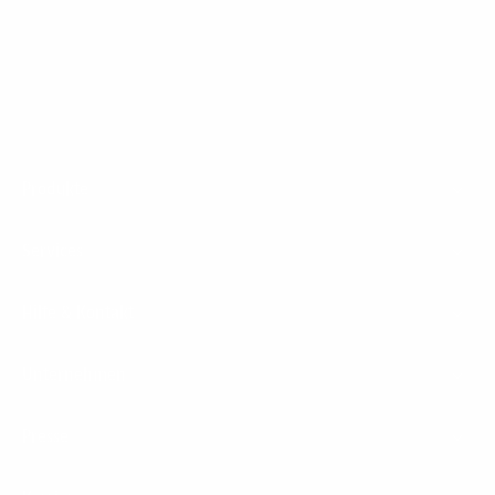
1&1 Glasfaser Connect
Footer
Produkte
Menu
Services
Hilfe & Kontakt
Unternehmen
Presse