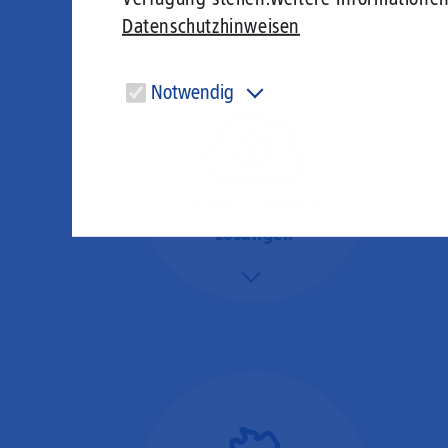
Datenschutzhinweisen
Notwendig
Diese Cookies sind für den Betrieb der Seite unbedingt
notwendig und ermöglichen beispielsweise
sicherheitsrelevante Funktionalitäten.
Online-Software-
Lösungen
Mehr/Weniger
Nutzen Sie beste
Performance für
Software, die über das
Internet betrieben wird
(SaaS).