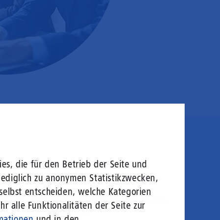
en sie rein!
es, die für den Betrieb der Seite und
lediglich zu anonymen Statistikzwecken,
 selbst entscheiden, welche Kategorien
logie von morgen: Hochgeschwindigkeit ohne
r alle Funktionalitäten der Seite zur
welt gerecht zu werden.
mationen
und in den