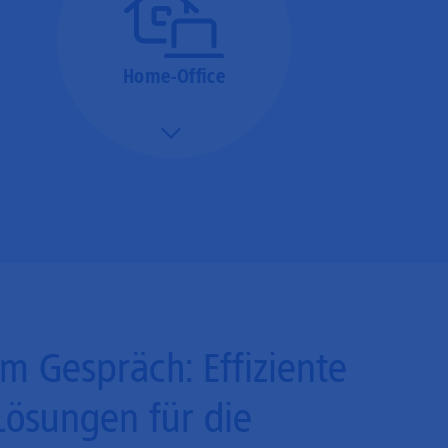
Home-Office
Mehr/Weniger
Bieten Sie Ihren
Mitarbeitenden den
Zugriff auf Ihre Server
auch im Home-Ofﬁce.
Im Gespräch: Effiziente
Lösungen für die