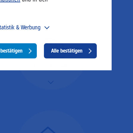
tatistik & Werbung
 unser Angebot und unsere Webseite weiter zu
rbessern, erfassen wir anonymisierte Daten für Statistiken
d Analysen. Mithilfe dieser Cookies können wir
Withdraw
bestätigen
Alle bestätigen
ispielsweise die Besucherzahlen und den Effekt
consent
stimmter Seiten unseres Web-Auftritts ermitteln und
sere Inhalte optimieren. Hier kommen z. B. Cookies von
Cloud-Backups
ogle und LinkedIN zum Einsatz.
Mehr/Weniger
Die Übertragung und
Synchronisation großer
Datenmengen wird
schnell und sicher
ausgeführt.