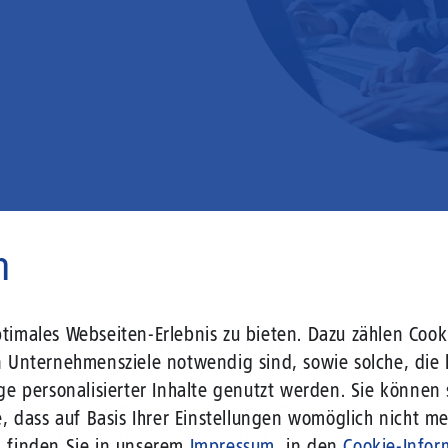
n
 liegt vor Ihrer Tür – wir lass
imales Webseiten-Erlebnis zu bieten. Dazu zählen Cooki
n Unternehmensziele notwendig sind, sowie solche, die 
ge personalisierter Inhalte genutzt werden. Sie können
r Gebäude setzen Sie bereits heute auf Leitungstechno
, dass auf Basis Ihrer Einstellungen womöglich nicht meh
len Herausforderungen an die sich verändernde Arbeits
n finden Sie in unserem
Impressum
, in den
Cookie-Infor