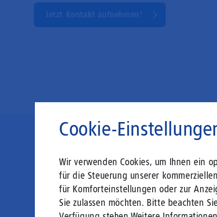
Jetzt Kontakt aufnehmen!
Cookie-Einstellunge
Die Zukunft
Wir verwenden Cookies, um Ihnen ein opt
für die Steuerung unserer kommerzielle
für Komforteinstellungen oder zur Anzei
Mit einem Glasfaser-Direktanschluss an Ih
Sie zulassen möchten. Bitte beachten Sie
Leistungsabfall, um al
Verfügung stehen.
Weitere Informatione