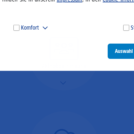
Komfort
S
Diese Cookies werden genutzt, um Ihnen personalisierte
Um
Inhalte, passend zu Ihren Interessen anzuzeigen. Somit
ve
können wir Ihnen Angebote präsentieren, die für Sie
un
Auswahl 
besonders relevant sind. Diese Cookies sind z. B. notwendig,
be
um unsere Videos, die wir von Youtube einbinden,
be
wiedergeben zu können.
un
Videokonferenzen
Go
Mehr/Weniger
Ob Webinare oder Team-
Call – Videotools sind
allgegenwärtig und
brauchen stabile
Geschwindigkeiten in