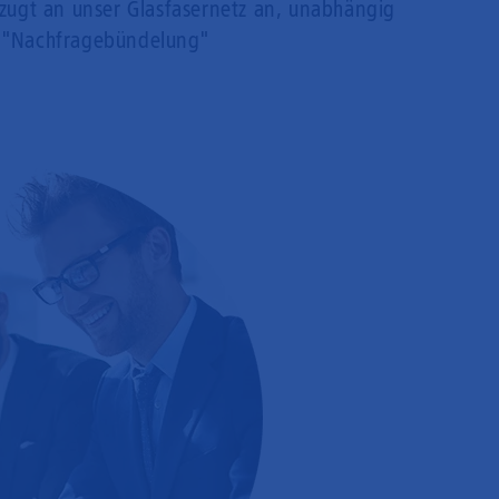
rzugt an unser Glasfasernetz an, unabhängig
 "Nachfragebündelung"