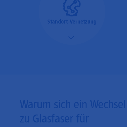
Standort-Vernetzung
Mehr/Weniger
Über hochperformante
Glasfaser-Leitungen
können Sie Ihre
Unternehmens-Standorte
leicht miteinander
verbinden.
Warum sich ein Wechsel
zu Glasfaser für