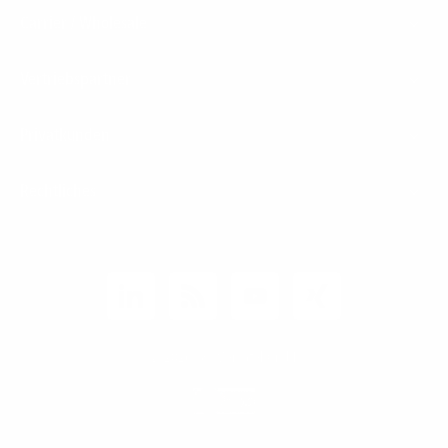
Carrier / Wholesale
Vertriebspartner
Privatkunden
Rechtliches
Unternehmen
Kunden-Login
© 2026 1&1 Versatel GmbH
News-Blog
Business Infoline
0800 8040200