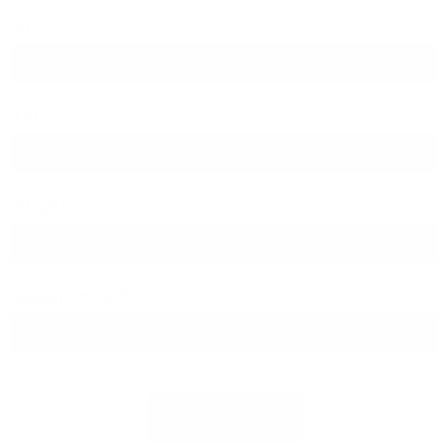
PLZ
Ort
Straße
Hausnummer
Jetzt prüfen