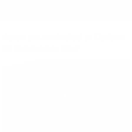
Bieten Sie Ihren
Mitarbeitenden den
Zugriff auf Ihre Server
auch im Home-Ofﬁce.
Warum sich ein Wechsel zu Glasfaser
für Unternehmen lohnt!
Play