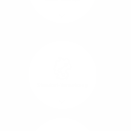
Richtungen.
Mehr/Weniger
Die Übertragung und
Synchronisation großer
Datenmengen wird
schnell und sicher
ausgeführt.
Standort-Vernetzung
Mehr/Weniger
Über hochperformante
Glasfaser-Leitungen