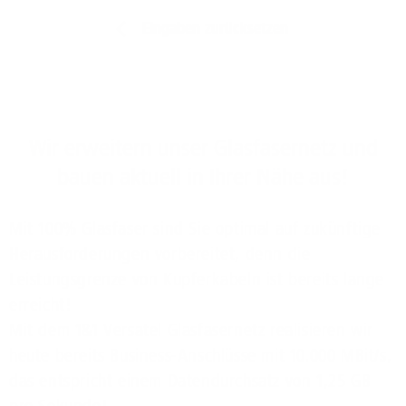
Eingaben zurücksetzen
Wir erweitern unser Glasfasernetz und
bauen aktuell in Ihrer Nähe aus!
Mit 100% Glasfaser sind Sie optimal auf zukünftige
Herausforderungen vorbereitet, denn die
Leistungsgrenze von Kupferkabeln ist bereits lange
erreicht!
Mit dem 1&1 Versatel Glasfasernetz realisieren wir
heute bereits Business-Anschlüsse mit 10.000 MBit/s,
das entspricht einem Datendurchsatz von 1,25 GB