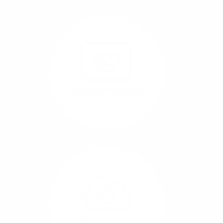
Nutzen Sie beste
Performance für
Software, die über das
Internet betrieben wird
(SaaS).
Videokonferenzen
Mehr/Weniger
Ob Webinare oder Team-
Call – Videotools sind
allgegenwärtig und
brauchen stabile
Geschwindigkeiten in
beide Übertragungs-
Cloud-Backups