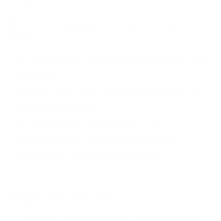
pro Sekunde!
Während der Bauphase bieten wir Ihnen attraktive
Vorteile:
Wir übernehmen die kompletten Anschluss- und
Baukosten
Günstige Tarife und reibungsloser Umstieg auf
unser Glasfasernetz
Wir schließen Sie bevorzugt an unser
Glasfasernetz an, unabhängig von einer
sogenannten "Nachfragebündelung"
Steigen Sie jetzt ein!