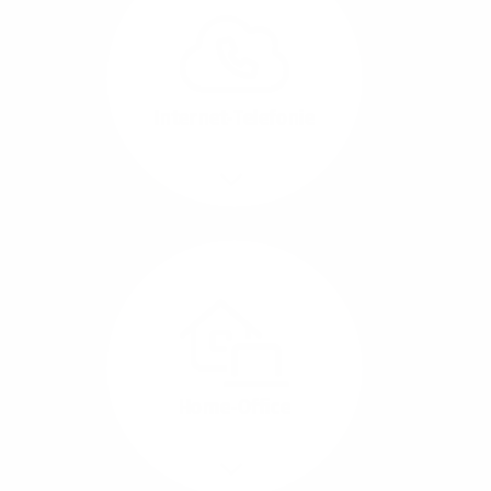
können Sie Ihre
Unternehmens-Standorte
leicht miteinander
verbinden.
Internet-Telefonie
Mehr/Weniger
Das Telefonieren ist
längst digital geworden
und in bester
Sprachqualität über
Glasfaser auch
kostensparend zu
Home-Office
realisieren.
Mehr/Weniger