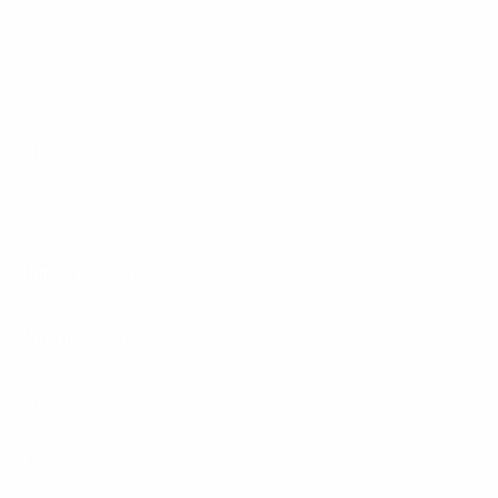
Footer
Produkte
Menu
Services
Hilfe & Kontakt
Unternehmen
Presse
Karriere