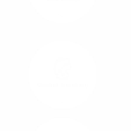
Richtungen.
Mehr/Weniger
Die Übertragung und
Synchronisation großer
Datenmengen wird
schnell und sicher
ausgeführt.
Standort-Vernetzung
Mehr/Weniger
Über hochperformante
Glasfaser-Leitungen