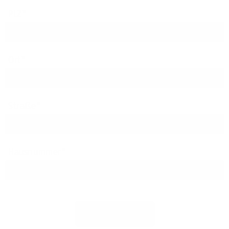
PLZ
Ort
Straße
Hausnummer
Jetzt prüfen