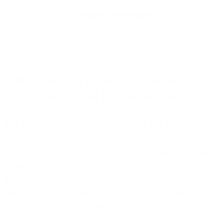
Eingaben zurücksetzen
Wir erweitern unser Glasfasernetz und
bauen aktuell in Ihrer Nähe aus!
Mit 100% Glasfaser sind Sie optimal auf zukünftige
Herausforderungen vorbereitet, denn die
Leistungsgrenze von Kupferkabeln ist bereits lange
erreicht!
Mit dem 1&1 Versatel Glasfasernetz realisieren wir
heute bereits Business-Anschlüsse mit 10.000 MBit/s,
das entspricht einem Datendurchsatz von 1,25 GB