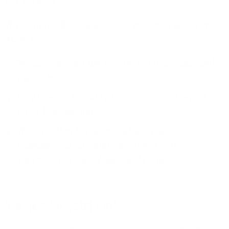
pro Sekunde!
Während der Bauphase bieten wir Ihnen attraktive
Vorteile:
Wir übernehmen die kompletten Anschluss- und
Baukosten
Günstige Tarife und reibungsloser Umstieg auf
unser Glasfasernetz
Wir schließen Sie bevorzugt an unser
Glasfasernetz an, unabhängig von einer
sogenannten "Nachfragebündelung"
Steigen Sie jetzt ein!