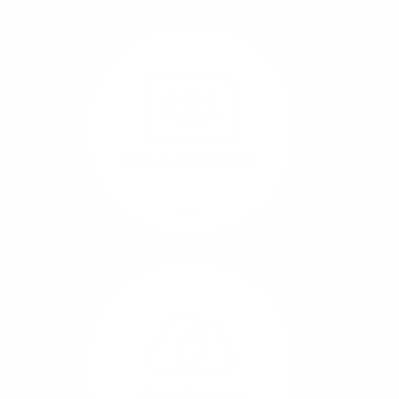
Nutzen Sie beste
Performance für
Software, die über das
Internet betrieben wird
(SaaS).
Videokonferenzen
Mehr/Weniger
Ob Webinare oder Team-
Call – Videotools sind
allgegenwärtig und
brauchen stabile
Geschwindigkeiten in
beide Übertragungs-
Cloud-Backups