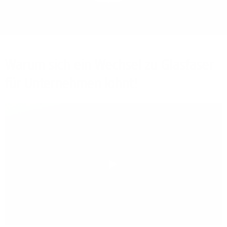
Bieten Sie Ihren
Mitarbeitenden den
Zugriff auf Ihre Server
auch im Home-Ofﬁce.
Warum sich ein Wechsel zu Glasfaser
für Unternehmen lohnt!
Play