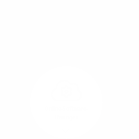
Mit einem Glasfaser-Direktanschluss an Ihr Gebäude
setzen Sie bereits heute auf Leitungstechnologie von
morgen: Hochgeschwindigkeit ohne Leistungsabfall,
um allen Herausforderungen an die sich
verändernde Arbeitswelt gerecht zu werden.
Online-Software-
Lösungen
Mehr/Weniger