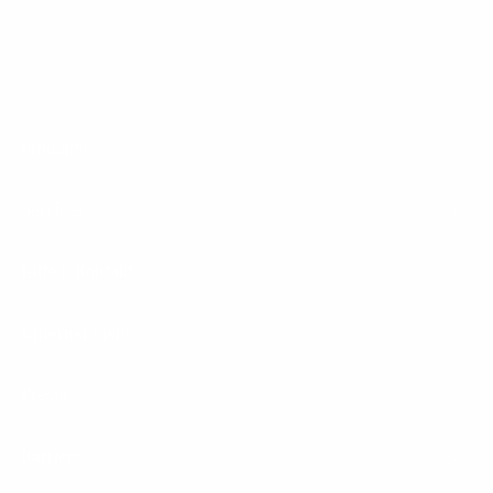
Footer
Produkte
Menu
Services
Hilfe & Kontakt
Unternehmen
Presse
Karriere