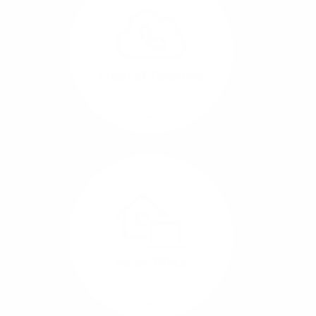
können Sie Ihre
Unternehmens-Standorte
leicht miteinander
verbinden.
Internet-Telefonie
Mehr/Weniger
Das Telefonieren ist
längst digital geworden
und in bester
Sprachqualität über
Glasfaser auch
kostensparend zu
Home-Office
realisieren.
Mehr/Weniger