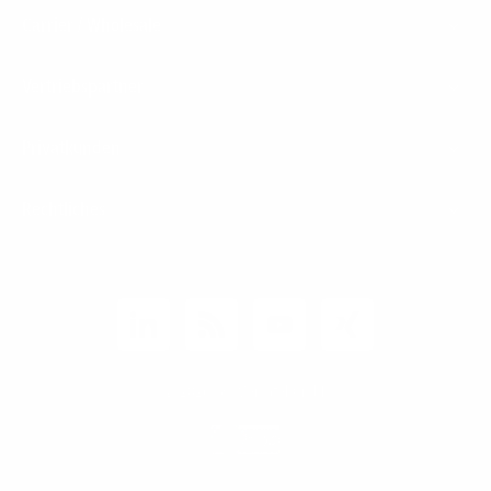
Carrier / Wholesale
Vertriebspartner
Privatkunden
Rechtliches
Unternehmen
Kunden-Login
© 2026 1&1 Versatel GmbH
News-Blog
Business Infoline
0800 8040200