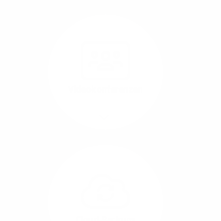
Nutzen Sie beste
Performance für
Software, die über das
Internet betrieben wird
(SaaS).
Videokonferenzen
Mehr/Weniger
Ob Webinare oder Team-
Call – Videotools sind
allgegenwärtig und
brauchen stabile
Geschwindigkeiten in
beide Übertragungs-
Cloud-Backups