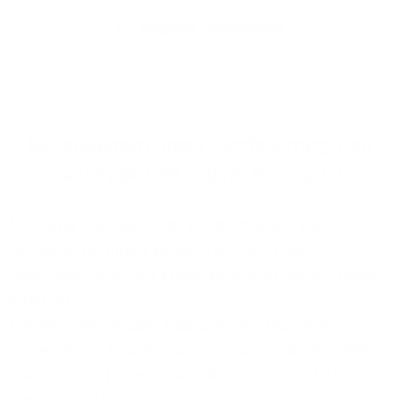
Eingaben zurücksetzen
Wir erweitern unser Glasfasernetz und
bauen aktuell in Ihrer Nähe aus!
Mit 100% Glasfaser sind Sie optimal auf zukünftige
Herausforderungen vorbereitet, denn die
Leistungsgrenze von Kupferkabeln ist bereits lange
erreicht!
Mit dem 1&1 Versatel Glasfasernetz realisieren wir
heute bereits Business-Anschlüsse mit 10.000 MBit/s,
das entspricht einem Datendurchsatz von 1,25 GB