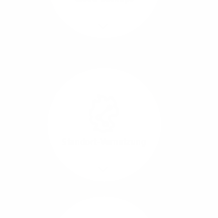
Richtungen.
Mehr/Weniger
Die Übertragung und
Synchronisation großer
Datenmengen wird
schnell und sicher
ausgeführt.
Standort-Vernetzung
Mehr/Weniger
Über hochperformante
Glasfaser-Leitungen