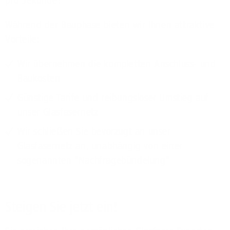
pro Sekunde!
Während der Bauphase bieten wir Ihnen attraktive
Vorteile:
Wir übernehmen die kompletten Anschluss- und
Baukosten
Günstige Tarife und reibungsloser Umstieg auf
unser Glasfasernetz
Wir schließen Sie bevorzugt an unser
Glasfasernetz an, unabhängig von einer
sogenannten "Nachfragebündelung"
Steigen Sie jetzt ein!