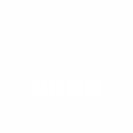
Carrier / Wholesale
Vertriebspartner
Privatkunden
Rechtliches
Unternehmen
Kunden-Login
© 2026 1&1 Versatel GmbH
News-Blog
Business Infoline
0800 8040200