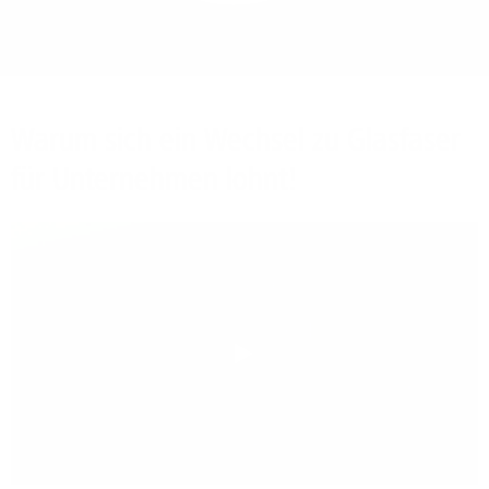
Bieten Sie Ihren
Mitarbeitenden den
Zugriff auf Ihre Server
auch im Home-Ofﬁce.
Warum sich ein Wechsel zu Glasfaser
für Unternehmen lohnt!
Play