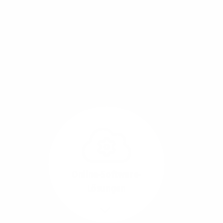
Mit einem Glasfaser-Direktanschluss an Ihr Gebäude
setzen Sie bereits heute auf Leitungstechnologie von
morgen: Hochgeschwindigkeit ohne Leistungsabfall,
um allen Herausforderungen an die sich
verändernde Arbeitswelt gerecht zu werden.
Online-Software-
Lösungen
Mehr/Weniger