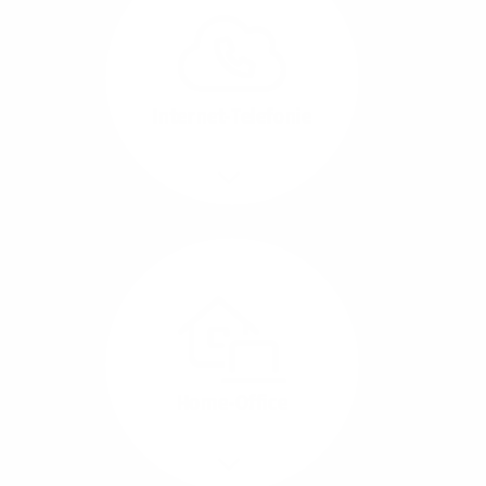
können Sie Ihre
Unternehmens-Standorte
leicht miteinander
verbinden.
Internet-Telefonie
Mehr/Weniger
Das Telefonieren ist
längst digital geworden
und in bester
Sprachqualität über
Glasfaser auch
kostensparend zu
Home-Office
realisieren.
Mehr/Weniger