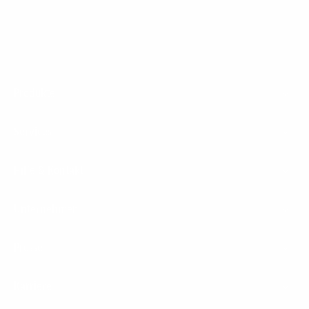
Footer
Produkte
Menu
Services
Hilfe & Kontakt
Unternehmen
Presse
Karriere