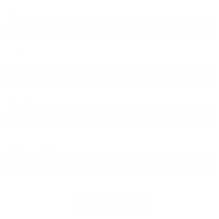
PLZ
Ort
Straße
Hausnummer
Jetzt prüfen