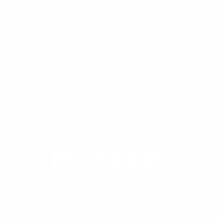
Karriere
Carrier / Wholesale
Vertriebspartner
Privatkunden
Rechtliches
Unternehmen
Kunden-Login
© 2026 1&1 Versatel GmbH
News-Blog