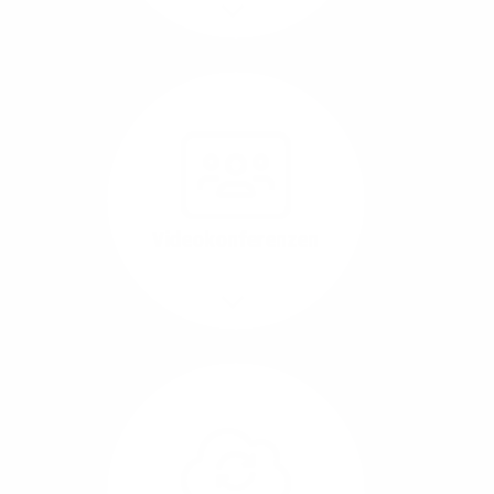
Mehr/Weniger
Nutzen Sie beste
Performance für
Software, die über das
Internet betrieben wird
(SaaS).
Videokonferenzen
Mehr/Weniger
Ob Webinare oder Team-
Call – Videotools sind
allgegenwärtig und
brauchen stabile
Geschwindigkeiten in