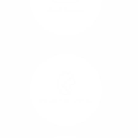
beide Übertragungs-
Cloud-Backups
Richtungen.
Mehr/Weniger
Die Übertragung und
Synchronisation großer
Datenmengen wird
schnell und sicher
ausgeführt.
Standort-Vernetzung
Mehr/Weniger
Über hochperformante