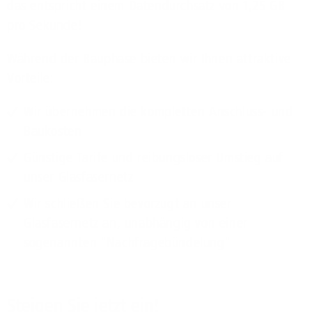
das entspricht einem Datendurchsatz von 1,25 GB
pro Sekunde!
Während der Bauphase bieten wir Ihnen attraktive
Vorteile:
Wir übernehmen die kompletten Anschluss- und
Baukosten
Günstige Tarife und reibungsloser Umstieg auf
unser Glasfasernetz
Wir schließen Sie bevorzugt an unser
Glasfasernetz an, unabhängig von einer
sogenannten "Nachfragebündelung"
Steigen Sie jetzt ein!