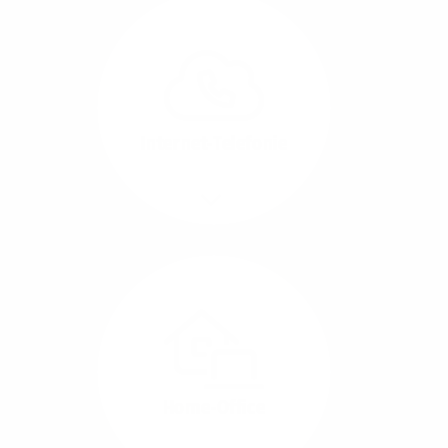
Glasfaser-Leitungen
können Sie Ihre
Unternehmens-Standorte
leicht miteinander
verbinden.
Internet-Telefonie
Mehr/Weniger
Das Telefonieren ist
längst digital geworden
und in bester
Sprachqualität über
Glasfaser auch
kostensparend zu
Home-Office
realisieren.