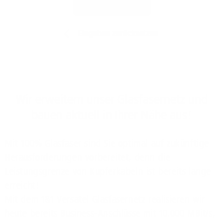
Jetzt prüfen
Eingaben zurücksetzen
Wir erweitern unser Glasfasernetz und
bauen aktuell in Ihrer Nähe aus!
Mit 100% Glasfaser sind Sie optimal auf zukünftige
Herausforderungen vorbereitet, denn die
Leistungsgrenze von Kupferkabeln ist bereits lange
erreicht!
Mit dem 1&1 Versatel Glasfasernetz realisieren wir
heute bereits Business-Anschlüsse mit 10.000 MBit/s,