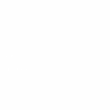
1&1 Glasfaser Connect
Footer
Produkte
Menu
Services
Hilfe & Kontakt
Unternehmen
Presse