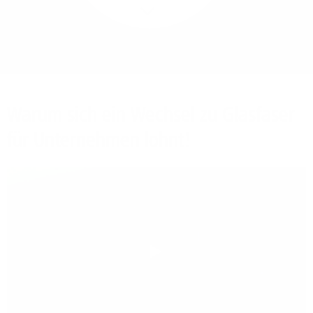
Mehr/Weniger
Bieten Sie Ihren
Mitarbeitenden den
Zugriff auf Ihre Server
auch im Home-Ofﬁce.
Warum sich ein Wechsel zu Glasfaser
für Unternehmen lohnt!
Play