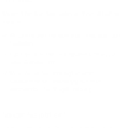
pro Sekunde!
Während der Bauphase bieten wir Ihnen attraktive
Vorteile:
Wir übernehmen die kompletten Anschluss- und
Baukosten
Günstige Tarife und reibungsloser Umstieg auf
unser Glasfasernetz
Wir schließen Sie bevorzugt an unser
Glasfasernetz an, unabhängig von einer
sogenannten "Nachfragebündelung"
Steigen Sie jetzt ein!