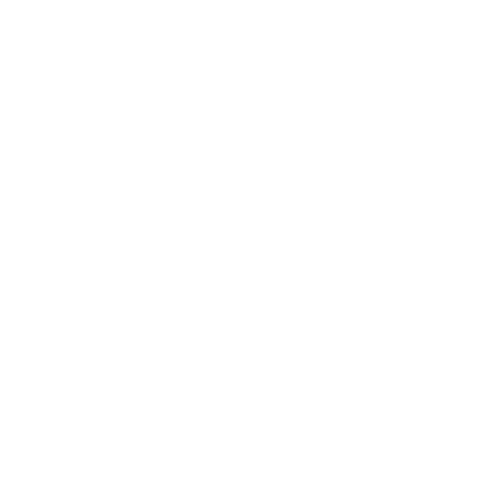
Mit einem Glasfaser-Direktanschluss an Ihr Gebäude
setzen Sie bereits heute auf Leitungstechnologie von
morgen: Hochgeschwindigkeit ohne Leistungsabfall,
um allen Herausforderungen an die sich
verändernde Arbeitswelt gerecht zu werden.
Online-Software-
Lösungen
Mehr/Weniger