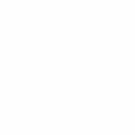
Footer
Produkte
Menu
Services
Hilfe & Kontakt
Unternehmen
Presse
Karriere