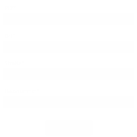
PLZ
Ort
Straße
Hausnummer
Jetzt prüfen