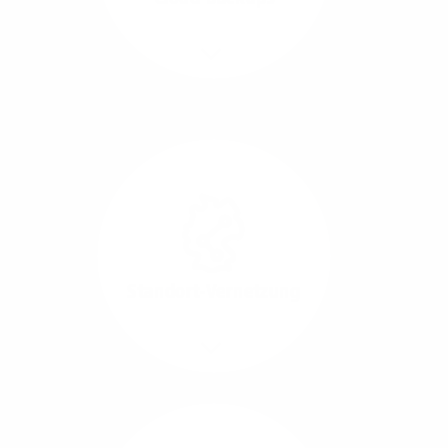
Richtungen.
Mehr/Weniger
Die Übertragung und
Synchronisation großer
Datenmengen wird
schnell und sicher
ausgeführt.
Standort-Vernetzung
Mehr/Weniger
Über hochperformante
Glasfaser-Leitungen