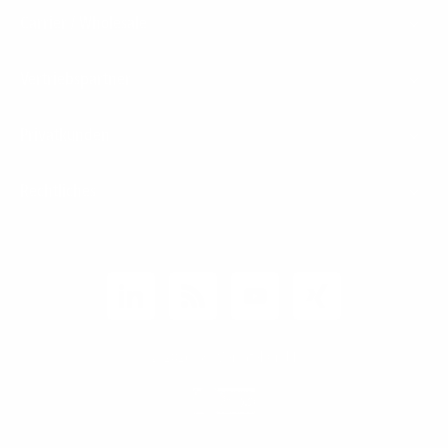
Carrier / Wholesale
Vertriebspartner
Privatkunden
Rechtliches
Unternehmen
Kunden-Login
© 2026 1&1 Versatel GmbH
News-Blog
Business Infoline
0800 8040200