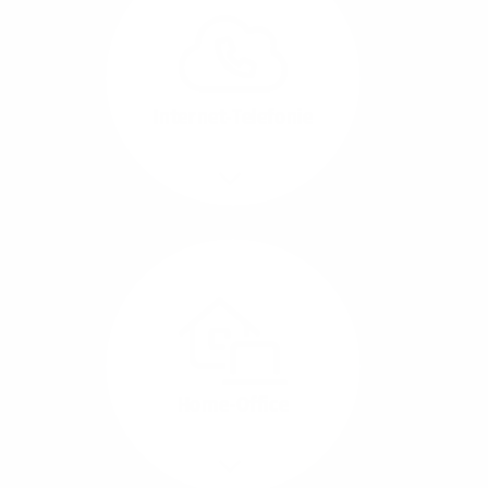
können Sie Ihre
Unternehmens-Standorte
leicht miteinander
verbinden.
Internet-Telefonie
Mehr/Weniger
Das Telefonieren ist
längst digital geworden
und in bester
Sprachqualität über
Glasfaser auch
kostensparend zu
Home-Office
realisieren.
Mehr/Weniger