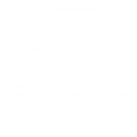
Eingaben zurücksetzen
Wir erweitern unser Glasfasernetz und
bauen aktuell in Ihrer Nähe aus!
Mit 100% Glasfaser sind Sie optimal auf zukünftige
Herausforderungen vorbereitet, denn die
Leistungsgrenze von Kupferkabeln ist bereits lange
erreicht!
Mit dem 1&1 Versatel Glasfasernetz realisieren wir
heute bereits Business-Anschlüsse mit 10.000 MBit/s,
das entspricht einem Datendurchsatz von 1,25 GB