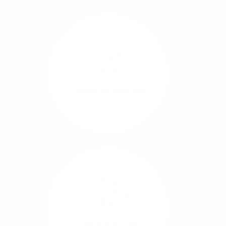
Nutzen Sie beste
Performance für
Software, die über das
Internet betrieben wird
(SaaS).
Videokonferenzen
Mehr/Weniger
Ob Webinare oder Team-
Call – Videotools sind
allgegenwärtig und
brauchen stabile
Geschwindigkeiten in
beide Übertragungs-
Cloud-Backups