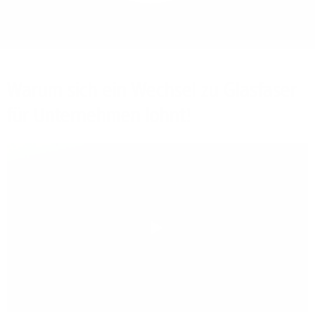
Bieten Sie Ihren
Mitarbeitenden den
Zugriff auf Ihre Server
auch im Home-Ofﬁce.
Warum sich ein Wechsel zu Glasfaser
für Unternehmen lohnt!
Play