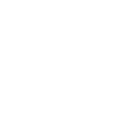
das entspricht einem Datendurchsatz von 1,25 GB
pro Sekunde!
Während der Bauphase bieten wir Ihnen attraktive
Vorteile:
Wir übernehmen die kompletten Anschluss- und
Baukosten
Günstige Tarife und reibungsloser Umstieg auf
unser Glasfasernetz
Wir schließen Sie bevorzugt an unser
Glasfasernetz an, unabhängig von einer
sogenannten "Nachfragebündelung"
Steigen Sie jetzt ein!