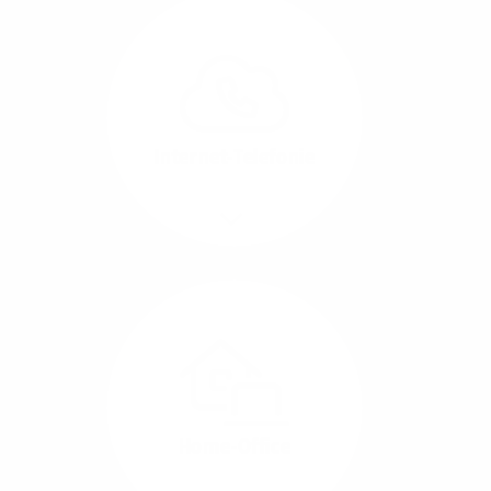
Glasfaser-Leitungen
können Sie Ihre
Unternehmens-Standorte
leicht miteinander
verbinden.
Internet-Telefonie
Mehr/Weniger
Das Telefonieren ist
längst digital geworden
und in bester
Sprachqualität über
Glasfaser auch
kostensparend zu
Home-Office
realisieren.