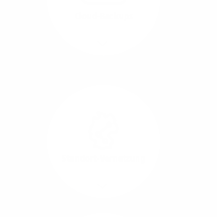
beide Übertragungs-
Cloud-Backups
Richtungen.
Mehr/Weniger
Die Übertragung und
Synchronisation großer
Datenmengen wird
schnell und sicher
ausgeführt.
Standort-Vernetzung
Mehr/Weniger
Über hochperformante