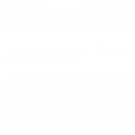
Mehr/Weniger
Bieten Sie Ihren
Mitarbeitenden den
Zugriff auf Ihre Server
auch im Home-Ofﬁce.
Warum sich ein Wechsel zu Glasfaser
für Unternehmen lohnt!
Play