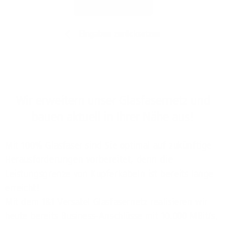
Jetzt prüfen
Eingaben zurücksetzen
Wir erweitern unser Glasfasernetz und
bauen aktuell in Ihrer Nähe aus!
Mit 100% Glasfaser sind Sie optimal auf zukünftige
Herausforderungen vorbereitet, denn die
Leistungsgrenze von Kupferkabeln ist bereits lange
erreicht!
Mit dem 1&1 Versatel Glasfasernetz realisieren wir
heute bereits Business-Anschlüsse mit 10.000 MBit/s,