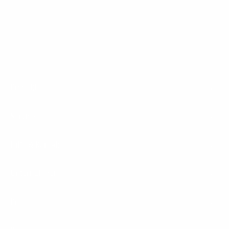
1&1 Glasfaser Connect
Footer
Produkte
Menu
Services
Hilfe & Kontakt
Unternehmen
Presse