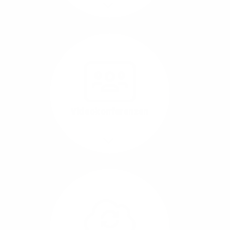
Mehr/Weniger
Nutzen Sie beste
Performance für
Software, die über das
Internet betrieben wird
(SaaS).
Videokonferenzen
Mehr/Weniger
Ob Webinare oder Team-
Call – Videotools sind
allgegenwärtig und
brauchen stabile
Geschwindigkeiten in