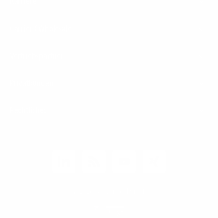
Karriere
Carrier / Wholesale
Vertriebspartner
Privatkunden
Rechtliches
Unternehmen
Kunden-Login
© 2026 1&1 Versatel GmbH
News-Blog