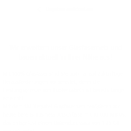
Eingaben zurücksetzen
Wir erweitern unser Glasfasernetz und
bauen aktuell in Ihrer Nähe aus!
Mit 100% Glasfaser sind Sie optimal auf zukünftige
Herausforderungen vorbereitet, denn die
Leistungsgrenze von Kupferkabeln ist bereits lange
erreicht!
Mit dem 1&1 Versatel Glasfasernetz realisieren wir
heute bereits Business-Anschlüsse mit 10.000 MBit/s,
das entspricht einem Datendurchsatz von 1,25 GB