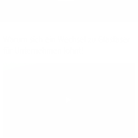
Bieten Sie Ihren
Mitarbeitenden den
Zugriff auf Ihre Server
auch im Home-Ofﬁce.
Warum sich ein Wechsel zu Glasfaser
für Unternehmen lohnt!
Play