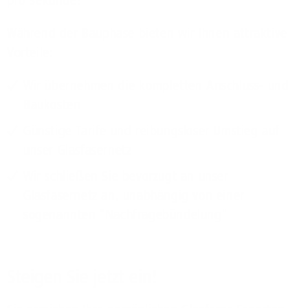
pro Sekunde!
Während der Bauphase bieten wir Ihnen attraktive
Vorteile:
Wir übernehmen die kompletten Anschluss- und
Baukosten
Günstige Tarife und reibungsloser Umstieg auf
unser Glasfasernetz
Wir schließen Sie bevorzugt an unser
Glasfasernetz an, unabhängig von einer
sogenannten "Nachfragebündelung"
Steigen Sie jetzt ein!