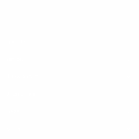
Footer
Produkte
Menu
Services
Hilfe & Kontakt
Unternehmen
Presse
Karriere