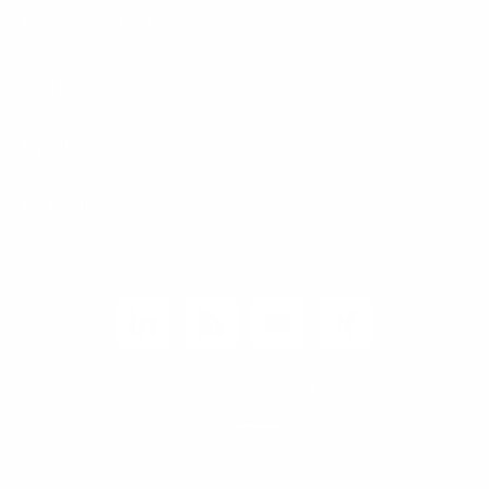
Carrier / Wholesale
Vertriebspartner
Privatkunden
Rechtliches
Unternehmen
Kunden-Login
© 2026 1&1 Versatel GmbH
News-Blog
Business Infoline
0800 8040200