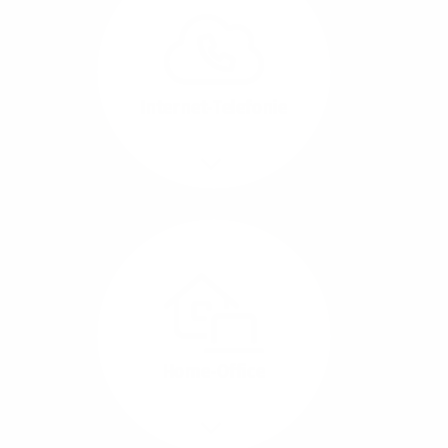
können Sie Ihre
Unternehmens-Standorte
leicht miteinander
verbinden.
Internet-Telefonie
Mehr/Weniger
Das Telefonieren ist
längst digital geworden
und in bester
Sprachqualität über
Glasfaser auch
kostensparend zu
Home-Office
realisieren.
Mehr/Weniger