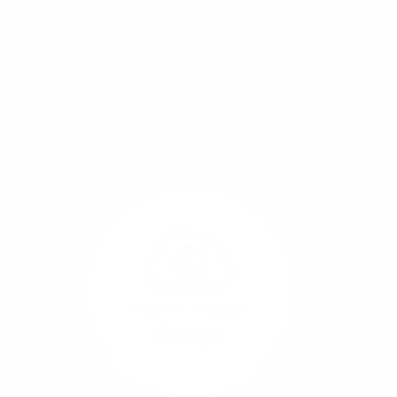
Mit einem Glasfaser-Direktanschluss an Ihr Gebäude
setzen Sie bereits heute auf Leitungstechnologie von
morgen: Hochgeschwindigkeit ohne Leistungsabfall,
um allen Herausforderungen an die sich
verändernde Arbeitswelt gerecht zu werden.
Online-Software-
Lösungen
Mehr/Weniger