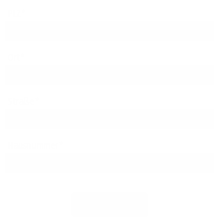
PLZ
Ort
Straße
Hausnummer
Jetzt prüfen