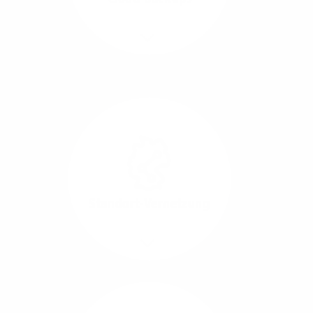
Richtungen.
Mehr/Weniger
Die Übertragung und
Synchronisation großer
Datenmengen wird
schnell und sicher
ausgeführt.
Standort-Vernetzung
Mehr/Weniger
Über hochperformante
Glasfaser-Leitungen