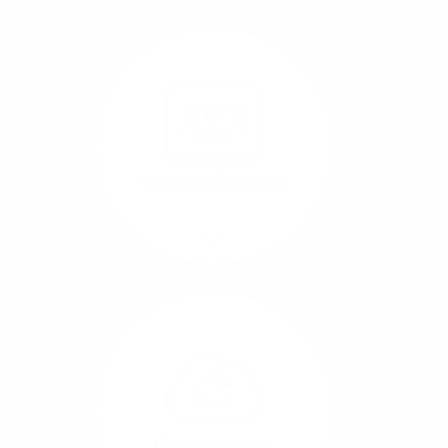
Nutzen Sie beste
Performance für
Software, die über das
Internet betrieben wird
(SaaS).
Videokonferenzen
Mehr/Weniger
Ob Webinare oder Team-
Call – Videotools sind
allgegenwärtig und
brauchen stabile
Geschwindigkeiten in
beide Übertragungs-
Cloud-Backups