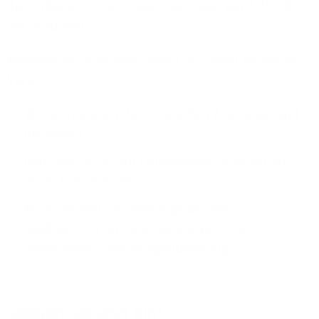
das entspricht einem Datendurchsatz von 1,25 GB
pro Sekunde!
Während der Bauphase bieten wir Ihnen attraktive
Vorteile:
Wir übernehmen die kompletten Anschluss- und
Baukosten
Günstige Tarife und reibungsloser Umstieg auf
unser Glasfasernetz
Wir schließen Sie bevorzugt an unser
Glasfasernetz an, unabhängig von einer
sogenannten "Nachfragebündelung"
Steigen Sie jetzt ein!