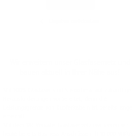
Jetzt prüfen
Eingaben zurücksetzen
Wir erweitern unser Glasfasernetz und
bauen aktuell in Ihrer Nähe aus!
Mit 100% Glasfaser sind Sie optimal auf zukünftige
Herausforderungen vorbereitet, denn die
Leistungsgrenze von Kupferkabeln ist bereits lange
erreicht!
Mit dem 1&1 Versatel Glasfasernetz realisieren wir
heute bereits Business-Anschlüsse mit 10.000 MBit/s,