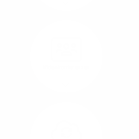
Mehr/Weniger
Nutzen Sie beste
Performance für
Software, die über das
Internet betrieben wird
(SaaS).
Videokonferenzen
Mehr/Weniger
Ob Webinare oder Team-
Call – Videotools sind
allgegenwärtig und
brauchen stabile
Geschwindigkeiten in