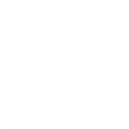
1&1 Glasfaser Connect
Footer
Produkte
Menu
Services
Hilfe & Kontakt
Unternehmen
Presse