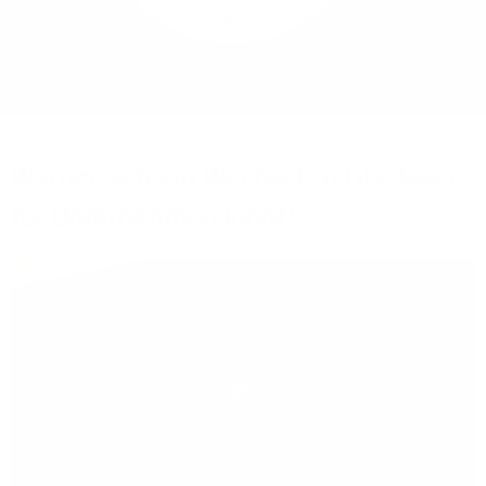
Mehr/Weniger
Bieten Sie Ihren
Mitarbeitenden den
Zugriff auf Ihre Server
auch im Home-Ofﬁce.
Warum sich ein Wechsel zu Glasfaser
für Unternehmen lohnt!
Play