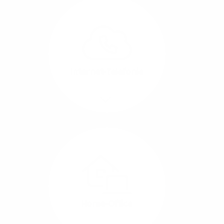
Glasfaser-Leitungen
können Sie Ihre
Unternehmens-Standorte
leicht miteinander
verbinden.
Internet-Telefonie
Mehr/Weniger
Das Telefonieren ist
längst digital geworden
und in bester
Sprachqualität über
Glasfaser auch
kostensparend zu
Home-Office
realisieren.