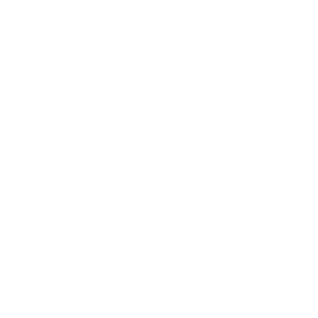
beide Übertragungs-
Cloud-Backups
Richtungen.
Mehr/Weniger
Die Übertragung und
Synchronisation großer
Datenmengen wird
schnell und sicher
ausgeführt.
Standort-Vernetzung
Mehr/Weniger
Über hochperformante