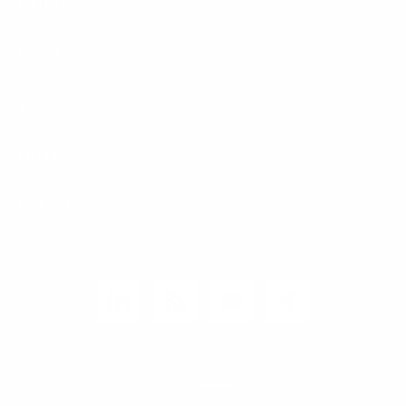
Karriere
Carrier / Wholesale
Vertriebspartner
Privatkunden
Rechtliches
Unternehmen
Kunden-Login
© 2026 1&1 Versatel GmbH
News-Blog