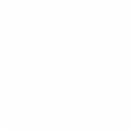
1&1 Glasfaser Connect
Footer
Produkte
Menu
Services
Hilfe & Kontakt
Unternehmen
Presse