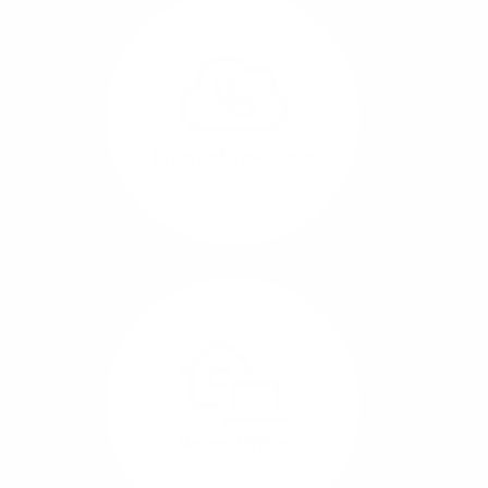
Glasfaser-Leitungen
können Sie Ihre
Unternehmens-Standorte
leicht miteinander
verbinden.
Internet-Telefonie
Mehr/Weniger
Das Telefonieren ist
längst digital geworden
und in bester
Sprachqualität über
Glasfaser auch
kostensparend zu
Home-Office
realisieren.