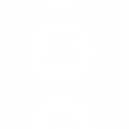
Mehr/Weniger
Nutzen Sie beste
Performance für
Software, die über das
Internet betrieben wird
(SaaS).
Videokonferenzen
Mehr/Weniger
Ob Webinare oder Team-
Call – Videotools sind
allgegenwärtig und
brauchen stabile
Geschwindigkeiten in