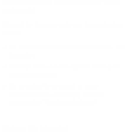
das entspricht einem Datendurchsatz von 1,25 GB
pro Sekunde!
Während der Bauphase bieten wir Ihnen attraktive
Vorteile:
Wir übernehmen die kompletten Anschluss- und
Baukosten
Günstige Tarife und reibungsloser Umstieg auf
unser Glasfasernetz
Wir schließen Sie bevorzugt an unser
Glasfasernetz an, unabhängig von einer
sogenannten "Nachfragebündelung"
Steigen Sie jetzt ein!