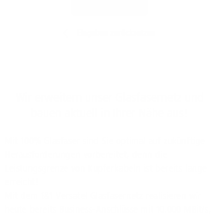
Jetzt prüfen
Eingaben zurücksetzen
Wir erweitern unser Glasfasernetz und
bauen aktuell in Ihrer Nähe aus!
Mit 100% Glasfaser sind Sie optimal auf zukünftige
Herausforderungen vorbereitet, denn die
Leistungsgrenze von Kupferkabeln ist bereits lange
erreicht!
Mit dem 1&1 Versatel Glasfasernetz realisieren wir
heute bereits Business-Anschlüsse mit 10.000 MBit/s,