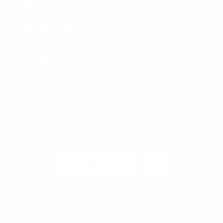
Karriere
Carrier / Wholesale
Vertriebspartner
Privatkunden
Rechtliches
Unternehmen
Kunden-Login
© 2026 1&1 Versatel GmbH
News-Blog