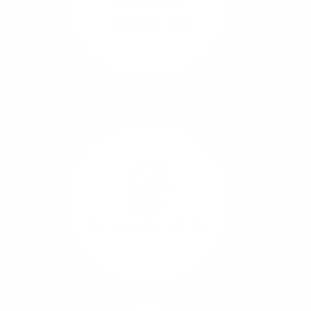
beide Übertragungs-
Cloud-Backups
Richtungen.
Mehr/Weniger
Die Übertragung und
Synchronisation großer
Datenmengen wird
schnell und sicher
ausgeführt.
Standort-Vernetzung
Mehr/Weniger
Über hochperformante