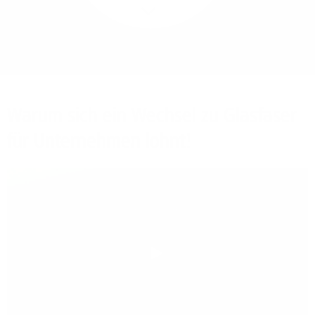
Mehr/Weniger
Bieten Sie Ihren
Mitarbeitenden den
Zugriff auf Ihre Server
auch im Home-Ofﬁce.
Warum sich ein Wechsel zu Glasfaser
für Unternehmen lohnt!
Play