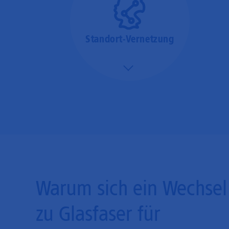
Standort-Vernetzung
Mehr/Weniger
Über hochperformante
Glasfaser-Leitungen
können Sie Ihre
Unternehmens-Standorte
leicht miteinander
verbinden.
Warum sich ein Wechsel
zu Glasfaser für