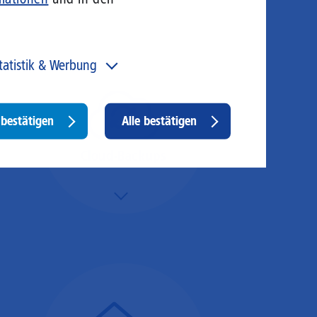
tatistik & Werbung
 unser Angebot und unsere Webseite weiter zu
rbessern, erfassen wir anonymisierte Daten für Statistiken
d Analysen. Mithilfe dieser Cookies können wir
Withdraw
bestätigen
Alle bestätigen
ispielsweise die Besucherzahlen und den Effekt
consent
stimmter Seiten unseres Web-Auftritts ermitteln und
sere Inhalte optimieren. Hier kommen z. B. Cookies von
Cloud-Backups
ogle und LinkedIN zum Einsatz.
Mehr/Weniger
Die Übertragung und
Synchronisation großer
Datenmengen wird
schnell und sicher
ausgeführt.