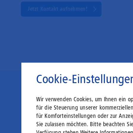
Jetzt Kontakt aufnehmen!
Cookie-Einstellunge
Die Zukunft
Wir verwenden Cookies, um Ihnen ein opt
für die Steuerung unserer kommerzielle
für Komforteinstellungen oder zur Anzei
Mit einem Glasfaser-Direktanschluss an Ih
Sie zulassen möchten. Bitte beachten Sie
Leistungsabfall, um al
Verfügung stehen.
Weitere Informatione