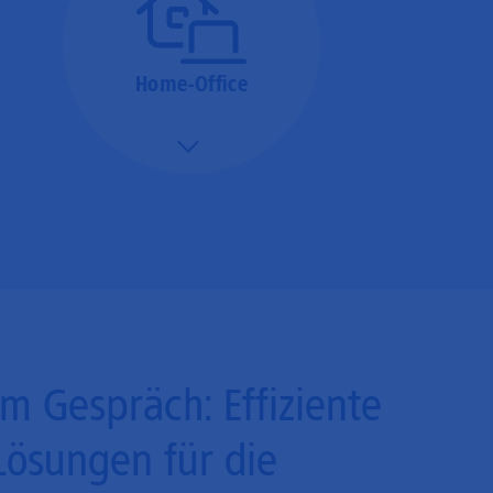
Home-Office
Mehr/Weniger
Bieten Sie Ihren
Mitarbeitenden den
Zugriff auf Ihre Server
auch im Home-Ofﬁce.
Im Gespräch: Effiziente
Lösungen für die