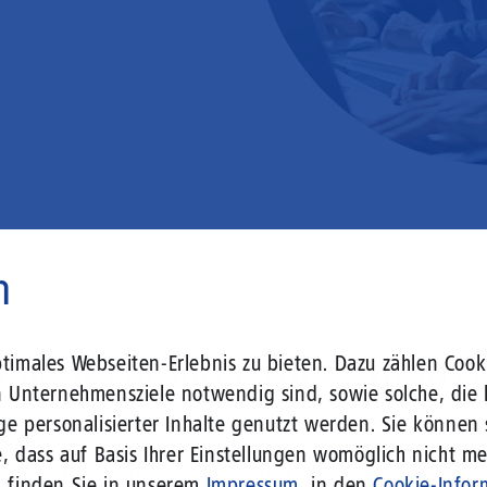
n
 liegt vor Ihrer Tür – wir lass
imales Webseiten-Erlebnis zu bieten. Dazu zählen Cooki
n Unternehmensziele notwendig sind, sowie solche, die 
ge personalisierter Inhalte genutzt werden. Sie können
r Gebäude setzen Sie bereits heute auf Leitungstechno
, dass auf Basis Ihrer Einstellungen womöglich nicht meh
len Herausforderungen an die sich verändernde Arbeits
n finden Sie in unserem
Impressum
, in den
Cookie-Infor