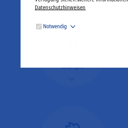
Datenschutzhinweisen
Notwendig
Diese Cookies sind für den Betrieb der Seite unbedingt
notwendig und ermöglichen beispielsweise
sicherheitsrelevante Funktionalitäten.
Online-Software-
Lösungen
Mehr/Weniger
Nutzen Sie beste
Performance für
Software, die über das
Internet betrieben wird
(SaaS).