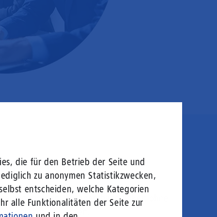
en sie rein!
es, die für den Betrieb der Seite und
lediglich zu anonymen Statistikzwecken,
 selbst entscheiden, welche Kategorien
logie von morgen: Hochgeschwindigkeit ohne
r alle Funktionalitäten der Seite zur
welt gerecht zu werden.
mationen
und in den