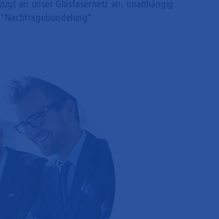
rzugt an unser Glasfasernetz an, unabhängig
 "Nachfragebündelung"