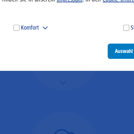
Komfort
S
Diese Cookies werden genutzt, um Ihnen personalisierte
Um
Inhalte, passend zu Ihren Interessen anzuzeigen. Somit
ve
können wir Ihnen Angebote präsentieren, die für Sie
un
Auswahl 
besonders relevant sind. Diese Cookies sind z. B. notwendig,
be
um unsere Videos, die wir von Youtube einbinden,
be
wiedergeben zu können.
un
Videokonferenzen
Go
Mehr/Weniger
Ob Webinare oder Team-
Call – Videotools sind
allgegenwärtig und
brauchen stabile
Geschwindigkeiten in