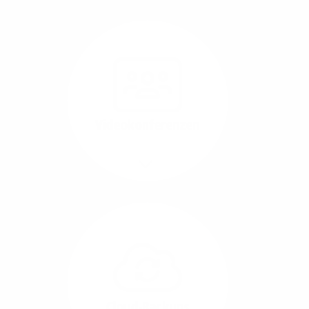
Nutzen Sie beste
Performance für
Software, die über das
Internet betrieben wird
(SaaS).
Videokonferenzen
Mehr/Weniger
Ob Webinare oder Team-
Call – Videotools sind
allgegenwärtig und
brauchen stabile
Geschwindigkeiten in
beide Übertragungs-
Cloud-Backups