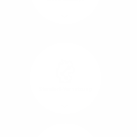
Richtungen.
Mehr/Weniger
Die Übertragung und
Synchronisation großer
Datenmengen wird
schnell und sicher
ausgeführt.
Standort-Vernetzung
Mehr/Weniger
Über hochperformante
Glasfaser-Leitungen