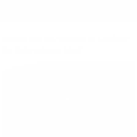
Bieten Sie Ihren
Mitarbeitenden den
Zugriff auf Ihre Server
auch im Home-Ofﬁce.
Warum sich ein Wechsel zu Glasfaser
für Unternehmen lohnt!
Play