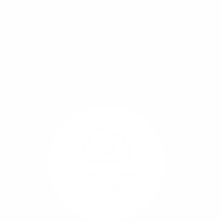
Mit einem Glasfaser-Direktanschluss an Ihr Gebäude
setzen Sie bereits heute auf Leitungstechnologie von
morgen: Hochgeschwindigkeit ohne Leistungsabfall,
um allen Herausforderungen an die sich
verändernde Arbeitswelt gerecht zu werden.
Online-Software-
Lösungen
Mehr/Weniger