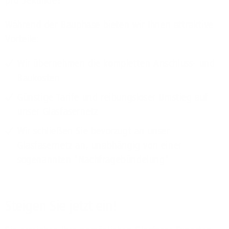
pro Sekunde!
Während der Bauphase bieten wir Ihnen attraktive
Vorteile:
Wir übernehmen die kompletten Anschluss- und
Baukosten
Günstige Tarife und reibungsloser Umstieg auf
unser Glasfasernetz
Wir schließen Sie bevorzugt an unser
Glasfasernetz an, unabhängig von einer
sogenannten "Nachfragebündelung"
Steigen Sie jetzt ein!