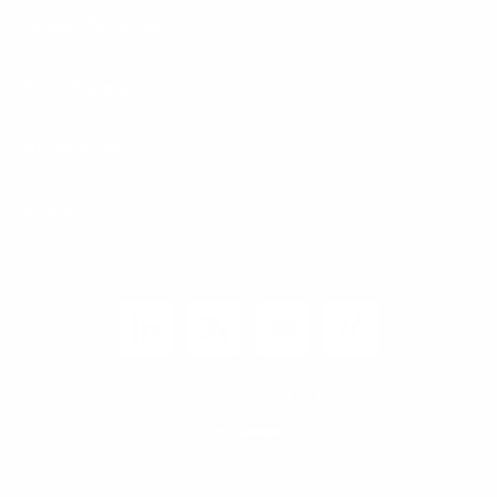
Carrier / Wholesale
Vertriebspartner
Privatkunden
Rechtliches
Unternehmen
Kunden-Login
© 2026 1&1 Versatel GmbH
News-Blog
Business Infoline
0800 8040200