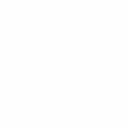
Footer
Produkte
Menu
Services
Hilfe & Kontakt
Unternehmen
Presse
Karriere