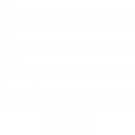
PLZ
Ort
Straße
Hausnummer
Jetzt prüfen