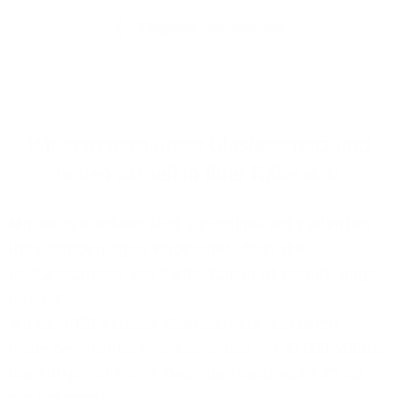
Eingaben zurücksetzen
Wir erweitern unser Glasfasernetz und
bauen aktuell in Ihrer Nähe aus!
Mit 100% Glasfaser sind Sie optimal auf zukünftige
Herausforderungen vorbereitet, denn die
Leistungsgrenze von Kupferkabeln ist bereits lange
erreicht!
Mit dem 1&1 Versatel Glasfasernetz realisieren wir
heute bereits Business-Anschlüsse mit 10.000 MBit/s,
das entspricht einem Datendurchsatz von 1,25 GB