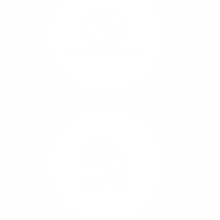
können Sie Ihre
Unternehmens-Standorte
leicht miteinander
verbinden.
Internet-Telefonie
Mehr/Weniger
Das Telefonieren ist
längst digital geworden
und in bester
Sprachqualität über
Glasfaser auch
kostensparend zu
Home-Office
realisieren.
Mehr/Weniger