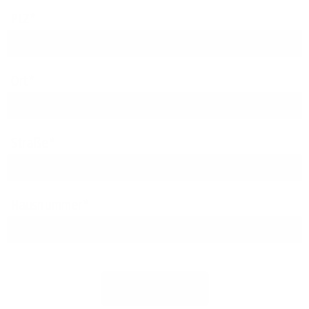
PLZ
Ort
Straße
Hausnummer
Jetzt prüfen