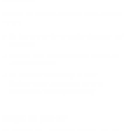
pro Sekunde!
Während der Bauphase bieten wir Ihnen attraktive
Vorteile:
Wir übernehmen die kompletten Anschluss- und
Baukosten
Günstige Tarife und reibungsloser Umstieg auf
unser Glasfasernetz
Wir schließen Sie bevorzugt an unser
Glasfasernetz an, unabhängig von einer
sogenannten "Nachfragebündelung"
Steigen Sie jetzt ein!