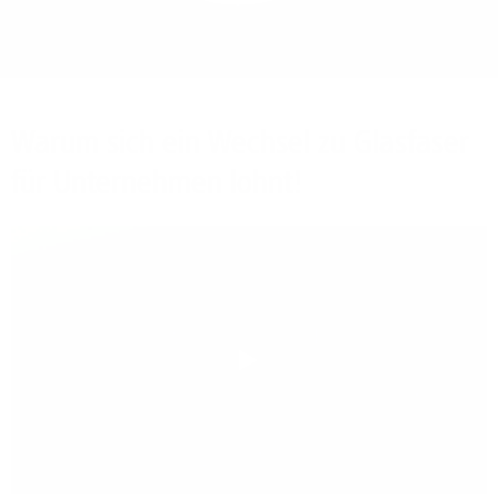
Bieten Sie Ihren
Mitarbeitenden den
Zugriff auf Ihre Server
auch im Home-Ofﬁce.
Warum sich ein Wechsel zu Glasfaser
für Unternehmen lohnt!
Play