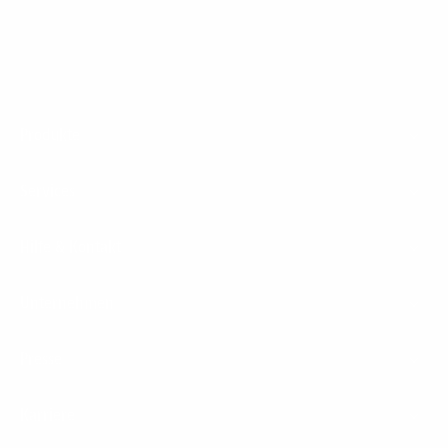
Footer
Produkte
Menu
Services
Hilfe & Kontakt
Unternehmen
Presse
Karriere