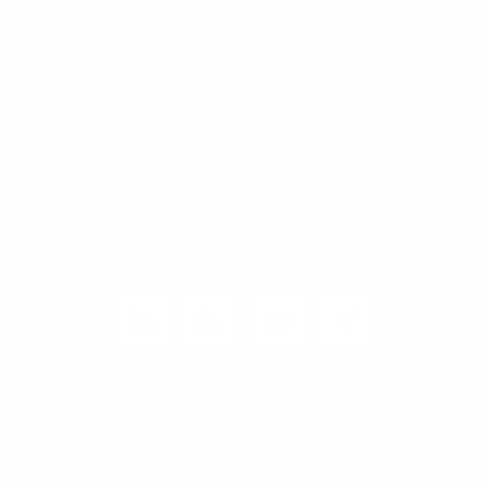
Carrier / Wholesale
Vertriebspartner
Privatkunden
Rechtliches
Unternehmen
Kunden-Login
© 2026 1&1 Versatel GmbH
News-Blog
Business Infoline
0800 8040200