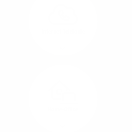
können Sie Ihre
Unternehmens-Standorte
leicht miteinander
verbinden.
Internet-Telefonie
Mehr/Weniger
Das Telefonieren ist
längst digital geworden
und in bester
Sprachqualität über
Glasfaser auch
kostensparend zu
Home-Office
realisieren.
Mehr/Weniger