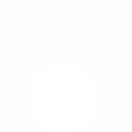
Mit einem Glasfaser-Direktanschluss an Ihr Gebäude
setzen Sie bereits heute auf Leitungstechnologie von
morgen: Hochgeschwindigkeit ohne Leistungsabfall,
um allen Herausforderungen an die sich
verändernde Arbeitswelt gerecht zu werden.
Online-Software-
Lösungen
Mehr/Weniger