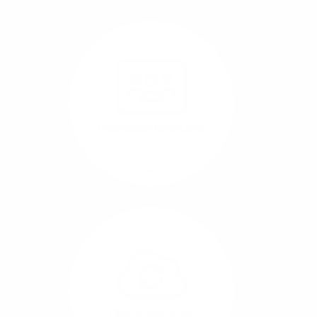
Nutzen Sie beste
Performance für
Software, die über das
Internet betrieben wird
(SaaS).
Videokonferenzen
Mehr/Weniger
Ob Webinare oder Team-
Call – Videotools sind
allgegenwärtig und
brauchen stabile
Geschwindigkeiten in
beide Übertragungs-
Cloud-Backups