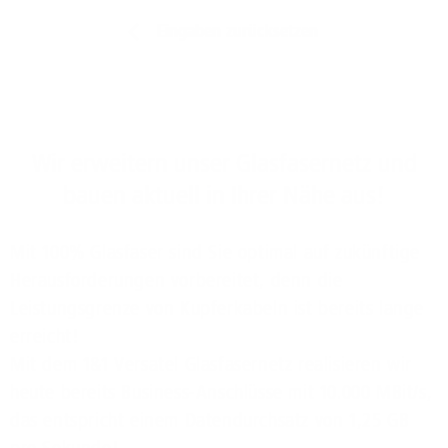
Eingaben zurücksetzen
Wir erweitern unser Glasfasernetz und
bauen aktuell in Ihrer Nähe aus!
Mit 100% Glasfaser sind Sie optimal auf zukünftige
Herausforderungen vorbereitet, denn die
Leistungsgrenze von Kupferkabeln ist bereits lange
erreicht!
Mit dem 1&1 Versatel Glasfasernetz realisieren wir
heute bereits Business-Anschlüsse mit 10.000 MBit/s,
das entspricht einem Datendurchsatz von 1,25 GB