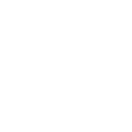
Richtungen.
Mehr/Weniger
Die Übertragung und
Synchronisation großer
Datenmengen wird
schnell und sicher
ausgeführt.
Standort-Vernetzung
Mehr/Weniger
Über hochperformante
Glasfaser-Leitungen