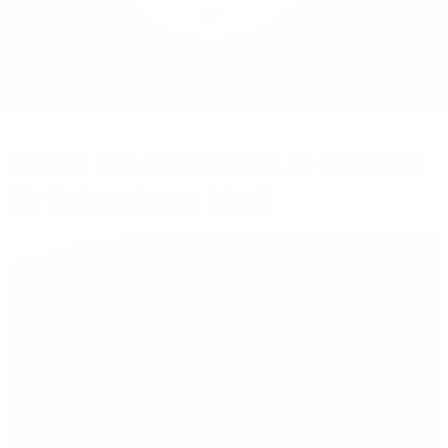
Mehr/Weniger
Bieten Sie Ihren
Mitarbeitenden den
Zugriff auf Ihre Server
auch im Home-Ofﬁce.
Warum sich ein Wechsel zu Glasfaser
für Unternehmen lohnt!
Play