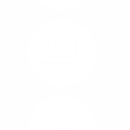
Mehr/Weniger
Nutzen Sie beste
Performance für
Software, die über das
Internet betrieben wird
(SaaS).
Videokonferenzen
Mehr/Weniger
Ob Webinare oder Team-
Call – Videotools sind
allgegenwärtig und
brauchen stabile
Geschwindigkeiten in