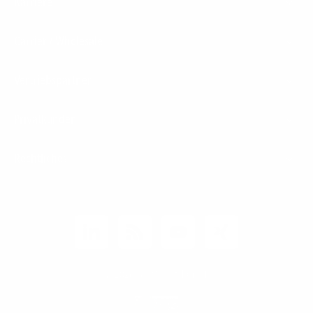
Karriere
Carrier / Wholesale
Vertriebspartner
Privatkunden
Rechtliches
Unternehmen
Kunden-Login
© 2026 1&1 Versatel GmbH
News-Blog