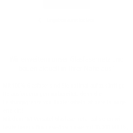
Jetzt prüfen
Eingaben zurücksetzen
Wir erweitern unser Glasfasernetz und
bauen aktuell in Ihrer Nähe aus!
Mit 100% Glasfaser sind Sie optimal auf zukünftige
Herausforderungen vorbereitet, denn die
Leistungsgrenze von Kupferkabeln ist bereits lange
erreicht!
Mit dem 1&1 Versatel Glasfasernetz realisieren wir
heute bereits Business-Anschlüsse mit 10.000 MBit/s,