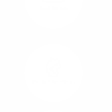
beide Übertragungs-
Cloud-Backups
Richtungen.
Mehr/Weniger
Die Übertragung und
Synchronisation großer
Datenmengen wird
schnell und sicher
ausgeführt.
Standort-Vernetzung
Mehr/Weniger
Über hochperformante