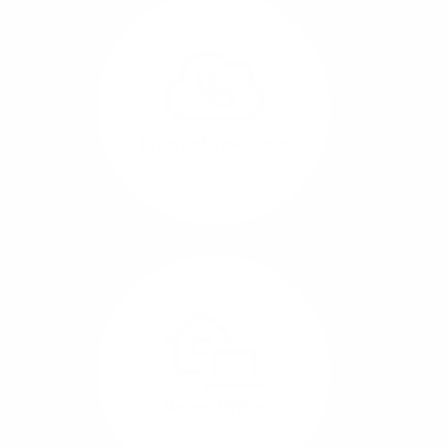
Glasfaser-Leitungen
können Sie Ihre
Unternehmens-Standorte
leicht miteinander
verbinden.
Internet-Telefonie
Mehr/Weniger
Das Telefonieren ist
längst digital geworden
und in bester
Sprachqualität über
Glasfaser auch
kostensparend zu
Home-Office
realisieren.