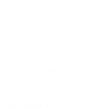
das entspricht einem Datendurchsatz von 1,25 GB
pro Sekunde!
Während der Bauphase bieten wir Ihnen attraktive
Vorteile:
Wir übernehmen die kompletten Anschluss- und
Baukosten
Günstige Tarife und reibungsloser Umstieg auf
unser Glasfasernetz
Wir schließen Sie bevorzugt an unser
Glasfasernetz an, unabhängig von einer
sogenannten "Nachfragebündelung"
Steigen Sie jetzt ein!