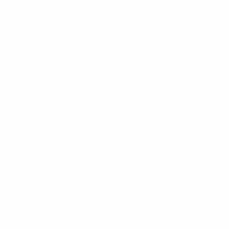
1&1 Glasfaser Connect
Footer
Produkte
Menu
Services
Hilfe & Kontakt
Unternehmen
Presse