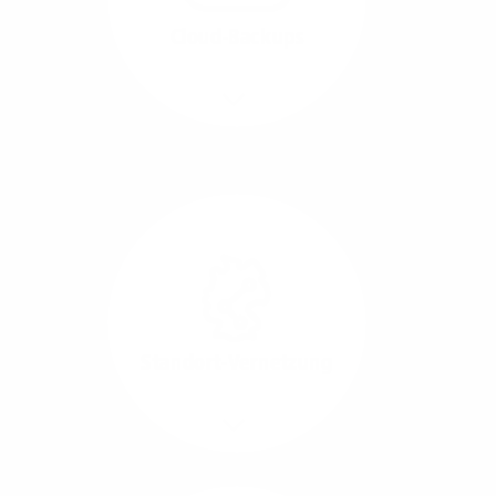
beide Übertragungs-
Cloud-Backups
Richtungen.
Mehr/Weniger
Die Übertragung und
Synchronisation großer
Datenmengen wird
schnell und sicher
ausgeführt.
Standort-Vernetzung
Mehr/Weniger
Über hochperformante