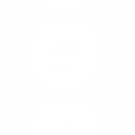
Mehr/Weniger
Nutzen Sie beste
Performance für
Software, die über das
Internet betrieben wird
(SaaS).
Videokonferenzen
Mehr/Weniger
Ob Webinare oder Team-
Call – Videotools sind
allgegenwärtig und
brauchen stabile
Geschwindigkeiten in