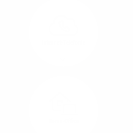
Glasfaser-Leitungen
können Sie Ihre
Unternehmens-Standorte
leicht miteinander
verbinden.
Internet-Telefonie
Mehr/Weniger
Das Telefonieren ist
längst digital geworden
und in bester
Sprachqualität über
Glasfaser auch
kostensparend zu
Home-Office
realisieren.