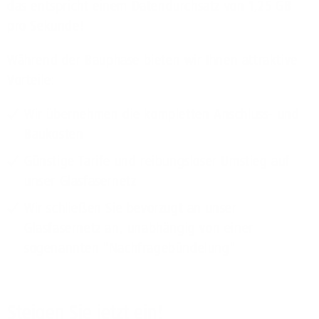
das entspricht einem Datendurchsatz von 1,25 GB
pro Sekunde!
Während der Bauphase bieten wir Ihnen attraktive
Vorteile:
Wir übernehmen die kompletten Anschluss- und
Baukosten
Günstige Tarife und reibungsloser Umstieg auf
unser Glasfasernetz
Wir schließen Sie bevorzugt an unser
Glasfasernetz an, unabhängig von einer
sogenannten "Nachfragebündelung"
Steigen Sie jetzt ein!