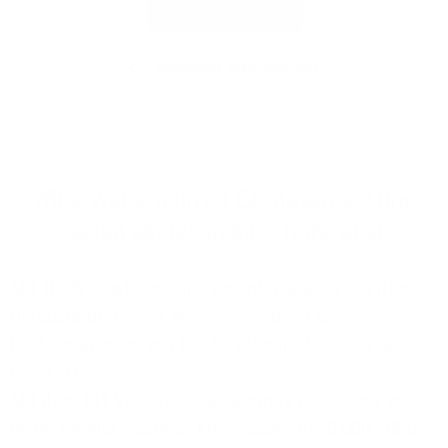
Jetzt prüfen
Eingaben zurücksetzen
Wir erweitern unser Glasfasernetz und
bauen aktuell in Ihrer Nähe aus!
Mit 100% Glasfaser sind Sie optimal auf zukünftige
Herausforderungen vorbereitet, denn die
Leistungsgrenze von Kupferkabeln ist bereits lange
erreicht!
Mit dem 1&1 Versatel Glasfasernetz realisieren wir
heute bereits Business-Anschlüsse mit 10.000 MBit/s,