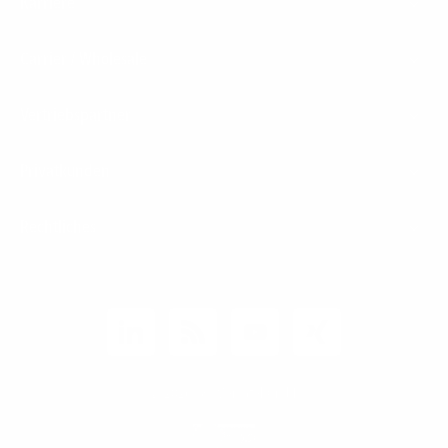
Karriere
Carrier / Wholesale
Vertriebspartner
Privatkunden
Rechtliches
Unternehmen
Kunden-Login
© 2026 1&1 Versatel GmbH
News-Blog