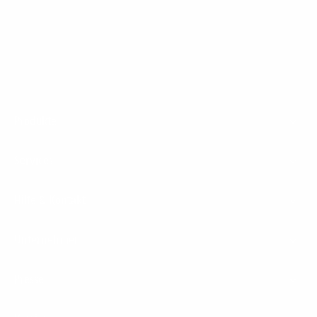
1&1 Glasfaser Connect
Footer
Produkte
Menu
Services
Hilfe & Kontakt
Unternehmen
Presse