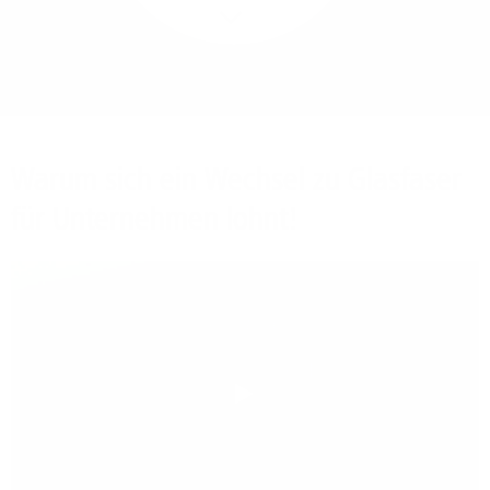
Mehr/Weniger
Bieten Sie Ihren
Mitarbeitenden den
Zugriff auf Ihre Server
auch im Home-Ofﬁce.
Warum sich ein Wechsel zu Glasfaser
für Unternehmen lohnt!
Play