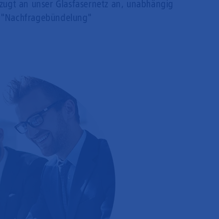
rzugt an unser Glasfasernetz an, unabhängig
 "Nachfragebündelung"