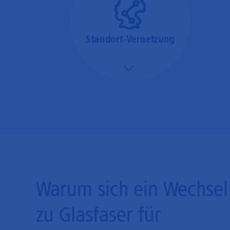
Standort-Vernetzung
Mehr/Weniger
Über hochperformante
Glasfaser-Leitungen
können Sie Ihre
Unternehmens-Standorte
leicht miteinander
verbinden.
Warum sich ein Wechsel
zu Glasfaser für