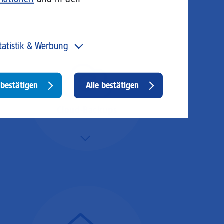
tatistik & Werbung
 unser Angebot und unsere Webseite weiter zu
rbessern, erfassen wir anonymisierte Daten für Statistiken
d Analysen. Mithilfe dieser Cookies können wir
Withdraw
bestätigen
Alle bestätigen
ispielsweise die Besucherzahlen und den Effekt
consent
stimmter Seiten unseres Web-Auftritts ermitteln und
sere Inhalte optimieren. Hier kommen z. B. Cookies von
Cloud-Backups
ogle und LinkedIN zum Einsatz.
Mehr/Weniger
Die Übertragung und
Synchronisation großer
Datenmengen wird
schnell und sicher
ausgeführt.