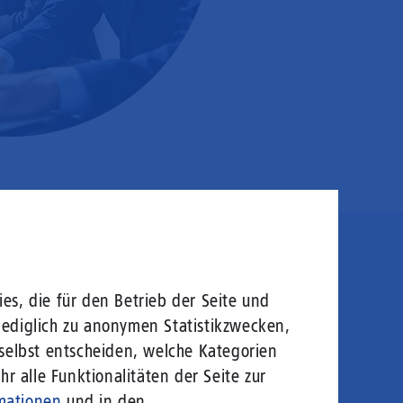
en sie rein!
es, die für den Betrieb der Seite und
lediglich zu anonymen Statistikzwecken,
 selbst entscheiden, welche Kategorien
logie von morgen: Hochgeschwindigkeit ohne
r alle Funktionalitäten der Seite zur
welt gerecht zu werden.
mationen
und in den