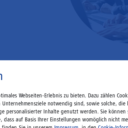
n
 liegt vor Ihrer Tür – wir lass
imales Webseiten-Erlebnis zu bieten. Dazu zählen Cooki
n Unternehmensziele notwendig sind, sowie solche, die 
ge personalisierter Inhalte genutzt werden. Sie können
r Gebäude setzen Sie bereits heute auf Leitungstechno
, dass auf Basis Ihrer Einstellungen womöglich nicht meh
len Herausforderungen an die sich verändernde Arbeits
n finden Sie in unserem
Impressum
, in den
Cookie-Infor