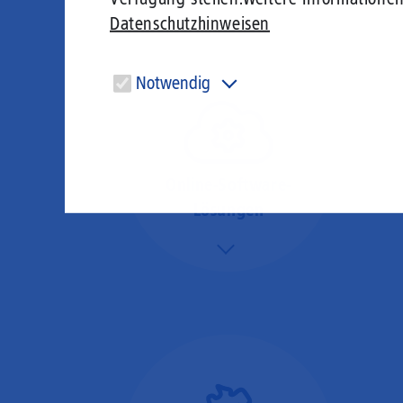
Datenschutzhinweisen
Notwendig
Diese Cookies sind für den Betrieb der Seite unbedingt
notwendig und ermöglichen beispielsweise
sicherheitsrelevante Funktionalitäten.
Online-Software-
Lösungen
Mehr/Weniger
Nutzen Sie beste
Performance für
Software, die über das
Internet betrieben wird
(SaaS).