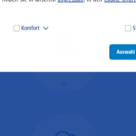
Komfort
S
Diese Cookies werden genutzt, um Ihnen personalisierte
Um
Inhalte, passend zu Ihren Interessen anzuzeigen. Somit
ve
können wir Ihnen Angebote präsentieren, die für Sie
un
Auswahl 
besonders relevant sind. Diese Cookies sind z. B. notwendig,
be
um unsere Videos, die wir von Youtube einbinden,
be
wiedergeben zu können.
un
Videokonferenzen
Go
Mehr/Weniger
Ob Webinare oder Team-
Call – Videotools sind
allgegenwärtig und
brauchen stabile
Geschwindigkeiten in