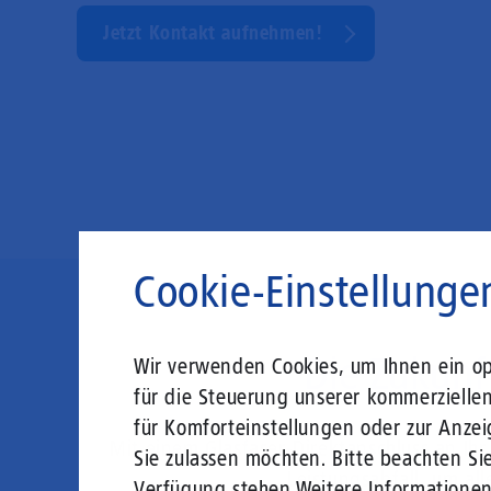
Jetzt Kontakt aufnehmen!
Cookie-Einstellunge
Die Zukunft
Wir verwenden Cookies, um Ihnen ein opt
für die Steuerung unserer kommerzielle
für Komforteinstellungen oder zur Anzei
Mit einem Glasfaser-Direktanschluss an Ih
Sie zulassen möchten. Bitte beachten Sie
Leistungsabfall, um al
Verfügung stehen.
Weitere Informatione