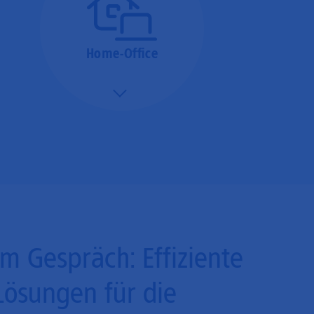
Home-Office
Mehr/Weniger
Bieten Sie Ihren
Mitarbeitenden den
Zugriff auf Ihre Server
auch im Home-Ofﬁce.
Im Gespräch: Effiziente
Lösungen für die