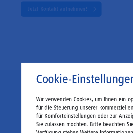
Jetzt Kontakt aufnehmen!
Cookie-Einstellunge
Die Zukunft
Wir verwenden Cookies, um Ihnen ein opt
für die Steuerung unserer kommerzielle
für Komforteinstellungen oder zur Anzei
Mit einem Glasfaser-Direktanschluss an Ih
Sie zulassen möchten. Bitte beachten Sie
Leistungsabfall, um al
Verfügung stehen.
Weitere Informatione