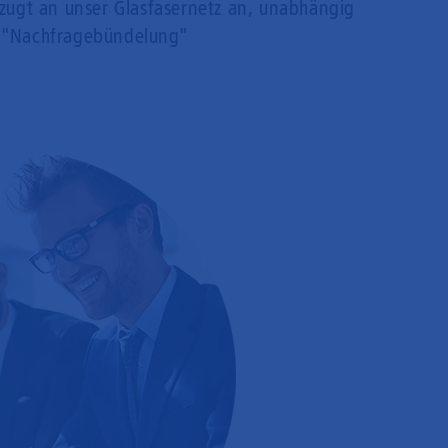
rzugt an unser Glasfasernetz an, unabhängig
 "Nachfragebündelung"