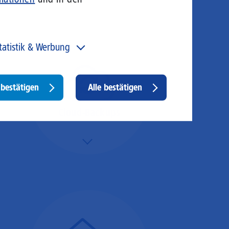
tatistik & Werbung
 unser Angebot und unsere Webseite weiter zu
rbessern, erfassen wir anonymisierte Daten für Statistiken
d Analysen. Mithilfe dieser Cookies können wir
Withdraw
bestätigen
Alle bestätigen
ispielsweise die Besucherzahlen und den Effekt
consent
stimmter Seiten unseres Web-Auftritts ermitteln und
sere Inhalte optimieren. Hier kommen z. B. Cookies von
Cloud-Backups
ogle und LinkedIN zum Einsatz.
Mehr/Weniger
Die Übertragung und
Synchronisation großer
Datenmengen wird
schnell und sicher
ausgeführt.