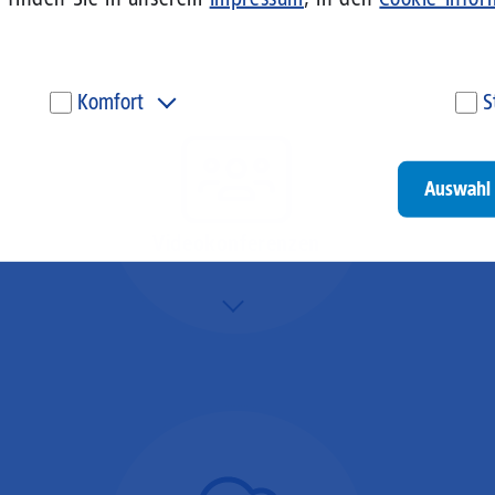
Komfort
S
Diese Cookies werden genutzt, um Ihnen personalisierte
Um
Inhalte, passend zu Ihren Interessen anzuzeigen. Somit
ve
können wir Ihnen Angebote präsentieren, die für Sie
un
Auswahl 
besonders relevant sind. Diese Cookies sind z. B. notwendig,
be
um unsere Videos, die wir von Youtube einbinden,
be
wiedergeben zu können.
un
Videokonferenzen
Go
Mehr/Weniger
Ob Webinare oder Team-
Call – Videotools sind
allgegenwärtig und
brauchen stabile
Geschwindigkeiten in