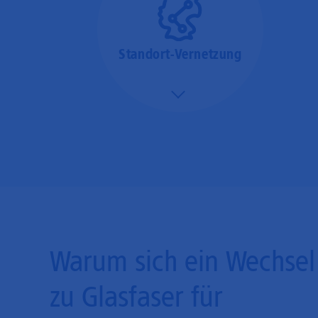
Standort-Vernetzung
Mehr/Weniger
Über hochperformante
Glasfaser-Leitungen
können Sie Ihre
Unternehmens-Standorte
leicht miteinander
verbinden.
Warum sich ein Wechsel
zu Glasfaser für