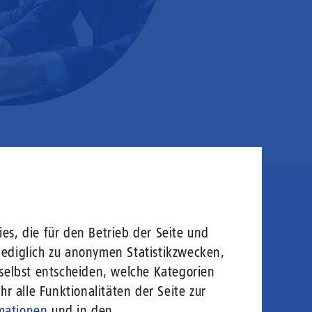
en sie rein!
es, die für den Betrieb der Seite und
lediglich zu anonymen Statistikzwecken,
 selbst entscheiden, welche Kategorien
logie von morgen: Hochgeschwindigkeit ohne
r alle Funktionalitäten der Seite zur
welt gerecht zu werden.
mationen
und in den