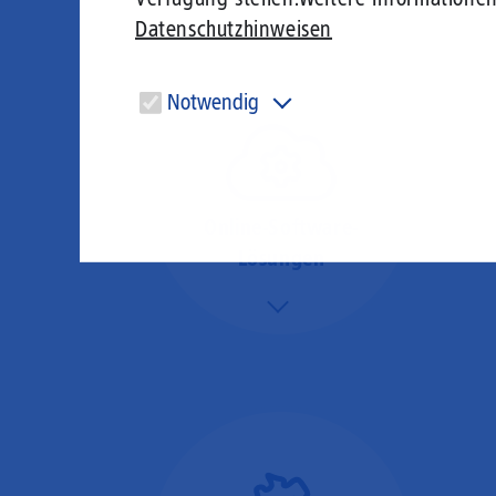
Datenschutzhinweisen
Notwendig
Diese Cookies sind für den Betrieb der Seite unbedingt
notwendig und ermöglichen beispielsweise
sicherheitsrelevante Funktionalitäten.
Online-Software-
Lösungen
Mehr/Weniger
Nutzen Sie beste
Performance für
Software, die über das
Internet betrieben wird
(SaaS).