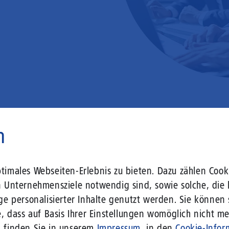
n
 liegt vor Ihrer Tür – wir lass
imales Webseiten-Erlebnis zu bieten. Dazu zählen Cooki
n Unternehmensziele notwendig sind, sowie solche, die 
ge personalisierter Inhalte genutzt werden. Sie können
r Gebäude setzen Sie bereits heute auf Leitungstechno
, dass auf Basis Ihrer Einstellungen womöglich nicht meh
len Herausforderungen an die sich verändernde Arbeits
n finden Sie in unserem
Impressum
, in den
Cookie-Infor