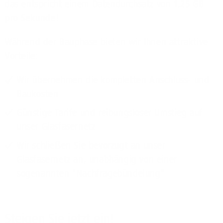
das entspricht einem Datendurchsatz von 1,25 GB
pro Sekunde!
Während der Bauphase bieten wir Ihnen attraktive
Vorteile:
Wir übernehmen die kompletten Anschluss- und
Baukosten
Günstige Tarife und reibungsloser Umstieg auf
unser Glasfasernetz
Wir schließen Sie bevorzugt an unser
Glasfasernetz an, unabhängig von einer
sogenannten "Nachfragebündelung"
Steigen Sie jetzt ein!