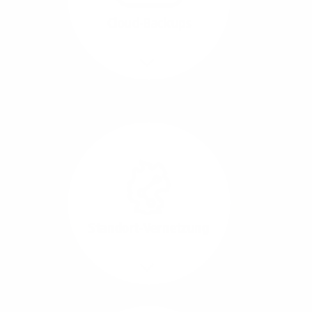
beide Übertragungs-
Cloud-Backups
Richtungen.
Mehr/Weniger
Die Übertragung und
Synchronisation großer
Datenmengen wird
schnell und sicher
ausgeführt.
Standort-Vernetzung
Mehr/Weniger
Über hochperformante