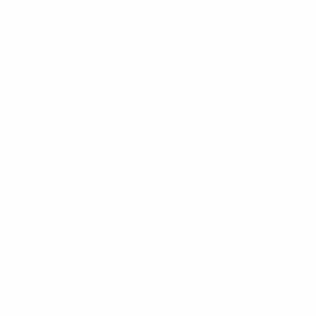
1&1 Glasfaser Connect
Footer
Produkte
Menu
Services
Hilfe & Kontakt
Unternehmen
Presse