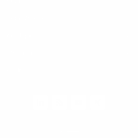
Karriere
Carrier / Wholesale
Vertriebspartner
Privatkunden
Rechtliches
Unternehmen
Kunden-Login
© 2026 1&1 Versatel GmbH
News-Blog