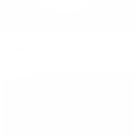
Mehr/Weniger
Bieten Sie Ihren
Mitarbeitenden den
Zugriff auf Ihre Server
auch im Home-Ofﬁce.
Warum sich ein Wechsel zu Glasfaser
für Unternehmen lohnt!
Play