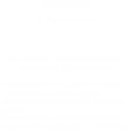
Jetzt prüfen
Eingaben zurücksetzen
Wir erweitern unser Glasfasernetz und
bauen aktuell in Ihrer Nähe aus!
Mit 100% Glasfaser sind Sie optimal auf zukünftige
Herausforderungen vorbereitet, denn die
Leistungsgrenze von Kupferkabeln ist bereits lange
erreicht!
Mit dem 1&1 Versatel Glasfasernetz realisieren wir
heute bereits Business-Anschlüsse mit 10.000 MBit/s,