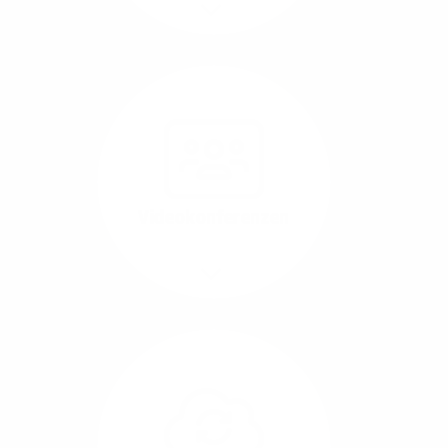
Mehr/Weniger
Nutzen Sie beste
Performance für
Software, die über das
Internet betrieben wird
(SaaS).
Videokonferenzen
Mehr/Weniger
Ob Webinare oder Team-
Call – Videotools sind
allgegenwärtig und
brauchen stabile
Geschwindigkeiten in