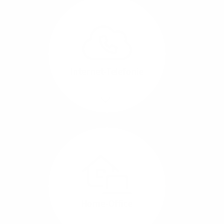
Glasfaser-Leitungen
können Sie Ihre
Unternehmens-Standorte
leicht miteinander
verbinden.
Internet-Telefonie
Mehr/Weniger
Das Telefonieren ist
längst digital geworden
und in bester
Sprachqualität über
Glasfaser auch
kostensparend zu
Home-Office
realisieren.